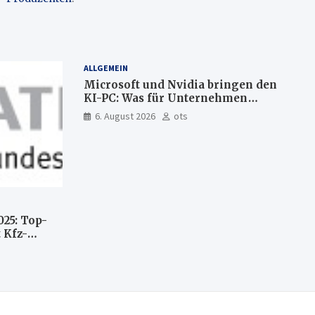
ALLGEMEIN
Microsoft und Nvidia bringen den
KI-PC: Was für Unternehmen
künftig direkt auf Ihrem Computer
6. August 2026
ots
läuft und was weiter in der Cloud
bleibt
025: Top-
 Kfz-
n
llte