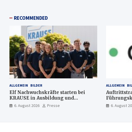
RECOMMENDED
ALLGEMEIN
BILDER
ALLGEMEIN
BI
Elf Nachwuchskräfte starten bei
Auftrittstr
KRAUSE in Ausbildung und
Führungsk
Jahrespraktikum
6. August 2026
Presse
6. August 2