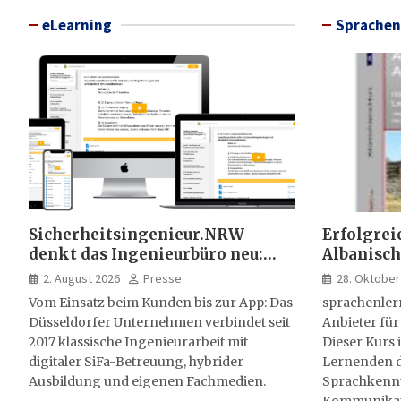
eLearning
Sprachen
Sicherheitsingenieur.NRW
Erfolgrei
denkt das Ingenieurbüro neu:
Albanisch
HSE-Beratung wird digital,
sprachen
2. August 2026
Presse
28. Oktober
hybrid und multimedial
Vom Einsatz beim Kunden bis zur App: Das
sprachenler
Düsseldorfer Unternehmen verbindet seit
Anbieter für
2017 klassische Ingenieurarbeit mit
Dieser Kurs i
digitaler SiFa-Betreuung, hybrider
Lernenden d
Ausbildung und eigenen Fachmedien.
Sprachkenntn