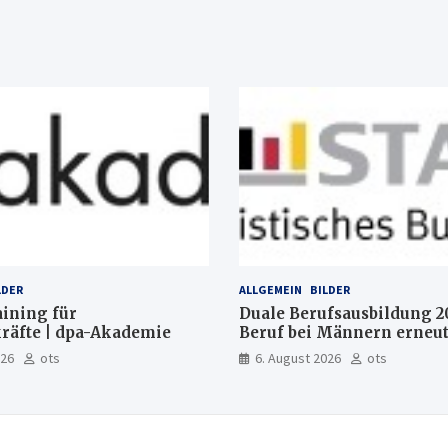
LDER
ALLGEMEIN
BILDER
aining für
Duale Berufsausbildung 2
räfte | dpa-Akademie
Beruf bei Männern erneut
Mechatroniker, bei Fraue
026
ots
6. August 2026
ots
medizinische Fachangeste