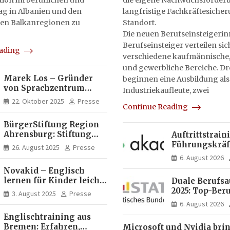
on im beruflichen und
die eigene Nachwuchsförderu
tag in Albanien und den
langfristige Fachkräftesiche
en Balkanregionen zu
Standort.
Die neuen Berufseinsteigeri
Berufseinsteiger verteilen sic
eading
verschiedene kaufmännische,
und gewerbliche Bereiche. Dr
Marek Los – Gründer
beginnen eine Ausbildung als
von Sprachzentrum
Industriekaufleute, zwei
Moose, Moose Casa
22. Oktober 2025
Presse
Continue Reading
Italia und Apartamento
Brasil | Internationaler
BürgerStiftung Region
Experte für Bildung und
Ahrensburg: Stiftung
Auftrittstrain
Investitionen in
Dietrich+Gudrun Maaß
Führungskräft
Brasilien
26. August 2025
Presse
fördert
Akademie
6. August 2026
Deutschkenntnisse von
Novakid – Englisch
Frauen
lernen für Kinder leicht
Duale Berufs
gemacht
2025: Top-Beru
3. August 2025
Presse
Männern erne
6. August 2026
Mechatroniker
Englischtraining aus
Frauen mediz
Bremen: Erfahren,
Microsoft und Nvidia bri
Fachangestell