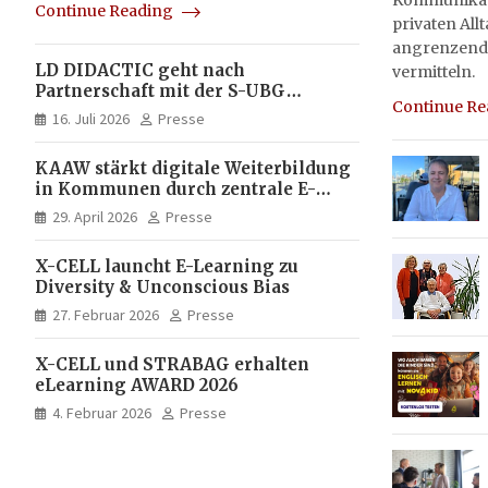
Kommunikati
Continue Reading
privaten All
angrenzend
LD DIDACTIC geht nach
vermitteln.
Partnerschaft mit der S-UBG
Continue R
vollständig in Unternehmerhand
16. Juli 2026
Presse
KAAW stärkt digitale Weiterbildung
in Kommunen durch zentrale E-
Learning Plattform von X-CELL
29. April 2026
Presse
X-CELL launcht E-Learning zu
Diversity & Unconscious Bias
27. Februar 2026
Presse
X-CELL und STRABAG erhalten
eLearning AWARD 2026
4. Februar 2026
Presse