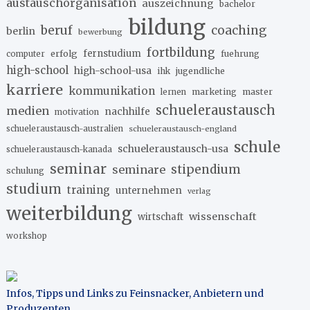
austauschorganisation
auszeichnung
bachelor
bildung
beruf
coaching
berlin
bewerbung
fortbildung
erfolg
fernstudium
fuehrung
computer
high-school
high-school-usa
ihk
jugendliche
karriere
kommunikation
marketing
master
lernen
schueleraustausch
medien
nachhilfe
motivation
schueleraustausch-australien
schueleraustausch-england
schule
schueleraustausch-usa
schueleraustausch-kanada
seminar
stipendium
seminare
schulung
studium
training
unternehmen
verlag
weiterbildung
wissenschaft
wirtschaft
workshop
Infos, Tipps und Links zu Feinsnacker, Anbietern und
Produzenten
.