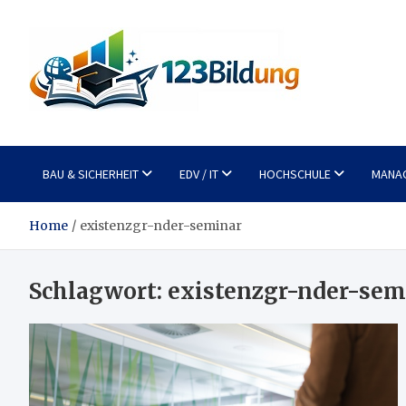
Skip
to
content
123Bildung
News und Infos aus dem Bildungswesen
BAU & SICHERHEIT
EDV / IT
HOCHSCHULE
MANA
Home
existenzgr-nder-seminar
Schlagwort:
existenzgr-nder-sem