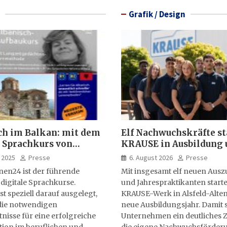
Grafik / Design
ch im Balkan: mit dem
Elf Nachwuchskräfte st
 Sprachkurs von
KRAUSE in Ausbildung 
lernen24
Jahrespraktikum
 2025
Presse
6. August 2026
Presse
nen24 ist der führende
Mit insgesamt elf neuen Aus
 digitale Sprachkurse.
und Jahrespraktikanten starte
st speziell darauf ausgelegt,
KRAUSE-Werk in Alsfeld-Alten
ie notwendigen
neue Ausbildungsjahr. Damit s
isse für eine erfolgreiche
Unternehmen ein deutliches Z