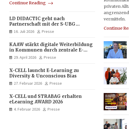
Kommunikati
Continue Reading
privaten All
angrenzend
LD DIDACTIC geht nach
vermitteln.
Partnerschaft mit der S-UBG
Continue R
vollständig in Unternehmerhand
16. Juli 2026
Presse
KAAW stärkt digitale Weiterbildung
in Kommunen durch zentrale E-
Learning Plattform von X-CELL
29. April 2026
Presse
X-CELL launcht E-Learning zu
Diversity & Unconscious Bias
27. Februar 2026
Presse
X-CELL und STRABAG erhalten
eLearning AWARD 2026
4. Februar 2026
Presse