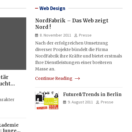
Web Design
NordFabrik – Das Web zeigt
Nord !
8. November 2011
Presse
Nach der erfolgreichen Umsetzung
diverser Projekte bündelt die Firma
NordFabrik ihre Kräfte und bietet erstmals
Ihre Dienstleistungen einer breiteren
Masse an.
etär
Continue Reading
ucht
Future&Trends in Berlin
g
arakter
9. August 2011
Presse
kademie
: Junge