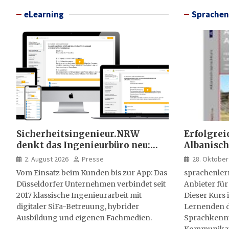
eLearning
Sprachen
Sicherheitsingenieur.NRW
Erfolgrei
denkt das Ingenieurbüro neu:
Albanisch
HSE-Beratung wird digital,
sprachen
2. August 2026
Presse
28. Oktober
hybrid und multimedial
Vom Einsatz beim Kunden bis zur App: Das
sprachenler
Düsseldorfer Unternehmen verbindet seit
Anbieter für
2017 klassische Ingenieurarbeit mit
Dieser Kurs i
digitaler SiFa-Betreuung, hybrider
Lernenden d
Ausbildung und eigenen Fachmedien.
Sprachkenntn