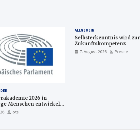
ALLGEMEIN
Selbsterkenntnis wird zur
Zukunftskompetenz
7. August 2026
Presse
LDER
akademie 2026 in
nge Menschen entwickeln
Europas Zukunft
026
ots