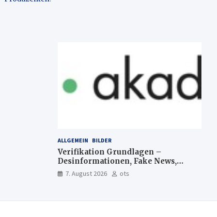
ALLGEMEIN
BILDER
Verifikation Grundlagen –
Desinformationen, Fake News,
manipulierte Inhalte | dpa-
7. August 2026
ots
Akademie