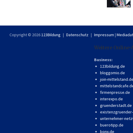
Copyright © 2026
123Bildung
Datenschutz
Impressum
|
Mediadat
Weitere Online-
Business:
123bildung.de
bloggomio.de
join-mittelstand.d
mittelstandcafe.d
firmenpresse.de
interexpo.de
gruenderstadt.de
existenzgruender
unternehmer-netz
buerotipp.de
bonx.de