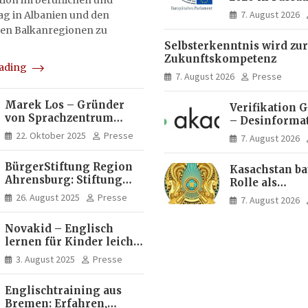
on im beruflichen und
Menschen ent
7. August 2026
tag in Albanien und den
Ideen für Eur
en Balkanregionen zu
Zukunft
Selbsterkenntnis wird zur
Zukunftskompetenz
eading
7. August 2026
Presse
Marek Los – Gründer
Verifikation 
von Sprachzentrum
– Desinforma
Moose, Moose Casa
Fake News, ma
22. Oktober 2025
Presse
7. August 2026
Italia und Apartamento
Inhalte | dpa
Brasil | Internationaler
BürgerStiftung Region
Kasachstan ba
Experte für Bildung und
Ahrensburg: Stiftung
Rolle als
Investitionen in
Dietrich+Gudrun Maaß
Logistikdrehs
Brasilien
26. August 2025
Presse
7. August 2026
fördert
zwischen Eur
Deutschkenntnisse von
Asien aus
Novakid – Englisch
Frauen
lernen für Kinder leicht
gemacht
3. August 2025
Presse
Englischtraining aus
Bremen: Erfahren,