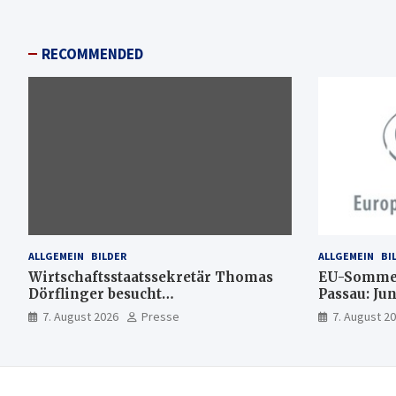
RECOMMENDED
ALLGEMEIN
BILDER
ALLGEMEIN
BI
Wirtschaftsstaatssekretär Thomas
EU-Sommer
Dörflinger besucht
Passau: Ju
Handwerksbetrieb im
Ideen für 
7. August 2026
Presse
7. August 2
Kammerbezirk Freiburg