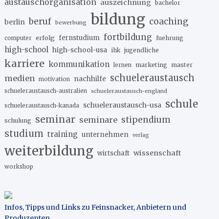
austauschorganisation
auszeichnung
bachelor
bildung
beruf
coaching
berlin
bewerbung
fortbildung
erfolg
fernstudium
fuehrung
computer
high-school
high-school-usa
ihk
jugendliche
karriere
kommunikation
marketing
master
lernen
schueleraustausch
medien
nachhilfe
motivation
schueleraustausch-australien
schueleraustausch-england
schule
schueleraustausch-usa
schueleraustausch-kanada
seminar
stipendium
seminare
schulung
studium
training
unternehmen
verlag
weiterbildung
wissenschaft
wirtschaft
workshop
Infos, Tipps und Links zu Feinsnacker, Anbietern und
Produzenten
.