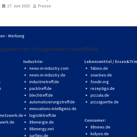
professionell, online
27. Juni 2025
Presse
zugänglich
en - Werbung
Angebote des Verlagshauses LayerMedia:
Industrie:
Lebensmittel / Essen&Tri
news-in-industry.com
fabino.de
news-in-industry.de
snackeo.de
e
industrietreff.de
foodir.org
e
packtreff.de
rezeptigo.de
blechtreff.de
pizzala.de
automatisierungstreff.de
pizzaguette.de
innovations-intelligenz.de
-netzwerk.de
logistiktreff.de
Consumer:
werk.de
88energie.de
88news.de
88energy.net
kidyoo.de
surfigo.de