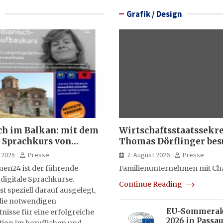
Grafik / Design
ch im Balkan: mit dem
Wirtschaftsstaatssekr
 Sprachkurs von
Thomas Dörflinger bes
lernen24
Handwerksbetrieb im
 2025
Presse
7. August 2026
Presse
Kammerbezirk Freibur
nen24 ist der führende
Familienunternehmen mit Ch
 digitale Sprachkurse.
Continue Reading
st speziell darauf ausgelegt,
ie notwendigen
EU-Sommera
isse für eine erfolgreiche
2026 in Passau