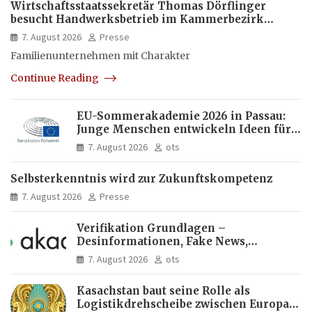
Wirtschaftsstaatssekretär Thomas Dörflinger
besucht Handwerksbetrieb im Kammerbezirk
Freiburg
7. August 2026
Presse
Familienunternehmen mit Charakter
Continue Reading
EU-Sommerakademie 2026 in Passau:
Junge Menschen entwickeln Ideen für
Europas Zukunft
7. August 2026
ots
Selbsterkenntnis wird zur Zukunftskompetenz
7. August 2026
Presse
Verifikation Grundlagen –
Desinformationen, Fake News,
manipulierte Inhalte | dpa-Akademie
7. August 2026
ots
Kasachstan baut seine Rolle als
Logistikdrehscheibe zwischen Europa