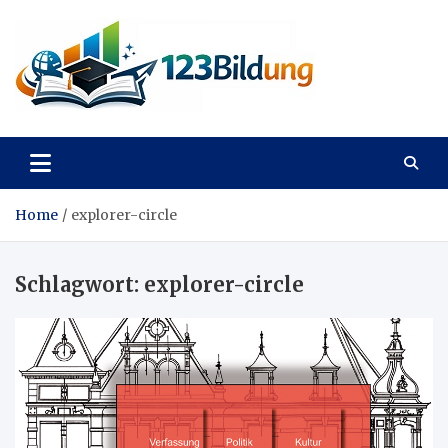
Skip
to
content
123Bildung
News und Infos aus dem Bildungswesen
Home
explorer-circle
Schlagwort:
explorer-circle