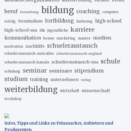
bachelor
bildung
beruf
coaching
bewerbung
computer
fortbildung
high-school
erfolg
fernstudium
fuehrung
karriere
high-school-usa
ihk
jugendliche
medien
kommunikation
marketing
master
lernen
schueleraustausch
nachhilfe
motivation
schueleraustausch-australien
schueleraustausch-england
schule
schueleraustausch-usa
schueleraustausch-kanada
seminar
stipendium
seminare
schulung
studium
training
unternehmen
verlag
weiterbildung
wissenschaft
wirtschaft
workshop
Infos, Tipps und Links zu Feinsnacker, Anbietern und
Produzenten
.