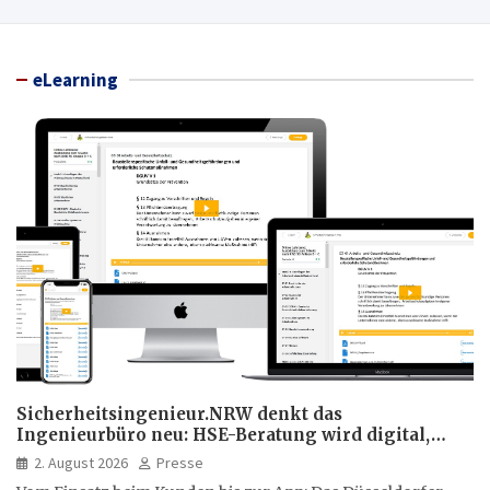
eLearning
Sicherheitsingenieur.NRW denkt das
Ingenieurbüro neu: HSE-Beratung wird digital,
hybrid und multimedial
2. August 2026
Presse