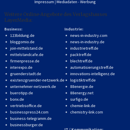
Impressum
|
Mediadaten - Werbung
Weitere Online-Angebote des Verlagshauses
LayerMedia:
Business:
Industrie:
123bildung.de
news-in-industry.com
bloggomio.de
news-in-industry.de
join-mittelstand.de
industrietreff.de
mittelstandcafe.de
packtreff.de
firmenpresse.de
blechtreff.de
interexpo.de
automatisierungstreff.de
gruenderstadt.de
innovations-intelligenz.de
existenzgruender-netzwerk.de
logistiktreff.de
unternehmer-netzwerk.de
88energie.de
buerotipp.de
88energy.net
bonx.de
surfigo.de
vertriebsoffice.de
chemie-link.de
businesspress24.com
chemistry-link.com
business-telegramm.de
businessburger.de
IT / Kommunikation: