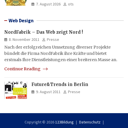
und Asien aus
7. August 2026
ots
Web Design
NordFabrik – Das Web zeigt Nord !
8. November 2011
Presse
Nach der erfolgreichen Umsetzung diverser Projekte
bündelt die Firma NordFabrik ihre Kräfte und bietet
erstmals Ihre Dienstleistungen einer breiteren Masse an.
Continue Reading
Future&Trends in Berlin
9. August 2011
Presse
Copyright © 2026
123Bildung
Datenschutz