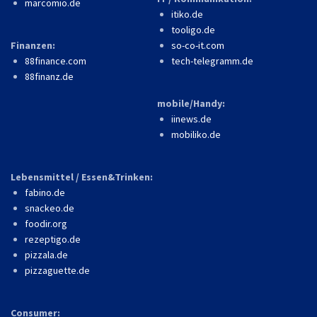
marcomio.de
itiko.de
tooligo.de
Finanzen:
so-co-it.com
88finance.com
tech-telegramm.de
88finanz.de
mobile/Handy:
iinews.de
mobiliko.de
Lebensmittel / Essen&Trinken:
fabino.de
snackeo.de
foodir.org
rezeptigo.de
pizzala.de
pizzaguette.de
Consumer: