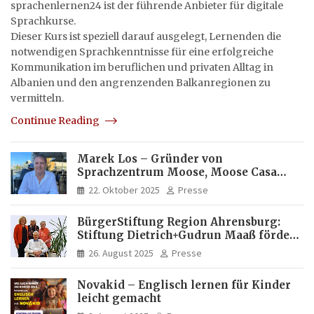
sprachenlernen24 ist der führende Anbieter für digitale
Sprachkurse.
Dieser Kurs ist speziell darauf ausgelegt, Lernenden die
notwendigen Sprachkenntnisse für eine erfolgreiche
Kommunikation im beruflichen und privaten Alltag in
Albanien und den angrenzenden Balkanregionen zu
vermitteln.
Continue Reading
Marek Los – Gründer von
Sprachzentrum Moose, Moose Casa
Italia und Apartamento Brasil |
22. Oktober 2025
Presse
Internationaler Experte für Bildung
und Investitionen in Brasilien
BürgerStiftung Region Ahrensburg:
Stiftung Dietrich+Gudrun Maaß fördert
Deutschkenntnisse von Frauen
26. August 2025
Presse
Novakid – Englisch lernen für Kinder
leicht gemacht