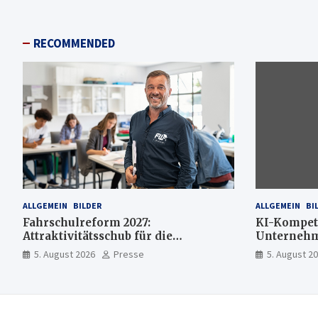
RECOMMENDED
ALLGEMEIN
BILDER
ALLGEMEIN
BI
Fahrschulreform 2027:
KI-Kompet
Attraktivitätsschub für die
Unternehme
Fahrlehrerausbildung
mehr KI-E
5. August 2026
Presse
5. August 2