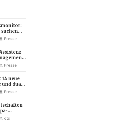
monitor:
 suchen
ehr KI-
Presse
Assistenz
anagement:
die
Presse
terbildung
 14 neue
 und dual
m Standort
Presse
tschaften
dpa-
ots