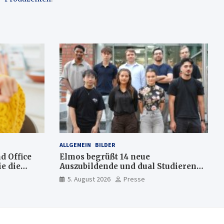
ALLGEMEIN
BILDER
d Office
Elmos begrüßt 14 neue
e die
Auszubildende und dual Studierende
am Standort Dortmund
5. August 2026
Presse