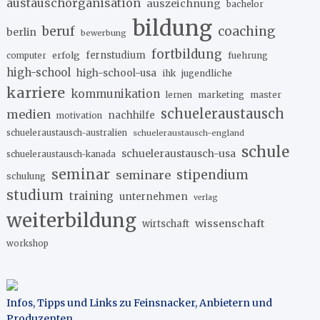
austauschorganisation
auszeichnung
bachelor
bildung
beruf
coaching
berlin
bewerbung
fortbildung
erfolg
fernstudium
fuehrung
computer
high-school
high-school-usa
ihk
jugendliche
karriere
kommunikation
marketing
master
lernen
schueleraustausch
medien
nachhilfe
motivation
schueleraustausch-australien
schueleraustausch-england
schule
schueleraustausch-usa
schueleraustausch-kanada
seminar
stipendium
seminare
schulung
studium
training
unternehmen
verlag
weiterbildung
wissenschaft
wirtschaft
workshop
Infos, Tipps und Links zu Feinsnacker, Anbietern und
Produzenten
.