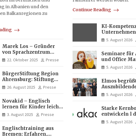
on im beruflichen und
Fahrlehrer werden wollen.
tag in Albanien und den
Continue Reading
en Balkanregionen zu
KI-Kompetenz
eading
Unternehmen
zwei Drittel m
5. August 2026
Experten
Marek Los – Gründer
von Sprachzentrum
Seminare für 
Moose, Moose Casa
und Office M
22. Oktober 2025
Presse
Italia und Apartamento
So finden Sie 
5. August 2026
Brasil | Internationaler
passende Wei
BürgerStiftung Region
Experte für Bildung und
Ahrensburg: Stiftung
Investitionen in
Elmos begrüßt
Dietrich+Gudrun Maaß
Brasilien
Auszubildende
26. August 2025
Presse
fördert
Studierende a
5. August 2026
Deutschkenntnisse von
Dortmund
Novakid – Englisch
Frauen
lernen für Kinder leicht
Starke Kernbo
gemacht
entwickeln l 
3. August 2025
Presse
Akademie
5. August 2026
Englischtraining aus
Bremen: Erfahren,