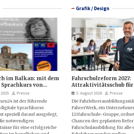
Grafik / Design
ch im Balkan: mit dem
Fahrschulreform 2027:
 Sprachkurs von
Attraktivitätsschub für
lernen24
Fahrlehrerausbildung
 2025
Presse
5. August 2026
Presse
nen24 ist der führende
Die Fahrlehrerausbildungsstä
 digitale Sprachkurse.
FahrerWerk, ein Unternehme
st speziell darauf ausgelegt,
123fahrschule-Gruppe, ordnet
ie notwendigen
Chancen der geplanten Refo
isse für eine erfolgreiche
Fahrschulausbildung für alle e