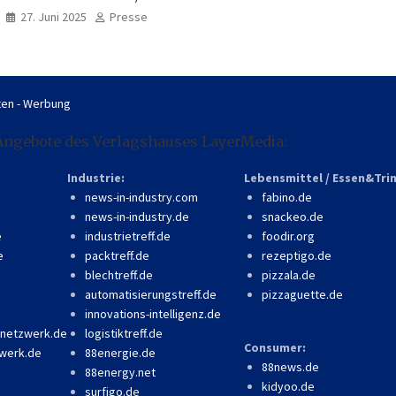
professionell, online
27. Juni 2025
Presse
zugänglich
en - Werbung
Angebote des Verlagshauses LayerMedia:
Industrie:
Lebensmittel / Essen&Tri
news-in-industry.com
fabino.de
news-in-industry.de
snackeo.de
e
industrietreff.de
foodir.org
e
packtreff.de
rezeptigo.de
blechtreff.de
pizzala.de
automatisierungstreff.de
pizzaguette.de
innovations-intelligenz.de
-netzwerk.de
logistiktreff.de
Consumer:
werk.de
88energie.de
88news.de
88energy.net
kidyoo.de
surfigo.de