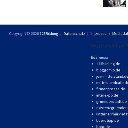
Copyright © 2026
123Bildung
Datenschutz
Impressum
|
Mediadat
Weitere Online-
Business:
123bildung.de
bloggomio.de
join-mittelstand.d
mittelstandcafe.d
firmenpresse.de
interexpo.de
gruenderstadt.de
existenzgruender
unternehmer-netz
buerotipp.de
bonx.de