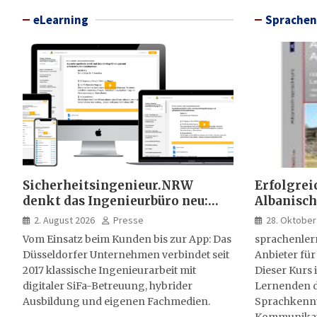
eLearning
Sprachen
Sicherheitsingenieur.NRW
Erfolgrei
denkt das Ingenieurbüro neu:
Albanisch
HSE-Beratung wird digital,
sprachen
2. August 2026
Presse
28. Oktober
hybrid und multimedial
Vom Einsatz beim Kunden bis zur App: Das
sprachenler
Düsseldorfer Unternehmen verbindet seit
Anbieter für
2017 klassische Ingenieurarbeit mit
Dieser Kurs i
digitaler SiFa-Betreuung, hybrider
Lernenden d
Ausbildung und eigenen Fachmedien.
Sprachkenntn