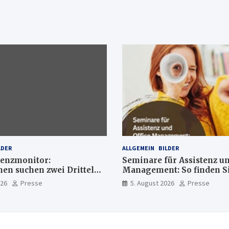
LDER
ALLGEMEIN
BILDER
enzmonitor:
Seminare für Assistenz un
n suchen zwei Drittel
Management: So finden Si
xperten
passende Weiterbildung
026
Presse
5. August 2026
Presse