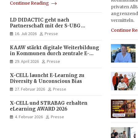
Kommunikati
Continue Reading
privaten All
angrenzend
LD DIDACTIC geht nach
vermitteln.
Partnerschaft mit der S-UBG
Continue R
vollständig in Unternehmerhand
16. Juli 2026
Presse
KAAW stärkt digitale Weiterbildung
in Kommunen durch zentrale E-
Learning Plattform von X-CELL
29. April 2026
Presse
X-CELL launcht E-Learning zu
Diversity & Unconscious Bias
27. Februar 2026
Presse
X-CELL und STRABAG erhalten
eLearning AWARD 2026
4. Februar 2026
Presse