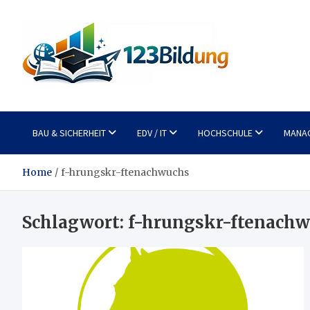
Skip
to
content
123Bildung
News und Infos aus dem Bildungswesen
BAU & SICHERHEIT
EDV / IT
HOCHSCHULE
MANA
Home
f-hrungskr-ftenachwuchs
Schlagwort:
f-hrungskr-ftenach