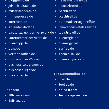
bloggomio.de
news-in-industry.de
join-mittelstand.de
industrietreff.de
mittelstandcafe.de
packtreff.de
firmenpresse.de
blechtreff.de
interexpo.de
automatisierungstreff.de
gruenderstadt.de
innovations-intelligenz.de
existenzgruender-netzwerk.de
logistiktreff.de
unternehmer-netzwerk.de
88energie.de
buerotipp.de
88energy.net
bonx.de
surfigo.de
vertriebsoffice.de
chemie-link.de
businesspress24.com
chemistry-link.com
business-telegramm.de
businessburger.de
IT / Kommunikation:
marcomio.de
itiko.de
tooligo.de
Finanzen:
so-co-it.com
88finance.com
tech-telegramm.de
88finanz.de