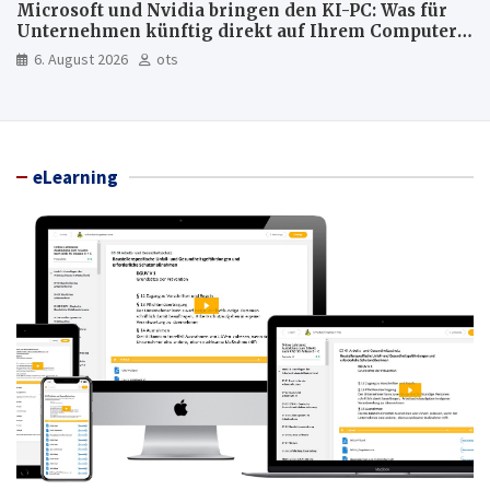
Microsoft und Nvidia bringen den KI-PC: Was für
Unternehmen künftig direkt auf Ihrem Computer
läuft und was weiter in der Cloud bleibt
6. August 2026
ots
eLearning