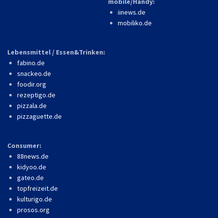
mobile/Handy:
iinews.de
mobiliko.de
Lebensmittel / Essen&Trinken:
fabino.de
snackeo.de
foodir.org
rezeptigo.de
pizzala.de
pizzaguette.de
Consumer:
88news.de
kidyoo.de
gateo.de
topfreizeit.de
kulturigo.de
prosos.org