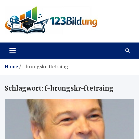
Skip
to
content
123Bildung
News und Infos aus dem Bildungswesen
Home
f-hrungskr-ftetraing
Schlagwort:
f-hrungskr-ftetraing