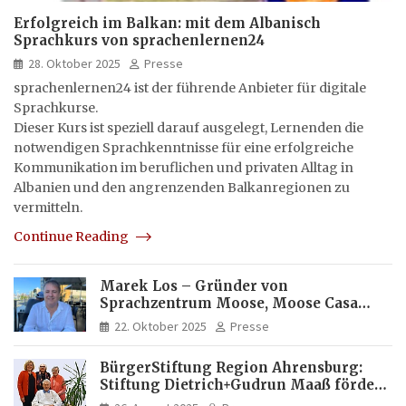
Erfolgreich im Balkan: mit dem Albanisch
Sprachkurs von sprachenlernen24
28. Oktober 2025
Presse
sprachenlernen24 ist der führende Anbieter für digitale
Sprachkurse.
Dieser Kurs ist speziell darauf ausgelegt, Lernenden die
notwendigen Sprachkenntnisse für eine erfolgreiche
Kommunikation im beruflichen und privaten Alltag in
Albanien und den angrenzenden Balkanregionen zu
vermitteln.
Continue Reading
Marek Los – Gründer von
Sprachzentrum Moose, Moose Casa
Italia und Apartamento Brasil |
22. Oktober 2025
Presse
Internationaler Experte für Bildung
und Investitionen in Brasilien
BürgerStiftung Region Ahrensburg:
Stiftung Dietrich+Gudrun Maaß fördert
Deutschkenntnisse von Frauen