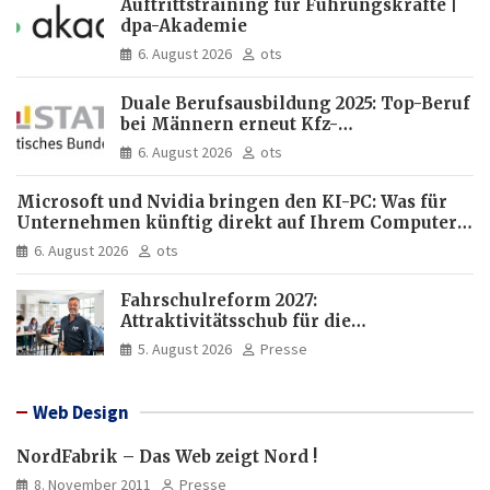
Auftrittstraining für Führungskräfte |
dpa-Akademie
6. August 2026
ots
Duale Berufsausbildung 2025: Top-Beruf
bei Männern erneut Kfz-
Mechatroniker, bei Frauen
6. August 2026
ots
medizinische Fachangestellte
Microsoft und Nvidia bringen den KI-PC: Was für
Unternehmen künftig direkt auf Ihrem Computer
läuft und was weiter in der Cloud bleibt
6. August 2026
ots
Fahrschulreform 2027:
Attraktivitätsschub für die
Fahrlehrerausbildung
5. August 2026
Presse
Web Design
NordFabrik – Das Web zeigt Nord !
8. November 2011
Presse