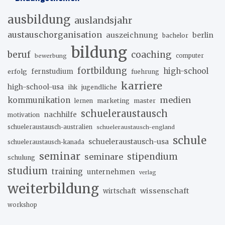
ausbildung
auslandsjahr
austauschorganisation
auszeichnung
berlin
bachelor
bildung
beruf
coaching
bewerbung
computer
fortbildung
high-school
erfolg
fernstudium
fuehrung
karriere
high-school-usa
ihk
jugendliche
medien
kommunikation
marketing
master
lernen
schueleraustausch
nachhilfe
motivation
schueleraustausch-australien
schueleraustausch-england
schule
schueleraustausch-usa
schueleraustausch-kanada
seminar
stipendium
seminare
schulung
studium
training
unternehmen
verlag
weiterbildung
wissenschaft
wirtschaft
workshop