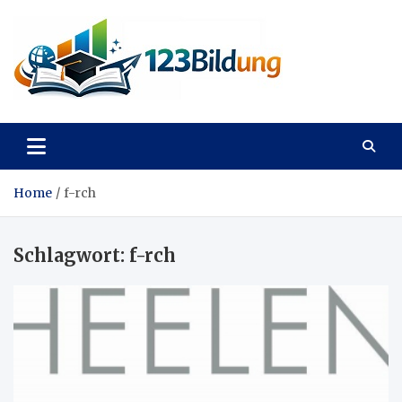
Skip
to
content
123Bildung
News und Infos aus dem Bildungswesen
Home
f-rch
Schlagwort:
f-rch