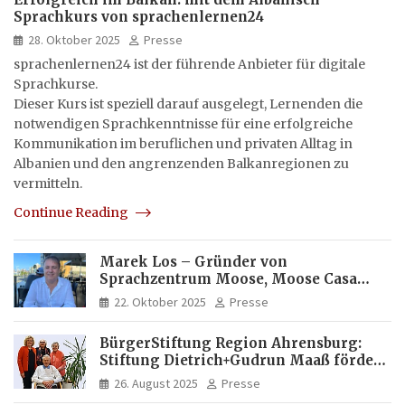
Sprachkurs von sprachenlernen24
28. Oktober 2025
Presse
sprachenlernen24 ist der führende Anbieter für digitale
Sprachkurse.
Dieser Kurs ist speziell darauf ausgelegt, Lernenden die
notwendigen Sprachkenntnisse für eine erfolgreiche
Kommunikation im beruflichen und privaten Alltag in
Albanien und den angrenzenden Balkanregionen zu
vermitteln.
Continue Reading
Marek Los – Gründer von
Sprachzentrum Moose, Moose Casa
Italia und Apartamento Brasil |
22. Oktober 2025
Presse
Internationaler Experte für Bildung
und Investitionen in Brasilien
BürgerStiftung Region Ahrensburg:
Stiftung Dietrich+Gudrun Maaß fördert
Deutschkenntnisse von Frauen
26. August 2025
Presse