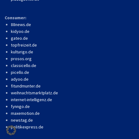
Consumer:
88news.de
kidyoo.de
gateo.de
topfreizeit.de
kulturigo.de
prosos.org
classicello.de
picello.de
adyoo.de
fitundmunter.de
weihnachtsmarktplatz.de
internet-intelligenz.de
fynngo.de
maxemotion.de
newstag.de
politikexpress.de