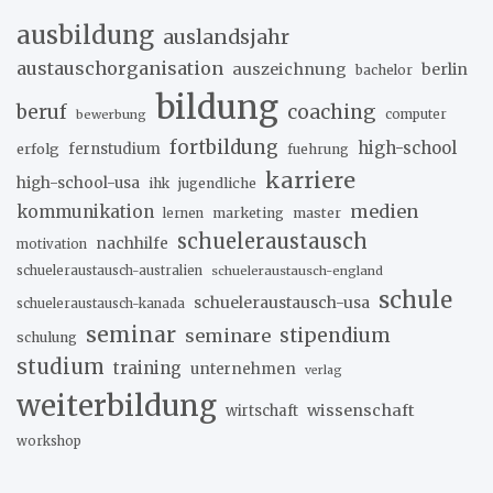
ausbildung
auslandsjahr
austauschorganisation
auszeichnung
berlin
bachelor
bildung
beruf
coaching
bewerbung
computer
fortbildung
high-school
erfolg
fernstudium
fuehrung
karriere
high-school-usa
ihk
jugendliche
medien
kommunikation
marketing
master
lernen
schueleraustausch
nachhilfe
motivation
schueleraustausch-australien
schueleraustausch-england
schule
schueleraustausch-usa
schueleraustausch-kanada
seminar
stipendium
seminare
schulung
studium
training
unternehmen
verlag
weiterbildung
wissenschaft
wirtschaft
workshop