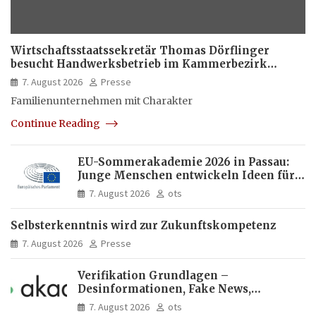
Wirtschaftsstaatssekretär Thomas Dörflinger
besucht Handwerksbetrieb im Kammerbezirk
Freiburg
7. August 2026
Presse
Familienunternehmen mit Charakter
Continue Reading
EU-Sommerakademie 2026 in Passau:
Junge Menschen entwickeln Ideen für
Europas Zukunft
7. August 2026
ots
Selbsterkenntnis wird zur Zukunftskompetenz
7. August 2026
Presse
Verifikation Grundlagen –
Desinformationen, Fake News,
manipulierte Inhalte | dpa-Akademie
7. August 2026
ots