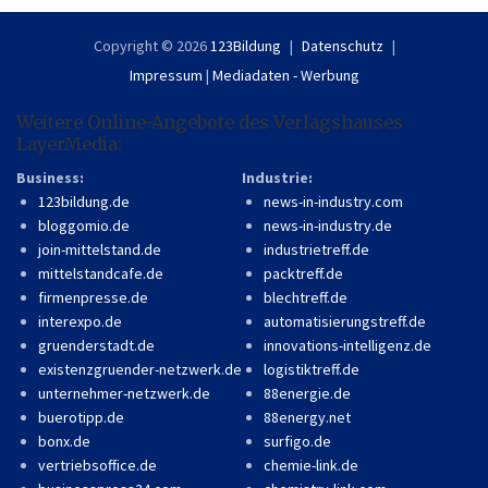
Copyright © 2026
123Bildung
Datenschutz
Impressum
|
Mediadaten - Werbung
Weitere Online-Angebote des Verlagshauses
LayerMedia:
Business:
Industrie:
123bildung.de
news-in-industry.com
bloggomio.de
news-in-industry.de
join-mittelstand.de
industrietreff.de
mittelstandcafe.de
packtreff.de
firmenpresse.de
blechtreff.de
interexpo.de
automatisierungstreff.de
gruenderstadt.de
innovations-intelligenz.de
existenzgruender-netzwerk.de
logistiktreff.de
unternehmer-netzwerk.de
88energie.de
buerotipp.de
88energy.net
bonx.de
surfigo.de
vertriebsoffice.de
chemie-link.de