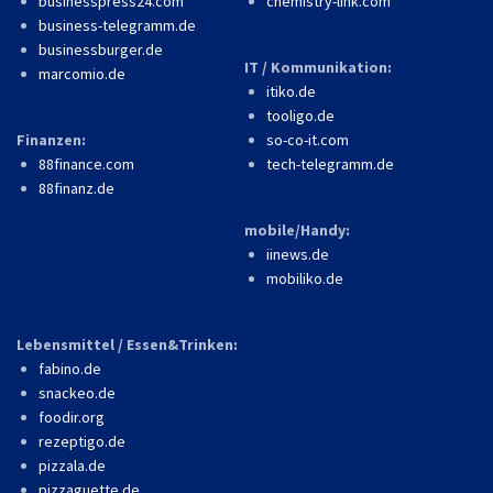
businesspress24.com
chemistry-link.com
business-telegramm.de
businessburger.de
IT / Kommunikation:
marcomio.de
itiko.de
tooligo.de
Finanzen:
so-co-it.com
88finance.com
tech-telegramm.de
88finanz.de
mobile/Handy:
iinews.de
mobiliko.de
Lebensmittel / Essen&Trinken:
fabino.de
snackeo.de
foodir.org
rezeptigo.de
pizzala.de
pizzaguette.de