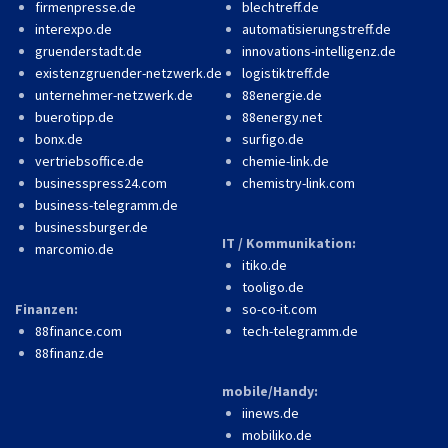
firmenpresse.de
blechtreff.de
interexpo.de
automatisierungstreff.de
gruenderstadt.de
innovations-intelligenz.de
existenzgruender-netzwerk.de
logistiktreff.de
unternehmer-netzwerk.de
88energie.de
buerotipp.de
88energy.net
bonx.de
surfigo.de
vertriebsoffice.de
chemie-link.de
businesspress24.com
chemistry-link.com
business-telegramm.de
businessburger.de
IT / Kommunikation:
marcomio.de
itiko.de
tooligo.de
Finanzen:
so-co-it.com
88finance.com
tech-telegramm.de
88finanz.de
mobile/Handy:
iinews.de
mobiliko.de