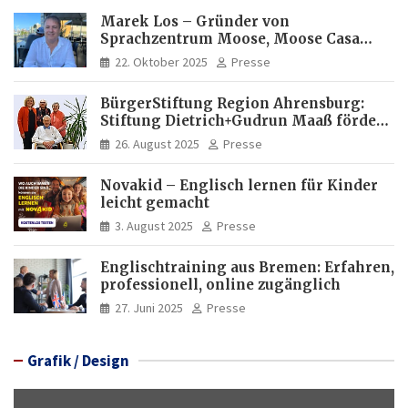
Marek Los – Gründer von
Sprachzentrum Moose, Moose Casa
Italia und Apartamento Brasil |
22. Oktober 2025
Presse
Internationaler Experte für Bildung
und Investitionen in Brasilien
BürgerStiftung Region Ahrensburg:
Stiftung Dietrich+Gudrun Maaß fördert
Deutschkenntnisse von Frauen
26. August 2025
Presse
Novakid – Englisch lernen für Kinder
leicht gemacht
3. August 2025
Presse
Englischtraining aus Bremen: Erfahren,
professionell, online zugänglich
27. Juni 2025
Presse
Grafik / Design