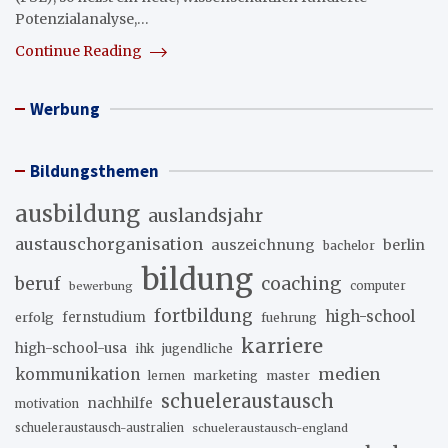
Potenzialanalyse,…
Continue Reading
Werbung
Bildungsthemen
ausbildung
auslandsjahr
austauschorganisation
auszeichnung
berlin
bachelor
bildung
beruf
coaching
bewerbung
computer
fortbildung
high-school
erfolg
fernstudium
fuehrung
karriere
high-school-usa
ihk
jugendliche
medien
kommunikation
marketing
master
lernen
schueleraustausch
nachhilfe
motivation
schueleraustausch-australien
schueleraustausch-england