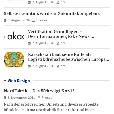
Europas Zukunft
7. August 2026
ots
Selbsterkenntnis wird zur Zukunftskompetenz
7. August 2026
Presse
Verifikation Grundlagen –
Desinformationen, Fake News,
manipulierte Inhalte | dpa-Akademie
7. August 2026
ots
Kasachstan baut seine Rolle als
Logistikdrehscheibe zwischen Europa
und Asien aus
7. August 2026
ots
Web Design
NordFabrik – Das Web zeigt Nord !
8. November 2011
Presse
Nach der erfolgreichen Umsetzung diverser Projekte
bündelt die Firma NordFabrik ihre Kräfte und bietet