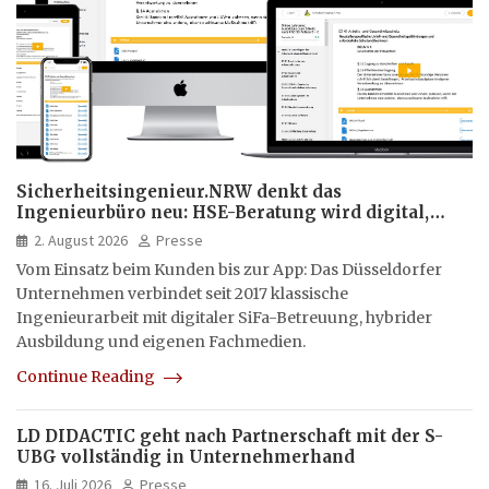
Sicherheitsingenieur.NRW denkt das
Ingenieurbüro neu: HSE-Beratung wird digital,
hybrid und multimedial
2. August 2026
Presse
Vom Einsatz beim Kunden bis zur App: Das Düsseldorfer
Unternehmen verbindet seit 2017 klassische
Ingenieurarbeit mit digitaler SiFa-Betreuung, hybrider
Ausbildung und eigenen Fachmedien.
Continue Reading
LD DIDACTIC geht nach Partnerschaft mit der S-
UBG vollständig in Unternehmerhand
16. Juli 2026
Presse