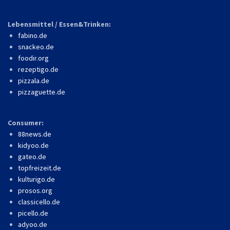
Lebensmittel / Essen&Trinken:
fabino.de
snackeo.de
foodir.org
rezeptigo.de
pizzala.de
pizzaguette.de
Consumer:
88news.de
kidyoo.de
gateo.de
topfreizeit.de
kulturigo.de
prosos.org
classicello.de
picello.de
adyoo.de