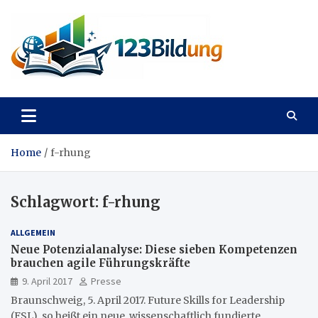
Skip
to
content
123Bildung
News und Infos aus dem Bildungswesen
Home
f-rhung
Schlagwort:
f-rhung
ALLGEMEIN
Neue Potenzialanalyse: Diese sieben Kompetenzen
brauchen agile Führungskräfte
9. April 2017
Presse
Braunschweig, 5. April 2017. Future Skills for Leadership
(FSL), so heißt ein neue, wissenschaftlich fundierte