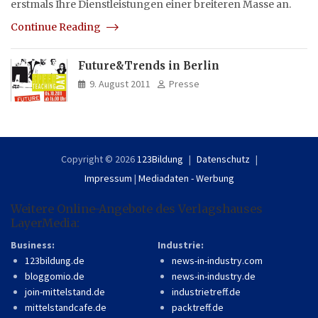
erstmals Ihre Dienstleistungen einer breiteren Masse an.
Continue Reading
Future&Trends in Berlin
9. August 2011
Presse
Copyright © 2026
123Bildung
Datenschutz
Impressum
|
Mediadaten - Werbung
Weitere Online-Angebote des Verlagshauses
LayerMedia:
Business:
Industrie:
123bildung.de
news-in-industry.com
bloggomio.de
news-in-industry.de
join-mittelstand.de
industrietreff.de
mittelstandcafe.de
packtreff.de