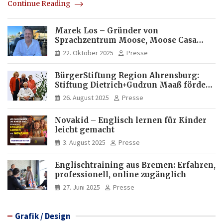
Continue Reading
Marek Los – Gründer von
Sprachzentrum Moose, Moose Casa
Italia und Apartamento Brasil |
22. Oktober 2025
Presse
Internationaler Experte für Bildung
und Investitionen in Brasilien
BürgerStiftung Region Ahrensburg:
Stiftung Dietrich+Gudrun Maaß fördert
Deutschkenntnisse von Frauen
26. August 2025
Presse
Novakid – Englisch lernen für Kinder
leicht gemacht
3. August 2025
Presse
Englischtraining aus Bremen: Erfahren,
professionell, online zugänglich
27. Juni 2025
Presse
Grafik / Design