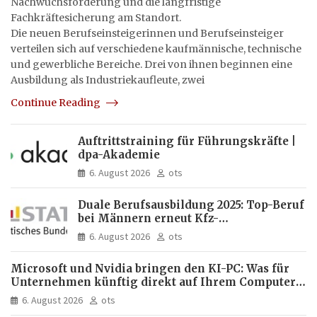
Nachwuchsförderung und die langfristige
Fachkräftesicherung am Standort.
Die neuen Berufseinsteigerinnen und Berufseinsteiger
verteilen sich auf verschiedene kaufmännische, technische
und gewerbliche Bereiche. Drei von ihnen beginnen eine
Ausbildung als Industriekaufleute, zwei
Continue Reading
Auftrittstraining für Führungskräfte |
dpa-Akademie
6. August 2026
ots
Duale Berufsausbildung 2025: Top-Beruf
bei Männern erneut Kfz-
Mechatroniker, bei Frauen
6. August 2026
ots
medizinische Fachangestellte
Microsoft und Nvidia bringen den KI-PC: Was für
Unternehmen künftig direkt auf Ihrem Computer
läuft und was weiter in der Cloud bleibt
6. August 2026
ots