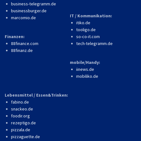
business-telegramm.de
businessburger.de
IT / Kommunikation:
marcomio.de
itiko.de
tooligo.de
Finanzen:
so-co-it.com
88finance.com
tech-telegramm.de
88finanz.de
mobile/Handy:
iinews.de
mobiliko.de
Lebensmittel / Essen&Trinken:
fabino.de
snackeo.de
foodir.org
rezeptigo.de
pizzala.de
pizzaguette.de