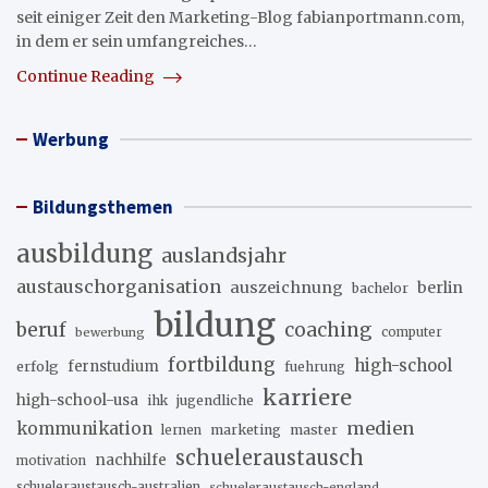
seit einiger Zeit den Marketing-Blog fabianportmann.com,
in dem er sein umfangreiches…
Continue Reading
Werbung
Bildungsthemen
ausbildung
auslandsjahr
austauschorganisation
auszeichnung
berlin
bachelor
bildung
beruf
coaching
bewerbung
computer
fortbildung
high-school
erfolg
fernstudium
fuehrung
karriere
high-school-usa
ihk
jugendliche
medien
kommunikation
marketing
master
lernen
schueleraustausch
nachhilfe
motivation
schueleraustausch-australien
schueleraustausch-england