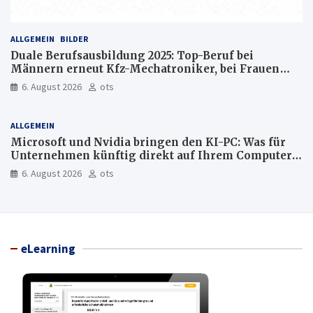
ALLGEMEIN
BILDER
Duale Berufsausbildung 2025: Top-Beruf bei
Männern erneut Kfz-Mechatroniker, bei Frauen
medizinische Fachangestellte
6. August 2026
ots
ALLGEMEIN
Microsoft und Nvidia bringen den KI-PC: Was für
Unternehmen künftig direkt auf Ihrem Computer
läuft und was weiter in der Cloud bleibt
6. August 2026
ots
eLearning