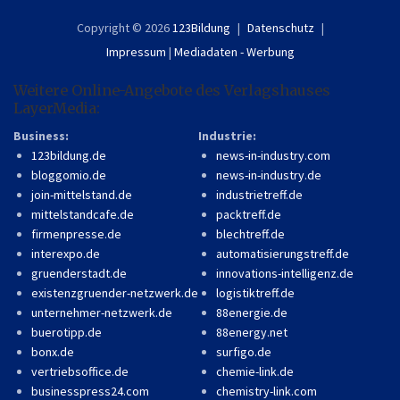
Copyright © 2026
123Bildung
Datenschutz
Impressum
|
Mediadaten - Werbung
Weitere Online-Angebote des Verlagshauses
LayerMedia:
Business:
Industrie:
123bildung.de
news-in-industry.com
bloggomio.de
news-in-industry.de
join-mittelstand.de
industrietreff.de
mittelstandcafe.de
packtreff.de
firmenpresse.de
blechtreff.de
interexpo.de
automatisierungstreff.de
gruenderstadt.de
innovations-intelligenz.de
existenzgruender-netzwerk.de
logistiktreff.de
unternehmer-netzwerk.de
88energie.de
buerotipp.de
88energy.net
bonx.de
surfigo.de
vertriebsoffice.de
chemie-link.de
businesspress24.com
chemistry-link.com