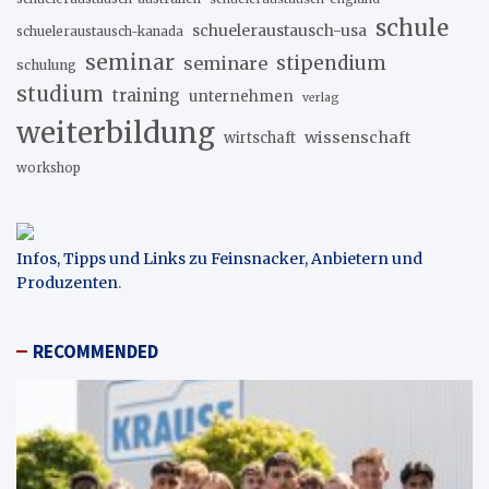
schule
schueleraustausch-usa
schueleraustausch-kanada
seminar
stipendium
seminare
schulung
studium
training
unternehmen
verlag
weiterbildung
wissenschaft
wirtschaft
workshop
Infos, Tipps und Links zu Feinsnacker, Anbietern und
Produzenten
.
RECOMMENDED