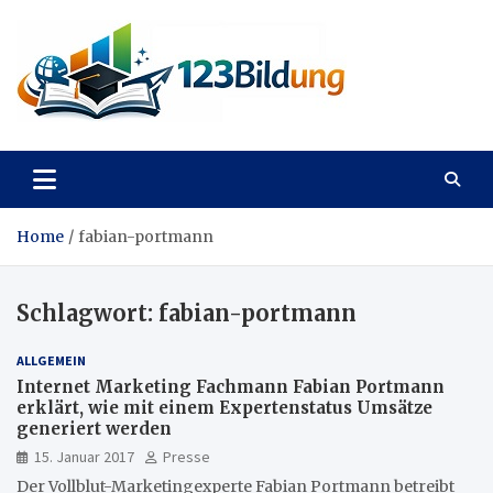
Skip
to
content
123Bildung
News und Infos aus dem Bildungswesen
Home
fabian-portmann
Schlagwort:
fabian-portmann
ALLGEMEIN
Internet Marketing Fachmann Fabian Portmann
erklärt, wie mit einem Expertenstatus Umsätze
generiert werden
15. Januar 2017
Presse
Der Vollblut-Marketingexperte Fabian Portmann betreibt