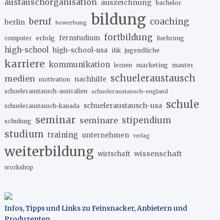
austauschorganisation
auszeichnung
bachelor
bildung
beruf
coaching
berlin
bewerbung
fortbildung
erfolg
fernstudium
fuehrung
computer
high-school
high-school-usa
ihk
jugendliche
karriere
kommunikation
marketing
master
lernen
schueleraustausch
medien
nachhilfe
motivation
schueleraustausch-australien
schueleraustausch-england
schule
schueleraustausch-usa
schueleraustausch-kanada
seminar
stipendium
seminare
schulung
studium
training
unternehmen
verlag
weiterbildung
wissenschaft
wirtschaft
workshop
Infos, Tipps und Links zu Feinsnacker, Anbietern und
Produzenten
.