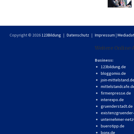
Copyright © 2026
123Bildung
Datenschutz
Impressum
|
Mediadat
Weitere Online-
Business:
123bildung.de
bloggomio.de
join-mittelstand.d
mittelstandcafe.d
firmenpresse.de
interexpo.de
gruenderstadt.de
existenzgruender
unternehmer-netz
buerotipp.de
bonx.de