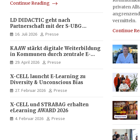
Kommunikati
Continue Reading
privaten All
angrenzend
LD DIDACTIC geht nach
vermitteln.
Partnerschaft mit der S-UBG
Continue R
vollständig in Unternehmerhand
16. Juli 2026
Presse
KAAW stärkt digitale Weiterbildung
in Kommunen durch zentrale E-
Learning Plattform von X-CELL
29. April 2026
Presse
X-CELL launcht E-Learning zu
Diversity & Unconscious Bias
27. Februar 2026
Presse
X-CELL und STRABAG erhalten
eLearning AWARD 2026
4. Februar 2026
Presse