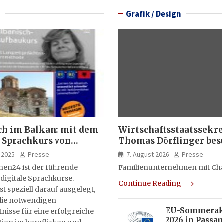
Grafik / Design
ch im Balkan: mit dem
Wirtschaftsstaatssekr
 Sprachkurs von
Thomas Dörflinger bes
lernen24
Handwerksbetrieb im
 2025
Presse
7. August 2026
Presse
Kammerbezirk Freibur
nen24 ist der führende
Familienunternehmen mit Ch
 digitale Sprachkurse.
Continue Reading
st speziell darauf ausgelegt,
ie notwendigen
EU-Sommera
isse für eine erfolgreiche
2026 in Passau