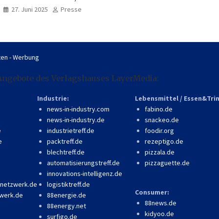
professionell, online
27. Juni 2025
Presse
zugänglich
en - Werbung
Angebote des Verlagshauses LayerMedia:
Industrie:
Lebensmittel / Essen&Tri
news-in-industry.com
fabino.de
news-in-industry.de
snackeo.de
e
industrietreff.de
foodir.org
e
packtreff.de
rezeptigo.de
blechtreff.de
pizzala.de
automatisierungstreff.de
pizzaguette.de
innovations-intelligenz.de
-netzwerk.de
logistiktreff.de
Consumer:
werk.de
88energie.de
88news.de
88energy.net
kidyoo.de
surfigo.de