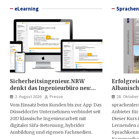
eLearning
Sprachen
Sicherheitsingenieur.NRW
Erfolgrei
denkt das Ingenieurbüro neu:
Albanisch
HSE-Beratung wird digital,
sprachen
2. August 2026
Presse
28. Oktober
hybrid und multimedial
Vom Einsatz beim Kunden bis zur App: Das
sprachenler
Düsseldorfer Unternehmen verbindet seit
Anbieter für
2017 klassische Ingenieurarbeit mit
Dieser Kurs i
digitaler SiFa-Betreuung, hybrider
Lernenden d
Ausbildung und eigenen Fachmedien.
Sprachkenntn