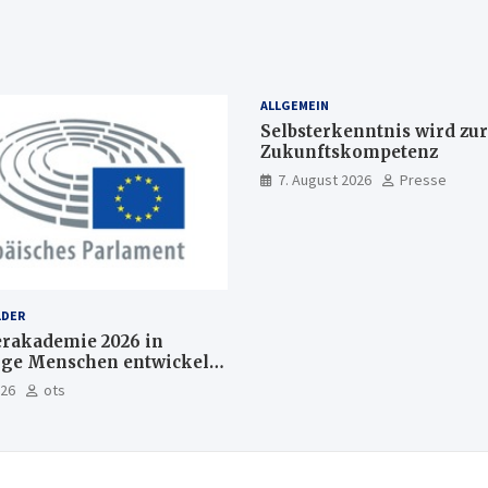
ALLGEMEIN
Selbsterkenntnis wird zur
Zukunftskompetenz
7. August 2026
Presse
LDER
akademie 2026 in
nge Menschen entwickeln
Europas Zukunft
026
ots