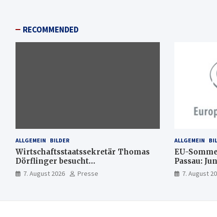
RECOMMENDED
ALLGEMEIN
BILDER
ALLGEMEIN
BI
Wirtschaftsstaatssekretär Thomas
EU-Sommer
Dörflinger besucht
Passau: Ju
Handwerksbetrieb im
Ideen für 
7. August 2026
Presse
7. August 2
Kammerbezirk Freiburg