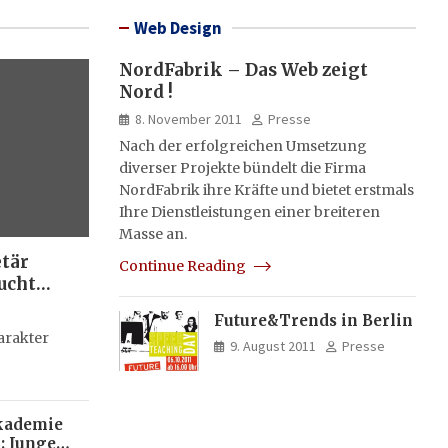
Web Design
NordFabrik – Das Web zeigt
Nord !
8. November 2011
Presse
Nach der erfolgreichen Umsetzung
diverser Projekte bündelt die Firma
NordFabrik ihre Kräfte und bietet erstmals
Ihre Dienstleistungen einer breiteren
Masse an.
etär
Continue Reading
ucht
Future&Trends in Berlin
g
arakter
9. August 2011
Presse
kademie
: Junge