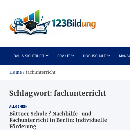
Skip
to
content
123Bildung
News und Infos aus dem Bildungswesen
BAU & SICHERHEIT
EDV / IT
HOCHSCHULE
MANA
Home
fachunterricht
Schlagwort:
fachunterricht
ALLGEMEIN
Büttner Schule ? Nachhilfe- und
Fachunterricht in Berlin: Individuelle
Förderung