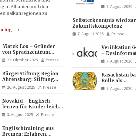
on im beruflichen und
Menschen ent
7. August 2026
tag in Albanien und den
Ideen für Eur
en Balkanregionen zu
Zukunft
Selbsterkenntnis wird zur
Zukunftskompetenz
eading
7. August 2026
Presse
Marek Los – Gründer
Verifikation 
von Sprachzentrum
– Desinforma
Moose, Moose Casa
Fake News, ma
22. Oktober 2025
Presse
7. August 2026
Italia und Apartamento
Inhalte | dpa
Brasil | Internationaler
BürgerStiftung Region
Kasachstan ba
Experte für Bildung und
Ahrensburg: Stiftung
Rolle als
Investitionen in
Dietrich+Gudrun Maaß
Logistikdrehs
Brasilien
26. August 2025
Presse
7. August 2026
fördert
zwischen Eur
Deutschkenntnisse von
Asien aus
Novakid – Englisch
Frauen
lernen für Kinder leicht
gemacht
3. August 2025
Presse
Englischtraining aus
Bremen: Erfahren,