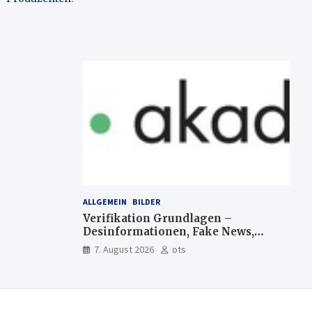
ALLGEMEIN
BILDER
Verifikation Grundlagen –
Desinformationen, Fake News,
manipulierte Inhalte | dpa-
7. August 2026
ots
Akademie