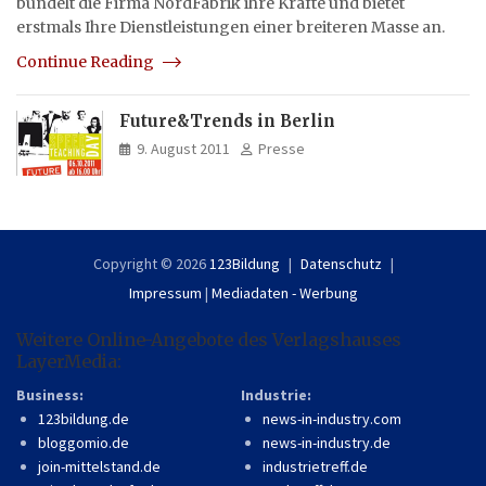
bündelt die Firma NordFabrik ihre Kräfte und bietet
erstmals Ihre Dienstleistungen einer breiteren Masse an.
Continue Reading
Future&Trends in Berlin
9. August 2011
Presse
Copyright © 2026
123Bildung
Datenschutz
Impressum
|
Mediadaten - Werbung
Weitere Online-Angebote des Verlagshauses
LayerMedia:
Business:
Industrie:
123bildung.de
news-in-industry.com
bloggomio.de
news-in-industry.de
join-mittelstand.de
industrietreff.de