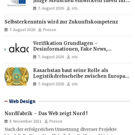
Junge Menschen entwickeln Ideen für
Europas Zukunft
7. August 2026
ots
Selbsterkenntnis wird zur Zukunftskompetenz
7. August 2026
Presse
Verifikation Grundlagen –
Desinformationen, Fake News,
manipulierte Inhalte | dpa-Akademie
7. August 2026
ots
Kasachstan baut seine Rolle als
Logistikdrehscheibe zwischen Europa
und Asien aus
7. August 2026
ots
Web Design
NordFabrik – Das Web zeigt Nord !
8. November 2011
Presse
Nach der erfolgreichen Umsetzung diverser Projekte