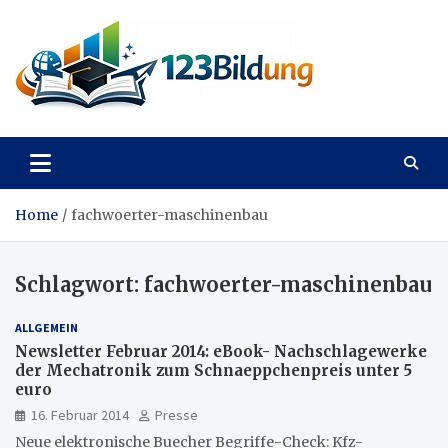
Skip
to
content
123Bildung
News und Infos aus dem Bildungswesen
Home
fachwoerter-maschinenbau
Schlagwort:
fachwoerter-maschinenbau
ALLGEMEIN
Newsletter Februar 2014: eBook- Nachschlagewerke
der Mechatronik zum Schnaeppchenpreis unter 5
euro
16. Februar 2014
Presse
Neue elektronische Buecher Begriffe-Check: Kfz-