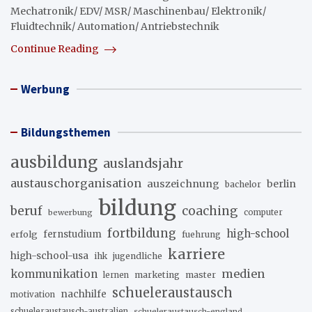
Mechatronik/ EDV/ MSR/ Maschinenbau/ Elektronik/
Fluidtechnik/ Automation/ Antriebstechnik
Continue Reading
Werbung
Bildungsthemen
ausbildung
auslandsjahr
austauschorganisation
auszeichnung
berlin
bachelor
bildung
beruf
coaching
bewerbung
computer
fortbildung
high-school
erfolg
fernstudium
fuehrung
karriere
high-school-usa
ihk
jugendliche
medien
kommunikation
marketing
master
lernen
schueleraustausch
nachhilfe
motivation
schueleraustausch-australien
schueleraustausch-england