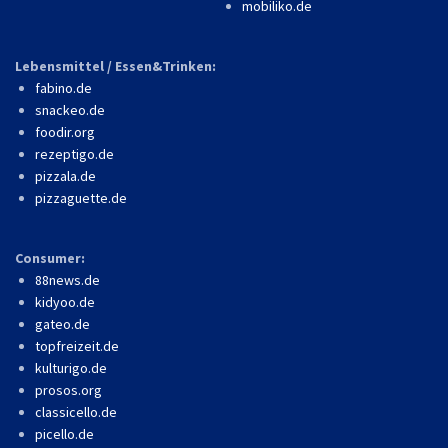
mobiliko.de
Lebensmittel / Essen&Trinken:
fabino.de
snackeo.de
foodir.org
rezeptigo.de
pizzala.de
pizzaguette.de
Consumer:
88news.de
kidyoo.de
gateo.de
topfreizeit.de
kulturigo.de
prosos.org
classicello.de
picello.de