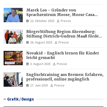
Marek Los – Gründer von
Sprachzentrum Moose, Moose Casa
Italia und Apartamento Brasil |
22. Oktober 2025
Presse
Internationaler Experte für Bildung
und Investitionen in Brasilien
BürgerStiftung Region Ahrensburg:
Stiftung Dietrich+Gudrun Maaß fördert
Deutschkenntnisse von Frauen
26. August 2025
Presse
Novakid – Englisch lernen für Kinder
leicht gemacht
3. August 2025
Presse
Englischtraining aus Bremen: Erfahren,
professionell, online zugänglich
27. Juni 2025
Presse
Grafik / Design