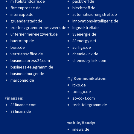
mittelstandcafe.de
packtreff.de
firmenpresse.de
blechtreff.de
interexpo.de
automatisierungstreff.de
gruenderstadt.de
innovations-intelligenz.de
existenzgruender-netzwerk.de
logistiktreff.de
unternehmer-netzwerk.de
88energie.de
buerotipp.de
88energy.net
bonx.de
surfigo.de
vertriebsoffice.de
chemie-link.de
businesspress24.com
chemistry-link.com
business-telegramm.de
businessburger.de
IT / Kommunikation:
marcomio.de
itiko.de
tooligo.de
Finanzen:
so-co-it.com
88finance.com
tech-telegramm.de
88finanz.de
mobile/Handy:
iinews.de