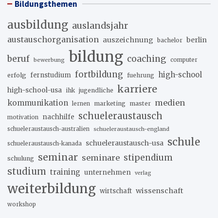
Bildungsthemen
ausbildung
auslandsjahr
austauschorganisation
auszeichnung
berlin
bachelor
bildung
beruf
coaching
bewerbung
computer
fortbildung
high-school
erfolg
fernstudium
fuehrung
karriere
high-school-usa
ihk
jugendliche
medien
kommunikation
marketing
master
lernen
schueleraustausch
nachhilfe
motivation
schueleraustausch-australien
schueleraustausch-england
schule
schueleraustausch-usa
schueleraustausch-kanada
seminar
stipendium
seminare
schulung
studium
training
unternehmen
verlag
weiterbildung
wissenschaft
wirtschaft
workshop