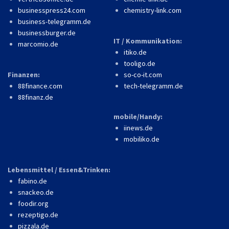
businesspress24.com
chemistry-link.com
business-telegramm.de
businessburger.de
IT / Kommunikation:
marcomio.de
itiko.de
tooligo.de
Finanzen:
so-co-it.com
88finance.com
tech-telegramm.de
88finanz.de
mobile/Handy:
iinews.de
mobiliko.de
Lebensmittel / Essen&Trinken:
fabino.de
snackeo.de
foodir.org
rezeptigo.de
pizzala.de