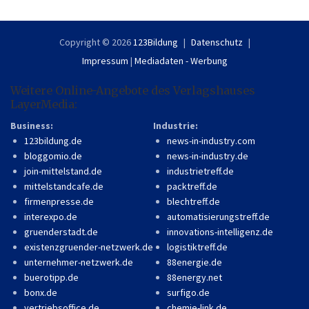
Copyright © 2026
123Bildung
Datenschutz
Impressum
|
Mediadaten - Werbung
Weitere Online-Angebote des Verlagshauses
LayerMedia:
Business:
Industrie:
123bildung.de
news-in-industry.com
bloggomio.de
news-in-industry.de
join-mittelstand.de
industrietreff.de
mittelstandcafe.de
packtreff.de
firmenpresse.de
blechtreff.de
interexpo.de
automatisierungstreff.de
gruenderstadt.de
innovations-intelligenz.de
existenzgruender-netzwerk.de
logistiktreff.de
unternehmer-netzwerk.de
88energie.de
buerotipp.de
88energy.net
bonx.de
surfigo.de
vertriebsoffice.de
chemie-link.de