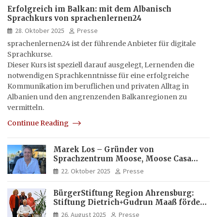
Erfolgreich im Balkan: mit dem Albanisch
Sprachkurs von sprachenlernen24
28. Oktober 2025
Presse
sprachenlernen24 ist der führende Anbieter für digitale
Sprachkurse.
Dieser Kurs ist speziell darauf ausgelegt, Lernenden die
notwendigen Sprachkenntnisse für eine erfolgreiche
Kommunikation im beruflichen und privaten Alltag in
Albanien und den angrenzenden Balkanregionen zu
vermitteln.
Continue Reading
Marek Los – Gründer von
Sprachzentrum Moose, Moose Casa
Italia und Apartamento Brasil |
22. Oktober 2025
Presse
Internationaler Experte für Bildung
und Investitionen in Brasilien
BürgerStiftung Region Ahrensburg:
Stiftung Dietrich+Gudrun Maaß fördert
Deutschkenntnisse von Frauen
26. August 2025
Presse