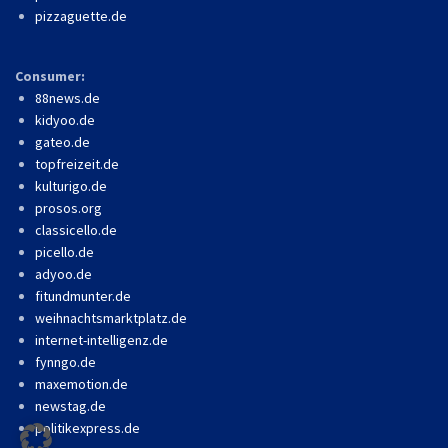
pizzaguette.de
Consumer:
88news.de
kidyoo.de
gateo.de
topfreizeit.de
kulturigo.de
prosos.org
classicello.de
picello.de
adyoo.de
fitundmunter.de
weihnachtsmarktplatz.de
internet-intelligenz.de
fynngo.de
maxemotion.de
newstag.de
politikexpress.de