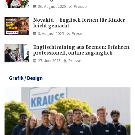
Deutschkenntnisse von Frauen
26. August 2025
Presse
Novakid – Englisch lernen für Kinder
leicht gemacht
3. August 2025
Presse
Englischtraining aus Bremen: Erfahren,
professionell, online zugänglich
27. Juni 2025
Presse
Grafik / Design