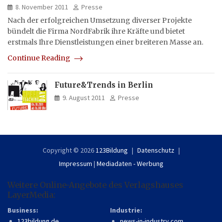
8. November 2011
Presse
Nach der erfolgreichen Umsetzung diverser Projekte
bündelt die Firma NordFabrik ihre Kräfte und bietet
erstmals Ihre Dienstleistungen einer breiteren Masse an.
Continue Reading
Future&Trends in Berlin
9. August 2011
Presse
Copyright © 2026
123Bildung
Datenschutz
Impressum
|
Mediadaten - Werbung
Weitere Online-Angebote des Verlagshauses
LayerMedia:
Business:
Industrie:
123bildung.de
news-in-industry.com