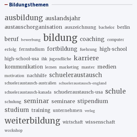
Bildungsthemen
ausbildung
auslandsjahr
austauschorganisation
auszeichnung
berlin
bachelor
bildung
beruf
coaching
bewerbung
computer
fortbildung
high-school
erfolg
fernstudium
fuehrung
karriere
high-school-usa
ihk
jugendliche
medien
kommunikation
marketing
master
lernen
schueleraustausch
nachhilfe
motivation
schueleraustausch-australien
schueleraustausch-england
schule
schueleraustausch-usa
schueleraustausch-kanada
seminar
stipendium
seminare
schulung
studium
training
unternehmen
verlag
weiterbildung
wissenschaft
wirtschaft
workshop