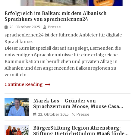
Erfolgreich im Balkan: mit dem Albanisch
Sprachkurs von sprachenlernen24
28. Oktober 2025
Presse
sprachenlernen24 ist der führende Anbieter für digitale
Sprachkurse.
Dieser Kurs ist speziell darauf ausgelegt, Lernenden die
notwendigen Sprachkenntnisse für eine erfolgreiche
Kommunikation im beruflichen und privaten Alltag in
Albanien und den angrenzenden Balkanregionen zu
vermitteln.
Continue Reading
Marek Los – Gründer von
Sprachzentrum Moose, Moose Casa
Italia und Apartamento Brasil |
22. Oktober 2025
Presse
Internationaler Experte für Bildung
und Investitionen in Brasilien
BürgerStiftung Region Ahrensburg:
Stiftung Dietrich+Gudrun Maaß fördert