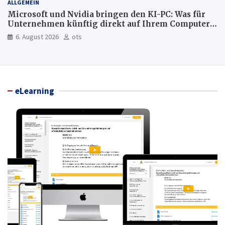
ALLGEMEIN
Microsoft und Nvidia bringen den KI-PC: Was für
Unternehmen künftig direkt auf Ihrem Computer
läuft und was weiter in der Cloud bleibt
6. August 2026
ots
eLearning