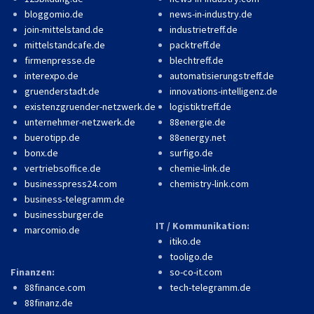
bloggomio.de
news-in-industry.de
join-mittelstand.de
industrietreff.de
mittelstandcafe.de
packtreff.de
firmenpresse.de
blechtreff.de
interexpo.de
automatisierungstreff.de
gruenderstadt.de
innovations-intelligenz.de
existenzgruender-netzwerk.de
logistiktreff.de
unternehmer-netzwerk.de
88energie.de
buerotipp.de
88energy.net
bonx.de
surfigo.de
vertriebsoffice.de
chemie-link.de
businesspress24.com
chemistry-link.com
business-telegramm.de
businessburger.de
IT / Kommunikation:
marcomio.de
itiko.de
tooligo.de
Finanzen:
so-co-it.com
88finance.com
tech-telegramm.de
88finanz.de