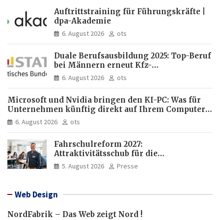
Auftrittstraining für Führungskräfte |
dpa-Akademie
6. August 2026
ots
Duale Berufsausbildung 2025: Top-Beruf
bei Männern erneut Kfz-
Mechatroniker, bei Frauen
6. August 2026
ots
medizinische Fachangestellte
Microsoft und Nvidia bringen den KI-PC: Was für
Unternehmen künftig direkt auf Ihrem Computer
läuft und was weiter in der Cloud bleibt
6. August 2026
ots
Fahrschulreform 2027:
Attraktivitätsschub für die
Fahrlehrerausbildung
5. August 2026
Presse
Web Design
NordFabrik – Das Web zeigt Nord !