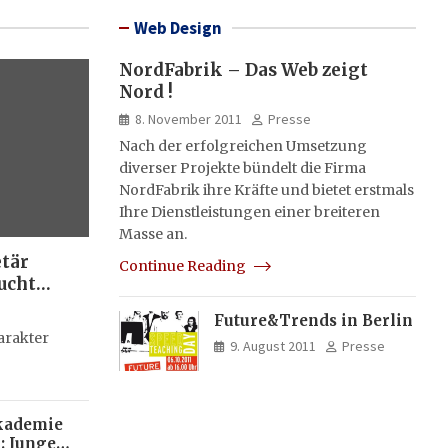
Web Design
NordFabrik – Das Web zeigt
Nord !
8. November 2011
Presse
Nach der erfolgreichen Umsetzung
diverser Projekte bündelt die Firma
NordFabrik ihre Kräfte und bietet erstmals
Ihre Dienstleistungen einer breiteren
Masse an.
etär
Continue Reading
ucht
Future&Trends in Berlin
g
arakter
9. August 2011
Presse
kademie
: Junge