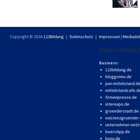
Copyright © 2026
123Bildung
Datenschutz
Impressum
|
Mediadat
Weitere Online-
Business:
123bildung.de
bloggomio.de
join-mittelstand.d
mittelstandcafe.d
firmenpresse.de
interexpo.de
gruenderstadt.de
existenzgruender
unternehmer-netz
buerotipp.de
bonx.de