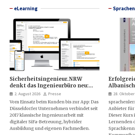
eLearning
Sprachen
Sicherheitsingenieur.NRW
Erfolgrei
denkt das Ingenieurbüro neu:
Albanisch
HSE-Beratung wird digital,
sprachen
2. August 2026
Presse
28. Oktober
hybrid und multimedial
Vom Einsatz beim Kunden bis zur App: Das
sprachenler
Düsseldorfer Unternehmen verbindet seit
Anbieter für
2017 klassische Ingenieurarbeit mit
Dieser Kurs i
digitaler SiFa-Betreuung, hybrider
Lernenden d
Ausbildung und eigenen Fachmedien.
Sprachkenntn