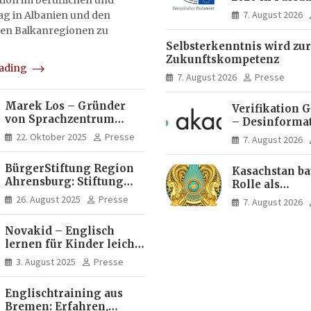
on im beruflichen und
Menschen ent
7. August 2026
tag in Albanien und den
Ideen für Eur
en Balkanregionen zu
Zukunft
Selbsterkenntnis wird zur
Zukunftskompetenz
eading
7. August 2026
Presse
Marek Los – Gründer
Verifikation 
von Sprachzentrum
– Desinforma
Moose, Moose Casa
Fake News, ma
22. Oktober 2025
Presse
7. August 2026
Italia und Apartamento
Inhalte | dpa
Brasil | Internationaler
BürgerStiftung Region
Kasachstan ba
Experte für Bildung und
Ahrensburg: Stiftung
Rolle als
Investitionen in
Dietrich+Gudrun Maaß
Logistikdrehs
Brasilien
26. August 2025
Presse
7. August 2026
fördert
zwischen Eur
Deutschkenntnisse von
Asien aus
Novakid – Englisch
Frauen
lernen für Kinder leicht
gemacht
3. August 2025
Presse
Englischtraining aus
Bremen: Erfahren,