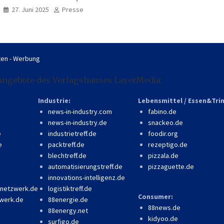
professionell, online
27. Juni 2025
Presse
zugänglich
en - Werbung
Angebote des Verlagshauses LayerMedia:
Industrie:
Lebensmittel / Essen&Tri
news-in-industry.com
fabino.de
news-in-industry.de
snackeo.de
e
industrietreff.de
foodir.org
e
packtreff.de
rezeptigo.de
blechtreff.de
pizzala.de
automatisierungstreff.de
pizzaguette.de
innovations-intelligenz.de
-netzwerk.de
logistiktreff.de
Consumer:
werk.de
88energie.de
88news.de
88energy.net
kidyoo.de
surfigo.de