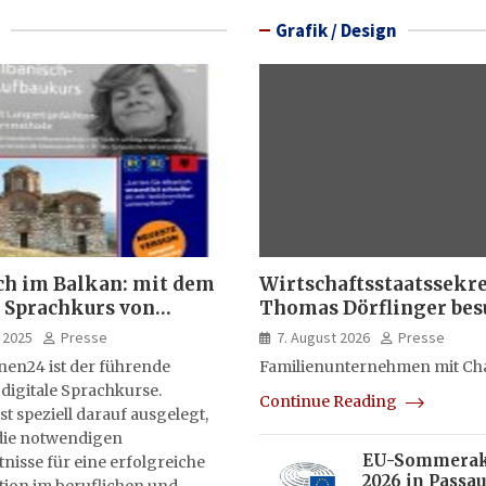
Grafik / Design
ch im Balkan: mit dem
Wirtschaftsstaatssekr
 Sprachkurs von
Thomas Dörflinger bes
lernen24
Handwerksbetrieb im
 2025
Presse
7. August 2026
Presse
Kammerbezirk Freibur
nen24 ist der führende
Familienunternehmen mit Ch
 digitale Sprachkurse.
Continue Reading
st speziell darauf ausgelegt,
ie notwendigen
EU-Sommera
isse für eine erfolgreiche
2026 in Passau