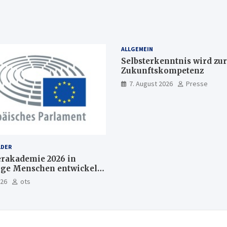
ALLGEMEIN
Selbsterkenntnis wird zur
Zukunftskompetenz
7. August 2026
Presse
LDER
akademie 2026 in
nge Menschen entwickeln
Europas Zukunft
026
ots