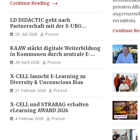
Kommunikati
Continue Reading
privaten All
angrenzend
LD DIDACTIC geht nach
vermitteln.
Partnerschaft mit der S-UBG
Continue R
vollständig in Unternehmerhand
16. Juli 2026
Presse
KAAW stärkt digitale Weiterbildung
in Kommunen durch zentrale E-
Learning Plattform von X-CELL
29. April 2026
Presse
X-CELL launcht E-Learning zu
Diversity & Unconscious Bias
27. Februar 2026
Presse
X-CELL und STRABAG erhalten
eLearning AWARD 2026
4. Februar 2026
Presse