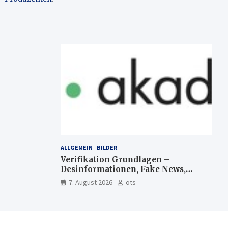
ALLGEMEIN
BILDER
Verifikation Grundlagen –
Desinformationen, Fake News,
manipulierte Inhalte | dpa-
7. August 2026
ots
Akademie