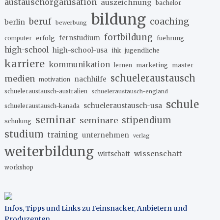
austauschorganisation
auszeichnung
bachelor
bildung
beruf
coaching
berlin
bewerbung
fortbildung
erfolg
fernstudium
fuehrung
computer
high-school
high-school-usa
ihk
jugendliche
karriere
kommunikation
marketing
master
lernen
schueleraustausch
medien
nachhilfe
motivation
schueleraustausch-australien
schueleraustausch-england
schule
schueleraustausch-usa
schueleraustausch-kanada
seminar
stipendium
seminare
schulung
studium
training
unternehmen
verlag
weiterbildung
wissenschaft
wirtschaft
workshop
Infos, Tipps und Links zu Feinsnacker, Anbietern und
Produzenten
.