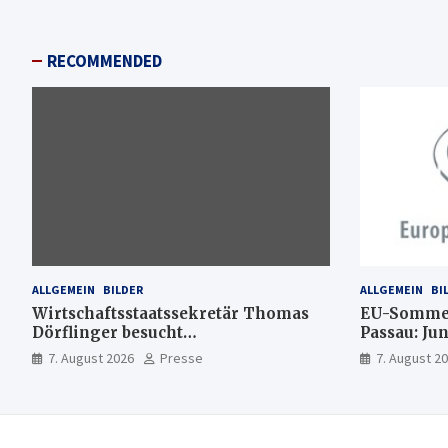
RECOMMENDED
ALLGEMEIN
BILDER
ALLGEMEIN
BI
Wirtschaftsstaatssekretär Thomas
EU-Sommer
Dörflinger besucht
Passau: Ju
Handwerksbetrieb im
Ideen für 
7. August 2026
Presse
7. August 2
Kammerbezirk Freiburg