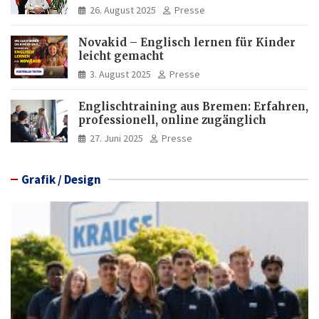
Deutschkenntnisse von Frauen
26. August 2025
Presse
Novakid – Englisch lernen für Kinder
leicht gemacht
3. August 2025
Presse
Englischtraining aus Bremen: Erfahren,
professionell, online zugänglich
27. Juni 2025
Presse
Grafik / Design