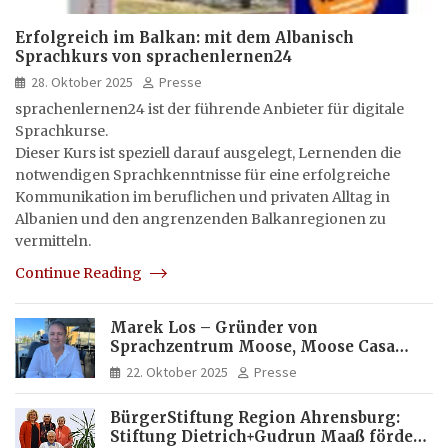
Erfolgreich im Balkan: mit dem Albanisch
Sprachkurs von sprachenlernen24
28. Oktober 2025
Presse
sprachenlernen24 ist der führende Anbieter für digitale
Sprachkurse.
Dieser Kurs ist speziell darauf ausgelegt, Lernenden die
notwendigen Sprachkenntnisse für eine erfolgreiche
Kommunikation im beruflichen und privaten Alltag in
Albanien und den angrenzenden Balkanregionen zu
vermitteln.
Continue Reading
Marek Los – Gründer von
Sprachzentrum Moose, Moose Casa
Italia und Apartamento Brasil |
22. Oktober 2025
Presse
Internationaler Experte für Bildung
und Investitionen in Brasilien
BürgerStiftung Region Ahrensburg:
Stiftung Dietrich+Gudrun Maaß fördert