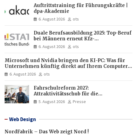
Auftrittstraining für Führungskräfte |
dpa-Akademie
6. August 2026
ots
Duale Berufsausbildung 2025: Top-Beruf
bei Männern erneut Kfz-
Mechatroniker, bei Frauen
6. August 2026
ots
medizinische Fachangestellte
Microsoft und Nvidia bringen den KI-PC: Was für
Unternehmen künftig direkt auf Ihrem Computer
läuft und was weiter in der Cloud bleibt
6. August 2026
ots
Fahrschulreform 2027:
Attraktivitätsschub für die
Fahrlehrerausbildung
5. August 2026
Presse
Web Design
NordFabrik – Das Web zeigt Nord !