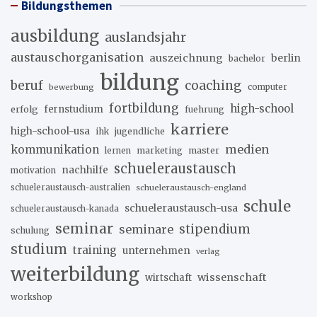
Bildungsthemen
ausbildung
auslandsjahr
austauschorganisation
auszeichnung
berlin
bachelor
bildung
beruf
coaching
bewerbung
computer
fortbildung
high-school
erfolg
fernstudium
fuehrung
karriere
high-school-usa
ihk
jugendliche
medien
kommunikation
marketing
master
lernen
schueleraustausch
nachhilfe
motivation
schueleraustausch-australien
schueleraustausch-england
schule
schueleraustausch-usa
schueleraustausch-kanada
seminar
stipendium
seminare
schulung
studium
training
unternehmen
verlag
weiterbildung
wissenschaft
wirtschaft
workshop