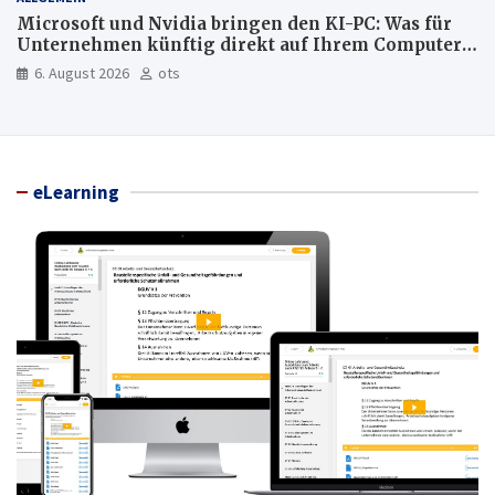
Microsoft und Nvidia bringen den KI-PC: Was für
Unternehmen künftig direkt auf Ihrem Computer
läuft und was weiter in der Cloud bleibt
6. August 2026
ots
eLearning