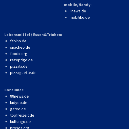
mobile/Handy:
iinews.de
mobiliko.de
Lebensmittel / Essen&Trinken:
fabino.de
snackeo.de
foodir.org
rezeptigo.de
pizzala.de
pizzaguette.de
Consumer:
88news.de
kidyoo.de
gateo.de
topfreizeit.de
kulturigo.de
prosos.org