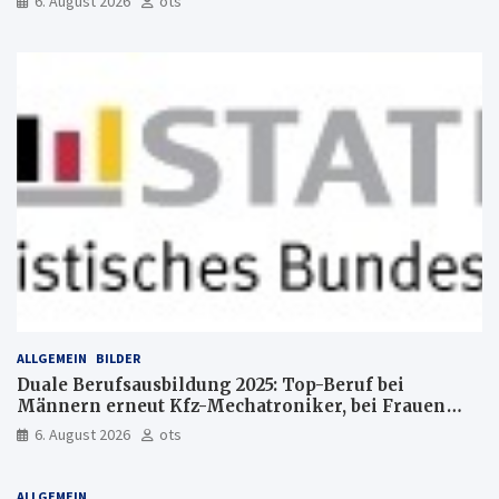
6. August 2026
ots
ALLGEMEIN
BILDER
Duale Berufsausbildung 2025: Top-Beruf bei
Männern erneut Kfz-Mechatroniker, bei Frauen
medizinische Fachangestellte
6. August 2026
ots
ALLGEMEIN