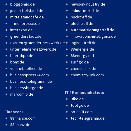
bloggomio.de
news-in-industry.de
join-mittelstand.de
industrietreff.de
mittelstandcafe.de
packtreff.de
firmenpresse.de
blechtreff.de
interexpo.de
automatisierungstreff.de
gruenderstadt.de
innovations-intelligenz.de
existenzgruender-netzwerk.de
logistiktreff.de
unternehmer-netzwerk.de
88energie.de
buerotipp.de
88energy.net
bonx.de
surfigo.de
vertriebsoffice.de
chemie-link.de
businesspress24.com
chemistry-link.com
business-telegramm.de
businessburger.de
IT / Kommunikation:
marcomio.de
itiko.de
tooligo.de
Finanzen:
so-co-it.com
88finance.com
tech-telegramm.de
88finanz.de