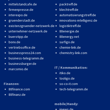
mittelstandcafe.de
packtreff.de
firmenpresse.de
blechtreff.de
interexpo.de
automatisierungstreff.de
gruenderstadt.de
innovations-intelligenz.de
existenzgruender-netzwerk.de
logistiktreff.de
unternehmer-netzwerk.de
88energie.de
buerotipp.de
88energy.net
bonx.de
surfigo.de
vertriebsoffice.de
chemie-link.de
businesspress24.com
chemistry-link.com
business-telegramm.de
businessburger.de
IT / Kommunikation:
marcomio.de
itiko.de
tooligo.de
Finanzen:
so-co-it.com
88finance.com
tech-telegramm.de
88finanz.de
mobile/Handy:
iinews.de