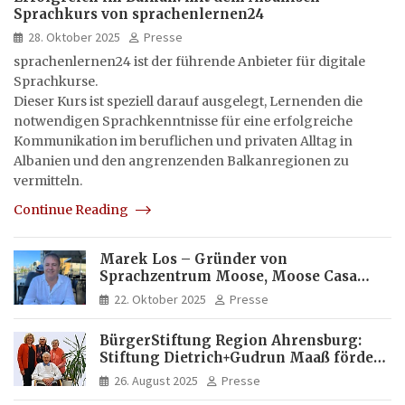
Sprachkurs von sprachenlernen24
28. Oktober 2025
Presse
sprachenlernen24 ist der führende Anbieter für digitale
Sprachkurse.
Dieser Kurs ist speziell darauf ausgelegt, Lernenden die
notwendigen Sprachkenntnisse für eine erfolgreiche
Kommunikation im beruflichen und privaten Alltag in
Albanien und den angrenzenden Balkanregionen zu
vermitteln.
Continue Reading
Marek Los – Gründer von
Sprachzentrum Moose, Moose Casa
Italia und Apartamento Brasil |
22. Oktober 2025
Presse
Internationaler Experte für Bildung
und Investitionen in Brasilien
BürgerStiftung Region Ahrensburg:
Stiftung Dietrich+Gudrun Maaß fördert
Deutschkenntnisse von Frauen
26. August 2025
Presse