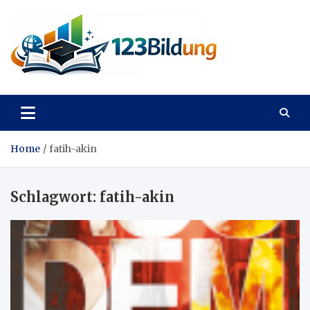
Skip
to
content
123Bildung
News und Infos aus dem Bildungswesen
Home
fatih-akin
Schlagwort:
fatih-akin