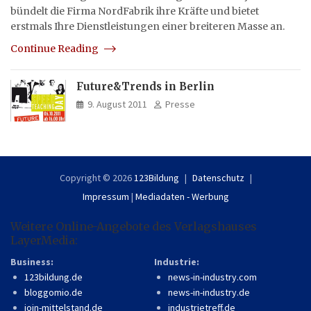
bündelt die Firma NordFabrik ihre Kräfte und bietet
erstmals Ihre Dienstleistungen einer breiteren Masse an.
Continue Reading
Future&Trends in Berlin
9. August 2011
Presse
Copyright © 2026
123Bildung
Datenschutz
Impressum
|
Mediadaten - Werbung
Weitere Online-Angebote des Verlagshauses
LayerMedia:
Business:
Industrie:
123bildung.de
news-in-industry.com
bloggomio.de
news-in-industry.de
join-mittelstand.de
industrietreff.de