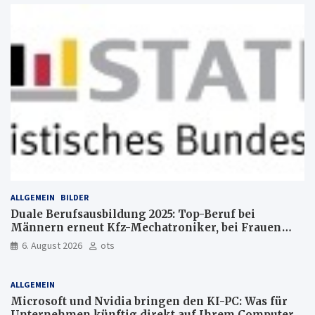
ALLGEMEIN
BILDER
Duale Berufsausbildung 2025: Top-Beruf bei
Männern erneut Kfz-Mechatroniker, bei Frauen
medizinische Fachangestellte
6. August 2026
ots
ALLGEMEIN
Microsoft und Nvidia bringen den KI-PC: Was für
Unternehmen künftig direkt auf Ihrem Computer