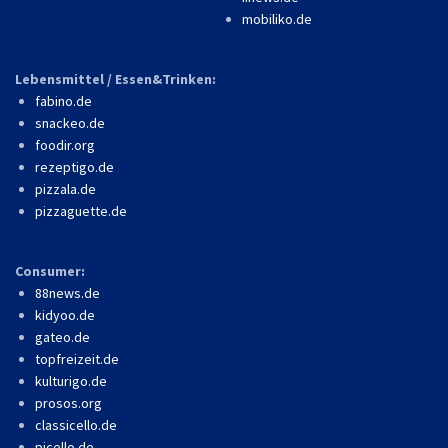
mobiliko.de
Lebensmittel / Essen&Trinken:
fabino.de
snackeo.de
foodir.org
rezeptigo.de
pizzala.de
pizzaguette.de
Consumer:
88news.de
kidyoo.de
gateo.de
topfreizeit.de
kulturigo.de
prosos.org
classicello.de
picello.de