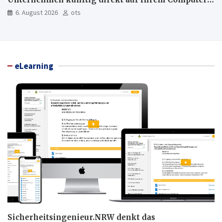
läuft und was weiter in der Cloud bleibt
6. August 2026
ots
eLearning
Sicherheitsingenieur.NRW denkt das