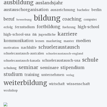
ausbildung
auslandsjahr
austauschorganisation
auszeichnung
berlin
bachelor
bildung
beruf
coaching
bewerbung
computer
fortbildung
high-school
erfolg
fernstudium
fuehrung
karriere
high-school-usa
ihk
jugendliche
medien
kommunikation
marketing
master
lernen
schueleraustausch
nachhilfe
motivation
schueleraustausch-australien
schueleraustausch-england
schule
schueleraustausch-usa
schueleraustausch-kanada
seminar
stipendium
seminare
schulung
studium
training
unternehmen
verlag
weiterbildung
wissenschaft
wirtschaft
workshop