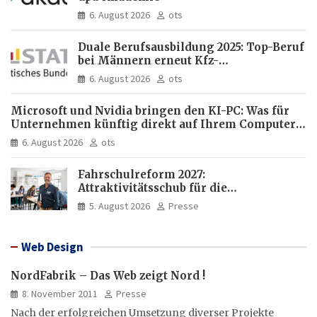
6. August 2026
ots
Duale Berufsausbildung 2025: Top-Beruf
bei Männern erneut Kfz-
Mechatroniker, bei Frauen
6. August 2026
ots
medizinische Fachangestellte
Microsoft und Nvidia bringen den KI-PC: Was für
Unternehmen künftig direkt auf Ihrem Computer
läuft und was weiter in der Cloud bleibt
6. August 2026
ots
Fahrschulreform 2027:
Attraktivitätsschub für die
Fahrlehrerausbildung
5. August 2026
Presse
Web Design
NordFabrik – Das Web zeigt Nord !
8. November 2011
Presse
Nach der erfolgreichen Umsetzung diverser Projekte