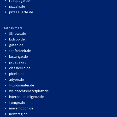
rezeptigo.de
pizzala.de
pizzaguette.de
Consumer:
88news.de
kidyoo.de
gateo.de
topfreizeit.de
kulturigo.de
prosos.org
classicello.de
picello.de
adyoo.de
fitundmunter.de
weihnachtsmarktplatz.de
internet-intelligenz.de
fynngo.de
maxemotion.de
newstag.de