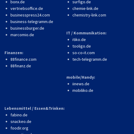
bonx.de
surfigo.de
vertriebsoffice.de
chemie-link.de
businesspress24.com
chemistry-link.com
business-telegramm.de
businessburger.de
IT / Kommunikation:
marcomio.de
itiko.de
tooligo.de
Finanzen:
so-co-it.com
88finance.com
tech-telegramm.de
88finanz.de
mobile/Handy:
iinews.de
mobiliko.de
Lebensmittel / Essen&Trinken:
fabino.de
snackeo.de
foodir.org