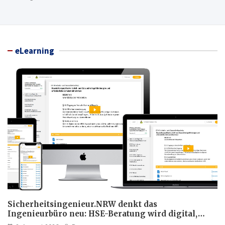
eLearning
Sicherheitsingenieur.NRW denkt das
Ingenieurbüro neu: HSE-Beratung wird digital,
hybrid und multimedial