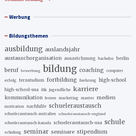
Werbung
Bildungsthemen
ausbildung
auslandsjahr
austauschorganisation
auszeichnung
berlin
bachelor
bildung
beruf
coaching
bewerbung
computer
fortbildung
high-school
erfolg
fernstudium
fuehrung
karriere
high-school-usa
ihk
jugendliche
medien
kommunikation
marketing
master
lernen
schueleraustausch
nachhilfe
motivation
schueleraustausch-australien
schueleraustausch-england
schule
schueleraustausch-usa
schueleraustausch-kanada
seminar
stipendium
seminare
schulung