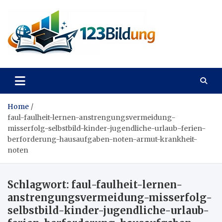
Skip
to
content
123Bildung
News und Infos aus dem Bildungswesen
Home
faul-faulheit-lernen-anstrengungsvermeidung-
misserfolg-selbstbild-kinder-jugendliche-urlaub-ferien-
berforderung-hausaufgaben-noten-armut-krankheit-
noten
Schlagwort:
faul-faulheit-lernen-
anstrengungsvermeidung-misserfolg-
selbstbild-kinder-jugendliche-urlaub-