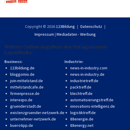
Copyright © 2026
123Bildung
Datenschutz
Impressum
|
Mediadaten - Werbung
Weitere Online-Angebote des Verlagshauses
LayerMedia:
Business:
Industrie:
123bildung.de
news-in-industry.com
bloggomio.de
news-in-industry.de
join-mittelstand.de
industrietreff.de
mittelstandcafe.de
packtreff.de
firmenpresse.de
blechtreff.de
interexpo.de
automatisierungstreff.de
gruenderstadt.de
innovations-intelligenz.de
existenzgruender-netzwerk.de
logistiktreff.de
unternehmer-netzwerk.de
88energie.de
buerotipp.de
88energy.net