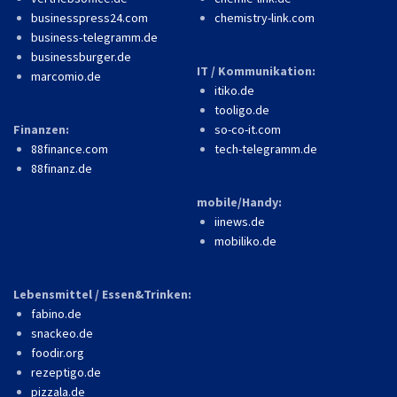
businesspress24.com
chemistry-link.com
business-telegramm.de
businessburger.de
IT / Kommunikation:
marcomio.de
itiko.de
tooligo.de
Finanzen:
so-co-it.com
88finance.com
tech-telegramm.de
88finanz.de
mobile/Handy:
iinews.de
mobiliko.de
Lebensmittel / Essen&Trinken:
fabino.de
snackeo.de
foodir.org
rezeptigo.de
pizzala.de