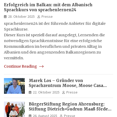
Erfolgreich im Balkan: mit dem Albanisch
Sprachkurs von sprachenlernen24
28. Oktober 2025
Presse
sprachenlernen24 ist der führende Anbieter für digitale
Sprachkurse.
Dieser Kurs ist speziell darauf ausgelegt, Lernenden die
notwendigen Sprachkenntnisse für eine erfolgreiche
Kommunikation im beruflichen und privaten Alltag in
Albanien und den angrenzenden Balkanregionen zu
vermitteln.
Continue Reading
Marek Los – Gründer von
Sprachzentrum Moose, Moose Casa
Italia und Apartamento Brasil |
22. Oktober 2025
Presse
Internationaler Experte für Bildung
und Investitionen in Brasilien
BürgerStiftung Region Ahrensburg:
Stiftung Dietrich+Gudrun Maaß fördert
Deutschkenntnisse von Frauen
26. August 2025
Presse