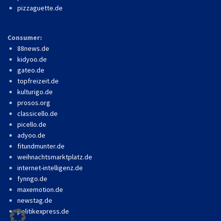
pizzaguette.de
Consumer:
88news.de
kidyoo.de
gateo.de
topfreizeit.de
kulturigo.de
prosos.org
classicello.de
picello.de
adyoo.de
fitundmunter.de
weihnachtsmarktplatz.de
internet-intelligenz.de
fynngo.de
maxemotion.de
newstag.de
politikexpress.de