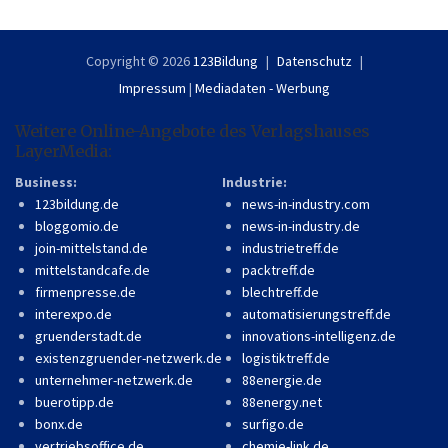
Copyright © 2026
123Bildung
Datenschutz
Impressum
|
Mediadaten - Werbung
Weitere Online-Angebote des Verlagshauses
LayerMedia:
Business:
Industrie:
123bildung.de
news-in-industry.com
bloggomio.de
news-in-industry.de
join-mittelstand.de
industrietreff.de
mittelstandcafe.de
packtreff.de
firmenpresse.de
blechtreff.de
interexpo.de
automatisierungstreff.de
gruenderstadt.de
innovations-intelligenz.de
existenzgruender-netzwerk.de
logistiktreff.de
unternehmer-netzwerk.de
88energie.de
buerotipp.de
88energy.net
bonx.de
surfigo.de
vertriebsoffice.de
chemie-link.de