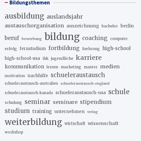
Bildungsthemen
ausbildung
auslandsjahr
austauschorganisation
auszeichnung
berlin
bachelor
bildung
beruf
coaching
bewerbung
computer
fortbildung
high-school
erfolg
fernstudium
fuehrung
karriere
high-school-usa
ihk
jugendliche
medien
kommunikation
marketing
master
lernen
schueleraustausch
nachhilfe
motivation
schueleraustausch-australien
schueleraustausch-england
schule
schueleraustausch-usa
schueleraustausch-kanada
seminar
stipendium
seminare
schulung
studium
training
unternehmen
verlag
weiterbildung
wissenschaft
wirtschaft
workshop