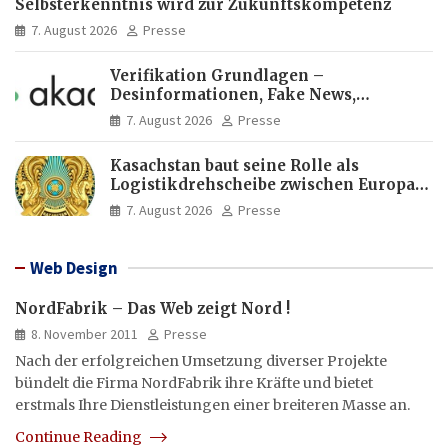
Selbsterkenntnis wird zur Zukunftskompetenz
7. August 2026
Presse
Verifikation Grundlagen –
Desinformationen, Fake News,
manipulierte Inhalte | dpa-Akademie
7. August 2026
Presse
Kasachstan baut seine Rolle als
Logistikdrehscheibe zwischen Europa
und Asien aus
7. August 2026
Presse
Web Design
NordFabrik – Das Web zeigt Nord !
8. November 2011
Presse
Nach der erfolgreichen Umsetzung diverser Projekte
bündelt die Firma NordFabrik ihre Kräfte und bietet
erstmals Ihre Dienstleistungen einer breiteren Masse an.
Continue Reading