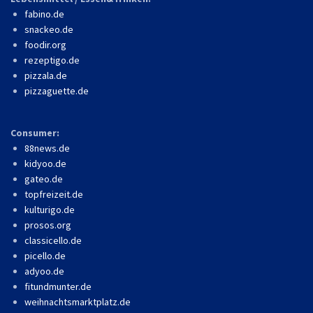
fabino.de
snackeo.de
foodir.org
rezeptigo.de
pizzala.de
pizzaguette.de
Consumer:
88news.de
kidyoo.de
gateo.de
topfreizeit.de
kulturigo.de
prosos.org
classicello.de
picello.de
adyoo.de
fitundmunter.de
weihnachtsmarktplatz.de