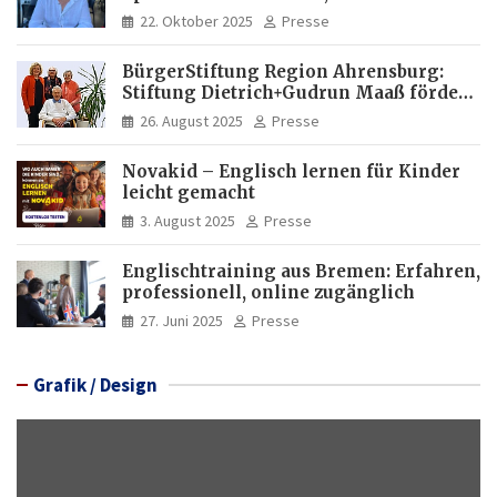
Italia und Apartamento Brasil |
22. Oktober 2025
Presse
Internationaler Experte für Bildung
und Investitionen in Brasilien
BürgerStiftung Region Ahrensburg:
Stiftung Dietrich+Gudrun Maaß fördert
Deutschkenntnisse von Frauen
26. August 2025
Presse
Novakid – Englisch lernen für Kinder
leicht gemacht
3. August 2025
Presse
Englischtraining aus Bremen: Erfahren,
professionell, online zugänglich
27. Juni 2025
Presse
Grafik / Design