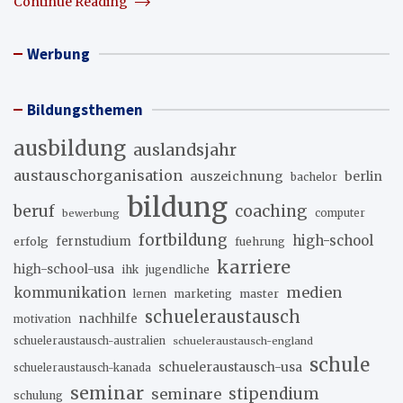
Continue Reading
Werbung
Bildungsthemen
ausbildung
auslandsjahr
austauschorganisation
auszeichnung
berlin
bachelor
bildung
beruf
coaching
bewerbung
computer
fortbildung
high-school
erfolg
fernstudium
fuehrung
karriere
high-school-usa
ihk
jugendliche
medien
kommunikation
marketing
master
lernen
schueleraustausch
nachhilfe
motivation
schueleraustausch-australien
schueleraustausch-england
schule
schueleraustausch-usa
schueleraustausch-kanada
seminar
stipendium
seminare
schulung