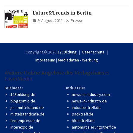
Future&Trends in Berlin
9. August 2011
Presse
Copyright © 2026
123Bildung
Datenschutz
Impressum
|
Mediadaten - Werbung
Weitere Online-Angebote des Verlagshauses
LayerMedia:
Business:
Industrie:
123bildung.de
news-in-industry.com
bloggomio.de
news-in-industry.de
join-mittelstand.de
industrietreff.de
mittelstandcafe.de
packtreff.de
firmenpresse.de
blechtreff.de
interexpo.de
automatisierungstreff.de