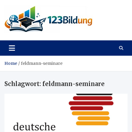
Skip
to
content
123Bildung
News und Infos aus dem Bildungswesen
Home
feldmann-seminare
Schlagwort:
feldmann-seminare