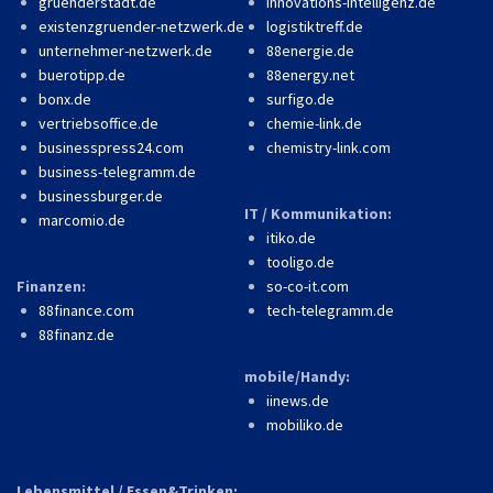
gruenderstadt.de
innovations-intelligenz.de
existenzgruender-netzwerk.de
logistiktreff.de
unternehmer-netzwerk.de
88energie.de
buerotipp.de
88energy.net
bonx.de
surfigo.de
vertriebsoffice.de
chemie-link.de
businesspress24.com
chemistry-link.com
business-telegramm.de
businessburger.de
IT / Kommunikation:
marcomio.de
itiko.de
tooligo.de
Finanzen:
so-co-it.com
88finance.com
tech-telegramm.de
88finanz.de
mobile/Handy:
iinews.de
mobiliko.de
Lebensmittel / Essen&Trinken: