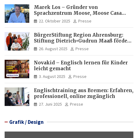
Marek Los – Gründer von
Sprachzentrum Moose, Moose Casa
Italia und Apartamento Brasil |
22. Oktober 2025
Presse
Internationaler Experte für Bildung
und Investitionen in Brasilien
BürgerStiftung Region Ahrensburg:
Stiftung Dietrich+Gudrun Maaß fördert
Deutschkenntnisse von Frauen
26. August 2025
Presse
Novakid – Englisch lernen für Kinder
leicht gemacht
3. August 2025
Presse
Englischtraining aus Bremen: Erfahren,
professionell, online zugänglich
27. Juni 2025
Presse
Grafik / Design