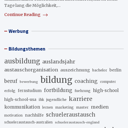
Tage lang die Möglichkeit,…
Continue Reading
Werbung
Bildungsthemen
ausbildung
auslandsjahr
austauschorganisation
auszeichnung
berlin
bachelor
bildung
beruf
coaching
bewerbung
computer
fortbildung
high-school
erfolg
fernstudium
fuehrung
karriere
high-school-usa
ihk
jugendliche
medien
kommunikation
marketing
master
lernen
schueleraustausch
nachhilfe
motivation
schueleraustausch-australien
schueleraustausch-england