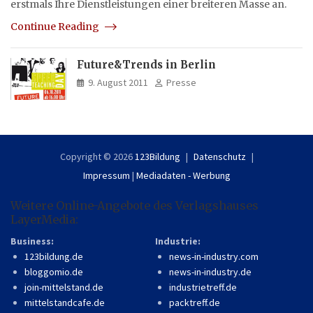
erstmals Ihre Dienstleistungen einer breiteren Masse an.
Continue Reading
Future&Trends in Berlin
9. August 2011
Presse
Copyright © 2026
123Bildung
Datenschutz
Impressum
|
Mediadaten - Werbung
Weitere Online-Angebote des Verlagshauses
LayerMedia:
Business:
Industrie:
123bildung.de
news-in-industry.com
bloggomio.de
news-in-industry.de
join-mittelstand.de
industrietreff.de
mittelstandcafe.de
packtreff.de