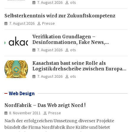
Europas Zukunft
7. August 2026
ots
Selbsterkenntnis wird zur Zukunftskompetenz
7. August 2026
Presse
Verifikation Grundlagen –
Desinformationen, Fake News,
manipulierte Inhalte | dpa-Akademie
7. August 2026
ots
Kasachstan baut seine Rolle als
Logistikdrehscheibe zwischen Europa
und Asien aus
7. August 2026
ots
Web Design
NordFabrik – Das Web zeigt Nord !
8. November 2011
Presse
Nach der erfolgreichen Umsetzung diverser Projekte
bündelt die Firma NordFabrik ihre Kräfte und bietet