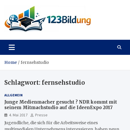
Skip
to
content
123Bildung
News und Infos aus dem Bildungswesen
Home
fernsehstudio
Schlagwort:
fernsehstudio
ALLGEMEIN
Junge Medienmacher gesucht ? NDR kommt mit
seinem Mitmachstudio auf die IdeenExpo 2017
4. Mai 2017
Presse
Jugendliche, die sich für die Arbeitsweise eines
multimedialen Unternehmens interessieren, haben neun