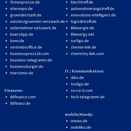
firmenpresse.de
blechtreff.de
interexpo.de
automatisierungstreff.de
gruenderstadt.de
innovations-intelligenz.de
existenzgruender-netzwerk.de
logistiktreff.de
unternehmer-netzwerk.de
88energie.de
buerotipp.de
88energy.net
bonx.de
surfigo.de
vertriebsoffice.de
chemie-link.de
businesspress24.com
chemistry-link.com
business-telegramm.de
businessburger.de
IT / Kommunikation:
marcomio.de
itiko.de
tooligo.de
Finanzen:
so-co-it.com
88finance.com
tech-telegramm.de
88finanz.de
mobile/Handy:
iinews.de
mobiliko.de