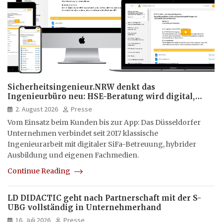
Sicherheitsingenieur.NRW denkt das
Ingenieurbüro neu: HSE-Beratung wird digital,
hybrid und multimedial
2. August 2026
Presse
Vom Einsatz beim Kunden bis zur App: Das Düsseldorfer
Unternehmen verbindet seit 2017 klassische
Ingenieurarbeit mit digitaler SiFa-Betreuung, hybrider
Ausbildung und eigenen Fachmedien.
Continue Reading
LD DIDACTIC geht nach Partnerschaft mit der S-
UBG vollständig in Unternehmerhand
16. Juli 2026
Presse