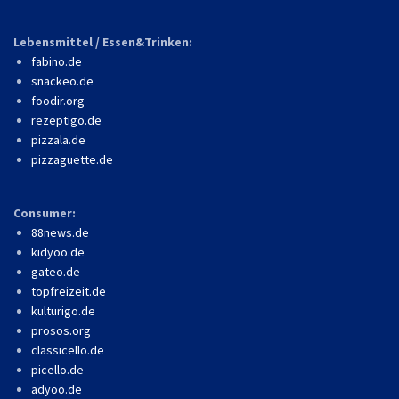
Lebensmittel / Essen&Trinken:
fabino.de
snackeo.de
foodir.org
rezeptigo.de
pizzala.de
pizzaguette.de
Consumer:
88news.de
kidyoo.de
gateo.de
topfreizeit.de
kulturigo.de
prosos.org
classicello.de
picello.de
adyoo.de