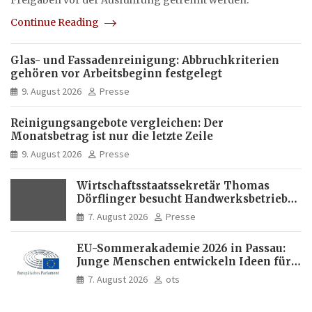
Freigaben vor der Ausführung getrennt werden.
Continue Reading
Glas- und Fassadenreinigung: Abbruchkriterien
gehören vor Arbeitsbeginn festgelegt
9. August 2026
Presse
Reinigungsangebote vergleichen: Der
Monatsbetrag ist nur die letzte Zeile
9. August 2026
Presse
Wirtschaftsstaatssekretär Thomas
Dörflinger besucht Handwerksbetrieb
im Kammerbezirk Freiburg
7. August 2026
Presse
EU-Sommerakademie 2026 in Passau:
Junge Menschen entwickeln Ideen für
Europas Zukunft
7. August 2026
ots