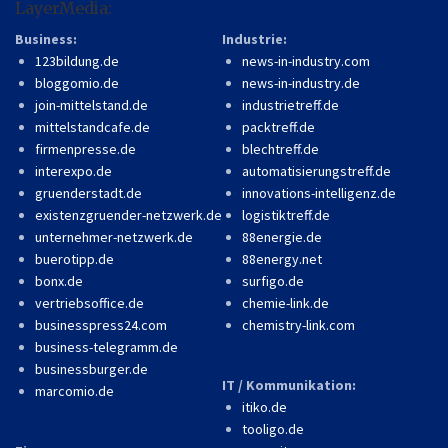
LayerMedia:
Business:
Industrie:
123bildung.de
news-in-industry.com
bloggomio.de
news-in-industry.de
join-mittelstand.de
industrietreff.de
mittelstandcafe.de
packtreff.de
firmenpresse.de
blechtreff.de
interexpo.de
automatisierungstreff.de
gruenderstadt.de
innovations-intelligenz.de
existenzgruender-netzwerk.de
logistiktreff.de
unternehmer-netzwerk.de
88energie.de
buerotipp.de
88energy.net
bonx.de
surfigo.de
vertriebsoffice.de
chemie-link.de
businesspress24.com
chemistry-link.com
business-telegramm.de
businessburger.de
IT / Kommunikation:
marcomio.de
itiko.de
tooligo.de