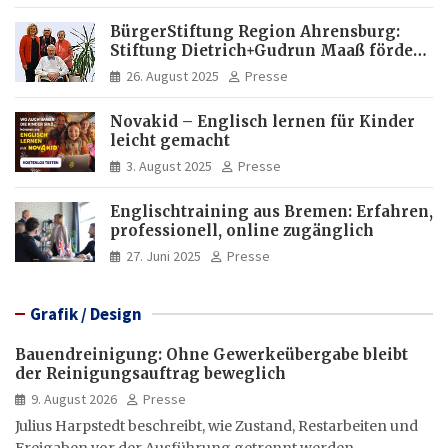
und Investitionen in Brasilien
BürgerStiftung Region Ahrensburg:
Stiftung Dietrich+Gudrun Maaß fördert
Deutschkenntnisse von Frauen
26. August 2025
Presse
Novakid – Englisch lernen für Kinder
leicht gemacht
3. August 2025
Presse
Englischtraining aus Bremen: Erfahren,
professionell, online zugänglich
27. Juni 2025
Presse
Grafik / Design
Bauendreinigung: Ohne Gewerkeübergabe bleibt
der Reinigungsauftrag beweglich
9. August 2026
Presse
Julius Harpstedt beschreibt, wie Zustand, Restarbeiten und