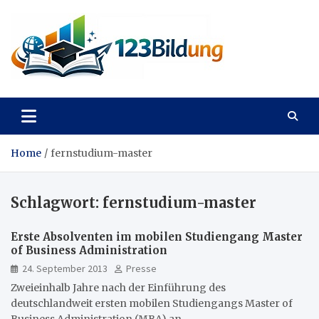
Skip
to
content
123Bildung
News und Infos aus dem Bildungswesen
Home
fernstudium-master
Schlagwort:
fernstudium-master
Erste Absolventen im mobilen Studiengang Master
of Business Administration
24. September 2013
Presse
Zweieinhalb Jahre nach der Einführung des
deutschlandweit ersten mobilen Studiengangs Master of