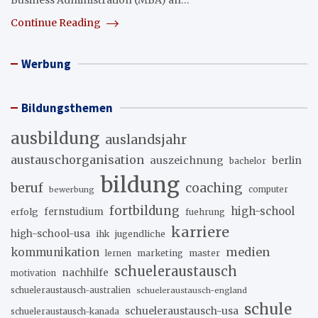
Business Administration (MBA) an…
Continue Reading
Werbung
Bildungsthemen
ausbildung
auslandsjahr
austauschorganisation
auszeichnung
berlin
bachelor
bildung
beruf
coaching
bewerbung
computer
fortbildung
high-school
erfolg
fernstudium
fuehrung
karriere
high-school-usa
ihk
jugendliche
medien
kommunikation
marketing
master
lernen
schueleraustausch
nachhilfe
motivation
schueleraustausch-australien
schueleraustausch-england
schule
schueleraustausch-usa
schueleraustausch-kanada