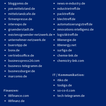
bloggomio.de
news-in-industry.de
join-mittelstand.de
industrietreff.de
mittelstandcafe.de
packtreff.de
firmenpresse.de
blechtreff.de
interexpo.de
automatisierungstreff.de
gruenderstadt.de
innovations-intelligenz.de
existenzgruender-netzwerk.de
logistiktreff.de
unternehmer-netzwerk.de
88energie.de
buerotipp.de
88energy.net
bonx.de
surfigo.de
vertriebsoffice.de
chemie-link.de
businesspress24.com
chemistry-link.com
business-telegramm.de
businessburger.de
IT / Kommunikation:
marcomio.de
itiko.de
tooligo.de
Finanzen:
so-co-it.com
88finance.com
tech-telegramm.de
88finanz.de