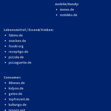
mobile/Handy:
iinews.de
mobiliko.de
Lebensmittel / Essen&Trinken:
fabino.de
snackeo.de
foodir.org
rezeptigo.de
pizzala.de
pizzaguette.de
Consumer:
88news.de
kidyoo.de
gateo.de
topfreizeit.de
kulturigo.de
prosos.org