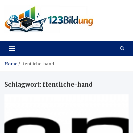
Skip
to
content
123Bildung
News und Infos aus dem Bildungswesen
Home
ffentliche-hand
Schlagwort:
ffentliche-hand