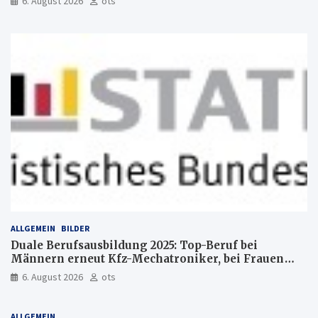
6. August 2026
ots
ALLGEMEIN
BILDER
Duale Berufsausbildung 2025: Top-Beruf bei
Männern erneut Kfz-Mechatroniker, bei Frauen
medizinische Fachangestellte
6. August 2026
ots
ALLGEMEIN