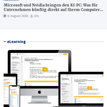
Microsoft und Nvidia bringen den KI-PC: Was für
Unternehmen künftig direkt auf Ihrem Computer
läuft und was weiter in der Cloud bleibt
6. August 2026
ots
eLearning