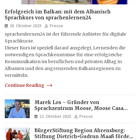
Erfolgreich im Balkan: mit dem Albanisch
Sprachkurs von sprachenlernen24
28. Oktober 2025
Presse
sprachenlernen24 ist der führende Anbieter für digitale
Sprachkurse.
Dieser Kurs ist speziell darauf ausgelegt, Lernenden die
notwendigen Sprachkenntnisse für eine erfolgreiche
Kommunikation im beruflichen und privaten Alltag in
Albanien und den angrenzenden Balkanregionen zu
vermitteln.
Continue Reading
Marek Los – Gründer von
Sprachzentrum Moose, Moose Casa
Italia und Apartamento Brasil |
22. Oktober 2025
Presse
Internationaler Experte für Bildung
und Investitionen in Brasilien
BürgerStiftung Region Ahrensburg:
Stiftung Dietrich+Gudrun Maaß fördert