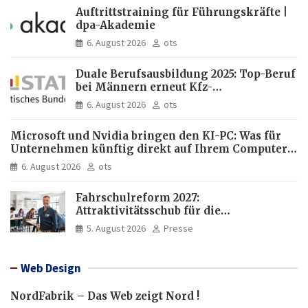
Auftrittstraining für Führungskräfte |
dpa-Akademie
6. August 2026
ots
Duale Berufsausbildung 2025: Top-Beruf
bei Männern erneut Kfz-
Mechatroniker, bei Frauen
6. August 2026
ots
medizinische Fachangestellte
Microsoft und Nvidia bringen den KI-PC: Was für
Unternehmen künftig direkt auf Ihrem Computer
läuft und was weiter in der Cloud bleibt
6. August 2026
ots
Fahrschulreform 2027:
Attraktivitätsschub für die
Fahrlehrerausbildung
5. August 2026
Presse
Web Design
NordFabrik – Das Web zeigt Nord !