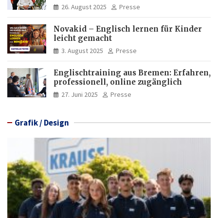
Deutschkenntnisse von Frauen
26. August 2025
Presse
Novakid – Englisch lernen für Kinder
leicht gemacht
3. August 2025
Presse
Englischtraining aus Bremen: Erfahren,
professionell, online zugänglich
27. Juni 2025
Presse
Grafik / Design