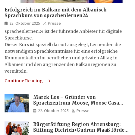
Erfolgreich im Balkan: mit dem Albanisch
Sprachkurs von sprachenlernen24
28. Oktober 2025
Presse
sprachenlernen24 ist der führende Anbieter für digitale
Sprachkurse.
Dieser Kurs ist speziell darauf ausgelegt, Lernenden die
notwendigen Sprachkenntnisse für eine erfolgreiche
Kommunikation im beruflichen und privaten Alltag in
Albanien und den angrenzenden Balkanregionen zu
vermitteln.
Continue Reading
Marek Los – Gründer von
Sprachzentrum Moose, Moose Casa
Italia und Apartamento Brasil |
22. Oktober 2025
Presse
Internationaler Experte für Bildung
und Investitionen in Brasilien
BürgerStiftung Region Ahrensburg:
Stiftung Dietrich+Gudrun Maaß fördert