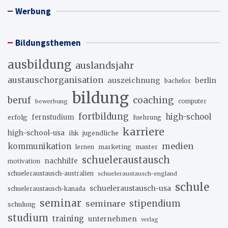
Werbung
Bildungsthemen
ausbildung
auslandsjahr
austauschorganisation
auszeichnung
berlin
bachelor
bildung
beruf
coaching
bewerbung
computer
fortbildung
high-school
erfolg
fernstudium
fuehrung
karriere
high-school-usa
ihk
jugendliche
medien
kommunikation
marketing
master
lernen
schueleraustausch
nachhilfe
motivation
schueleraustausch-australien
schueleraustausch-england
schule
schueleraustausch-usa
schueleraustausch-kanada
seminar
stipendium
seminare
schulung
studium
training
unternehmen
verlag