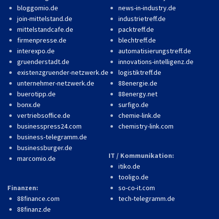
bloggomio.de
news-in-industry.de
join-mittelstand.de
industrietreff.de
mittelstandcafe.de
packtreff.de
firmenpresse.de
blechtreff.de
interexpo.de
automatisierungstreff.de
gruenderstadt.de
innovations-intelligenz.de
existenzgruender-netzwerk.de
logistiktreff.de
unternehmer-netzwerk.de
88energie.de
buerotipp.de
88energy.net
bonx.de
surfigo.de
vertriebsoffice.de
chemie-link.de
businesspress24.com
chemistry-link.com
business-telegramm.de
businessburger.de
IT / Kommunikation:
marcomio.de
itiko.de
tooligo.de
Finanzen:
so-co-it.com
88finance.com
tech-telegramm.de
88finanz.de