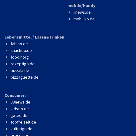
mobile/Handy:
iinews.de
mobiliko.de
Lebensmittel / Essen&Trinken:
fabino.de
snackeo.de
foodir.org
rezeptigo.de
pizzala.de
pizzaguette.de
Consumer:
88news.de
kidyoo.de
gateo.de
topfreizeit.de
kulturigo.de
prosos.org