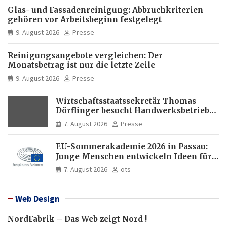
Glas- und Fassadenreinigung: Abbruchkriterien
gehören vor Arbeitsbeginn festgelegt
9. August 2026
Presse
Reinigungsangebote vergleichen: Der
Monatsbetrag ist nur die letzte Zeile
9. August 2026
Presse
Wirtschaftsstaatssekretär Thomas
Dörflinger besucht Handwerksbetrieb
im Kammerbezirk Freiburg
7. August 2026
Presse
EU-Sommerakademie 2026 in Passau:
Junge Menschen entwickeln Ideen für
Europas Zukunft
7. August 2026
ots
Web Design
NordFabrik – Das Web zeigt Nord !