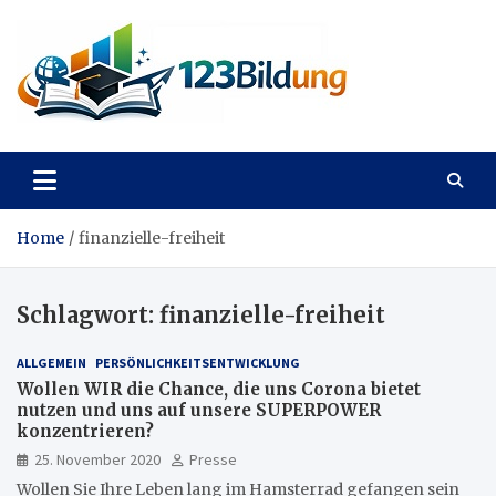
Skip
to
content
123Bildung
News und Infos aus dem Bildungswesen
Home
finanzielle-freiheit
Schlagwort:
finanzielle-freiheit
ALLGEMEIN
PERSÖNLICHKEITSENTWICKLUNG
Wollen WIR die Chance, die uns Corona bietet
nutzen und uns auf unsere SUPERPOWER
konzentrieren?
25. November 2020
Presse
Wollen Sie Ihre Leben lang im Hamsterrad gefangen sein