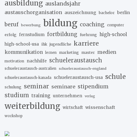
ausbildung
auslandsjahr
austauschorganisation
auszeichnung
berlin
bachelor
bildung
beruf
coaching
bewerbung
computer
fortbildung
high-school
erfolg
fernstudium
fuehrung
karriere
high-school-usa
ihk
jugendliche
medien
kommunikation
marketing
master
lernen
schueleraustausch
nachhilfe
motivation
schueleraustausch-australien
schueleraustausch-england
schule
schueleraustausch-usa
schueleraustausch-kanada
seminar
stipendium
seminare
schulung
studium
training
unternehmen
verlag
weiterbildung
wissenschaft
wirtschaft
workshop