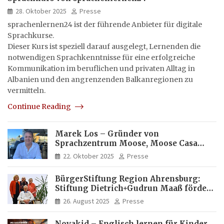
28. Oktober 2025
Presse
sprachenlernen24 ist der führende Anbieter für digitale
Sprachkurse.
Dieser Kurs ist speziell darauf ausgelegt, Lernenden die
notwendigen Sprachkenntnisse für eine erfolgreiche
Kommunikation im beruflichen und privaten Alltag in
Albanien und den angrenzenden Balkanregionen zu
vermitteln.
Continue Reading
Marek Los – Gründer von
Sprachzentrum Moose, Moose Casa
Italia und Apartamento Brasil |
22. Oktober 2025
Presse
Internationaler Experte für Bildung
und Investitionen in Brasilien
BürgerStiftung Region Ahrensburg:
Stiftung Dietrich+Gudrun Maaß fördert
Deutschkenntnisse von Frauen
26. August 2025
Presse
Novakid – Englisch lernen für Kinder