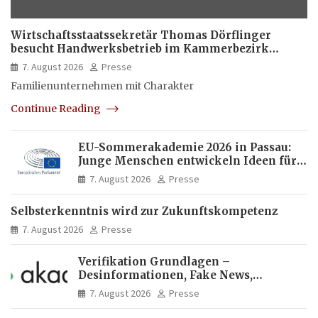
Wirtschaftsstaatssekretär Thomas Dörflinger
besucht Handwerksbetrieb im Kammerbezirk
Freiburg
7. August 2026
Presse
Familienunternehmen mit Charakter
Continue Reading
EU-Sommerakademie 2026 in Passau:
Junge Menschen entwickeln Ideen für
Europas Zukunft
7. August 2026
Presse
Selbsterkenntnis wird zur Zukunftskompetenz
7. August 2026
Presse
Verifikation Grundlagen –
Desinformationen, Fake News,
manipulierte Inhalte | dpa-Akademie
7. August 2026
Presse