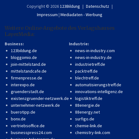
Copyright © 2026
123Bildung
Datenschutz
Impressum
|
Mediadaten - Werbung
Weitere Online-Angebote des Verlagshauses
LayerMedia:
Business:
Industrie:
123bildung.de
news-in-industry.com
bloggomio.de
news-in-industry.de
join-mittelstand.de
industrietreff.de
mittelstandcafe.de
packtreff.de
firmenpresse.de
blechtreff.de
interexpo.de
automatisierungstreff.de
gruenderstadt.de
innovations-intelligenz.de
existenzgruender-netzwerk.de
logistiktreff.de
unternehmer-netzwerk.de
88energie.de
buerotipp.de
88energy.net
bonx.de
surfigo.de
vertriebsoffice.de
chemie-link.de
businesspress24.com
chemistry-link.com