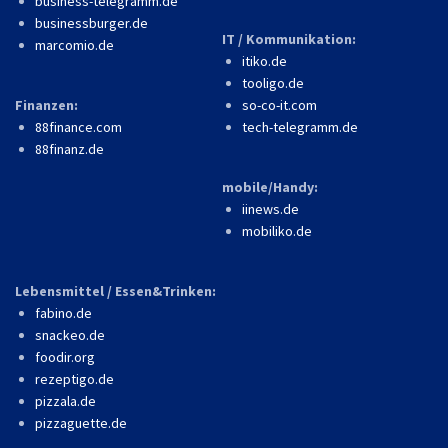
business-telegramm.de
businessburger.de
IT / Kommunikation:
marcomio.de
itiko.de
tooligo.de
Finanzen:
so-co-it.com
88finance.com
tech-telegramm.de
88finanz.de
mobile/Handy:
iinews.de
mobiliko.de
Lebensmittel / Essen&Trinken:
fabino.de
snackeo.de
foodir.org
rezeptigo.de
pizzala.de
pizzaguette.de