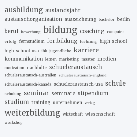
ausbildung
auslandsjahr
austauschorganisation
auszeichnung
berlin
bachelor
bildung
beruf
coaching
bewerbung
computer
fortbildung
high-school
erfolg
fernstudium
fuehrung
karriere
high-school-usa
ihk
jugendliche
medien
kommunikation
marketing
master
lernen
schueleraustausch
nachhilfe
motivation
schueleraustausch-australien
schueleraustausch-england
schule
schueleraustausch-usa
schueleraustausch-kanada
seminar
stipendium
seminare
schulung
studium
training
unternehmen
verlag
weiterbildung
wissenschaft
wirtschaft
workshop