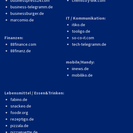
businesspress24.com
chemistry-link.com
business-telegramm.de
businessburger.de
IT / Kommunikation:
marcomio.de
itiko.de
tooligo.de
Finanzen:
so-co-it.com
88finance.com
tech-telegramm.de
88finanz.de
mobile/Handy:
iinews.de
mobiliko.de
Lebensmittel / Essen&Trinken:
fabino.de
snackeo.de
foodir.org
rezeptigo.de
pizzala.de
pizzaguette.de