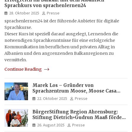
Sprachkurs von sprachenlernen24
28. Oktober 2025
Presse
sprachenlernen24 ist der führende Anbieter für digitale
Sprachkurse.
Dieser Kurs ist speziell darauf ausgelegt, Lernenden die
notwendigen Sprachkenntnisse für eine erfolgreiche
Kommunikation im beruflichen und privaten Alltag in
Albanien und den angrenzenden Balkanregionen zu
vermitteln.
Continue Reading
Marek Los – Gründer von
Sprachzentrum Moose, Moose Casa
Italia und Apartamento Brasil |
22. Oktober 2025
Presse
Internationaler Experte für Bildung
und Investitionen in Brasilien
BürgerStiftung Region Ahrensburg:
Stiftung Dietrich+Gudrun Maaß fördert
Deutschkenntnisse von Frauen
26. August 2025
Presse