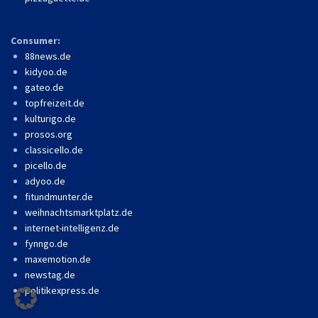
Consumer:
88news.de
kidyoo.de
gateo.de
topfreizeit.de
kulturigo.de
prosos.org
classicello.de
picello.de
adyoo.de
fitundmunter.de
weihnachtsmarktplatz.de
internet-intelligenz.de
fynngo.de
maxemotion.de
newstag.de
politikexpress.de