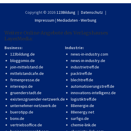
Copyright © 2026
123Bildung
Datenschutz
Impressum
|
Mediadaten - Werbung
Weitere Online-Angebote des Verlagshauses
LayerMedia:
Business:
Industrie:
123bildung.de
news-in-industry.com
bloggomio.de
news-in-industry.de
join-mittelstand.de
industrietreff.de
mittelstandcafe.de
packtreff.de
firmenpresse.de
blechtreff.de
interexpo.de
automatisierungstreff.de
gruenderstadt.de
innovations-intelligenz.de
existenzgruender-netzwerk.de
logistiktreff.de
unternehmer-netzwerk.de
88energie.de
buerotipp.de
88energy.net
bonx.de
surfigo.de
vertriebsoffice.de
chemie-link.de