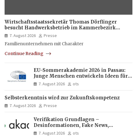
Wirtschaftsstaatssekretär Thomas Dörflinger
besucht Handwerksbetrieb im Kammerbezirk
Freiburg
7. August 2026
Presse
Familienunternehmen mit Charakter
Continue Reading
EU-Sommerakademie 2026 in Passau:
Junge Menschen entwickeln Ideen für
Europas Zukunft
7. August 2026
ots
Selbsterkenntnis wird zur Zukunftskompetenz
7. August 2026
Presse
Verifikation Grundlagen –
Desinformationen, Fake News,
manipulierte Inhalte | dpa-Akademie
7. August 2026
ots