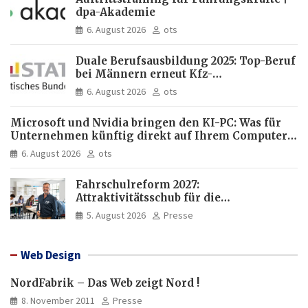
dpa-Akademie
6. August 2026
ots
Duale Berufsausbildung 2025: Top-Beruf
bei Männern erneut Kfz-
Mechatroniker, bei Frauen
6. August 2026
ots
medizinische Fachangestellte
Microsoft und Nvidia bringen den KI-PC: Was für
Unternehmen künftig direkt auf Ihrem Computer
läuft und was weiter in der Cloud bleibt
6. August 2026
ots
Fahrschulreform 2027:
Attraktivitätsschub für die
Fahrlehrerausbildung
5. August 2026
Presse
Web Design
NordFabrik – Das Web zeigt Nord !
8. November 2011
Presse