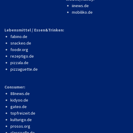
iinews.de
mobiliko.de
Lebensmittel / Essen&Trinken:
fabino.de
snackeo.de
foodir.org
rezeptigo.de
pizzala.de
pizzaguette.de
Consumer:
88news.de
kidyoo.de
gateo.de
topfreizeit.de
kulturigo.de
prosos.org
classicello.de