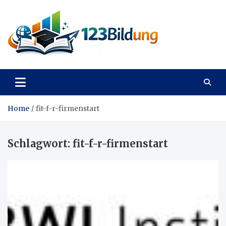
Skip
to
content
123Bildung
News und Infos aus dem Bildungswesen
Home
fit-f-r-firmenstart
Schlagwort:
fit-f-r-firmenstart