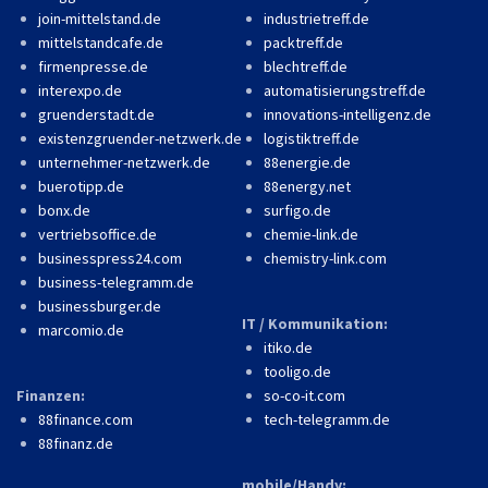
join-mittelstand.de
industrietreff.de
mittelstandcafe.de
packtreff.de
firmenpresse.de
blechtreff.de
interexpo.de
automatisierungstreff.de
gruenderstadt.de
innovations-intelligenz.de
existenzgruender-netzwerk.de
logistiktreff.de
unternehmer-netzwerk.de
88energie.de
buerotipp.de
88energy.net
bonx.de
surfigo.de
vertriebsoffice.de
chemie-link.de
businesspress24.com
chemistry-link.com
business-telegramm.de
businessburger.de
IT / Kommunikation:
marcomio.de
itiko.de
tooligo.de
Finanzen:
so-co-it.com
88finance.com
tech-telegramm.de
88finanz.de
mobile/Handy: