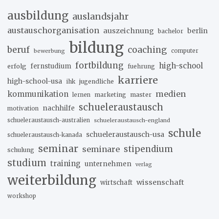
ausbildung
auslandsjahr
austauschorganisation
auszeichnung
berlin
bachelor
bildung
beruf
coaching
bewerbung
computer
fortbildung
high-school
erfolg
fernstudium
fuehrung
karriere
high-school-usa
ihk
jugendliche
medien
kommunikation
marketing
master
lernen
schueleraustausch
nachhilfe
motivation
schueleraustausch-australien
schueleraustausch-england
schule
schueleraustausch-usa
schueleraustausch-kanada
seminar
stipendium
seminare
schulung
studium
training
unternehmen
verlag
weiterbildung
wissenschaft
wirtschaft
workshop