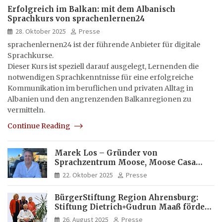
Erfolgreich im Balkan: mit dem Albanisch
Sprachkurs von sprachenlernen24
28. Oktober 2025
Presse
sprachenlernen24 ist der führende Anbieter für digitale
Sprachkurse.
Dieser Kurs ist speziell darauf ausgelegt, Lernenden die
notwendigen Sprachkenntnisse für eine erfolgreiche
Kommunikation im beruflichen und privaten Alltag in
Albanien und den angrenzenden Balkanregionen zu
vermitteln.
Continue Reading
Marek Los – Gründer von
Sprachzentrum Moose, Moose Casa
Italia und Apartamento Brasil |
22. Oktober 2025
Presse
Internationaler Experte für Bildung
und Investitionen in Brasilien
BürgerStiftung Region Ahrensburg:
Stiftung Dietrich+Gudrun Maaß fördert
Deutschkenntnisse von Frauen
26. August 2025
Presse