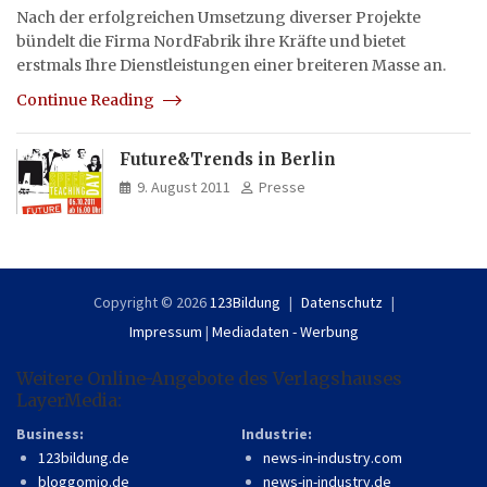
Nach der erfolgreichen Umsetzung diverser Projekte
bündelt die Firma NordFabrik ihre Kräfte und bietet
erstmals Ihre Dienstleistungen einer breiteren Masse an.
Continue Reading
Future&Trends in Berlin
9. August 2011
Presse
Copyright © 2026
123Bildung
Datenschutz
Impressum
|
Mediadaten - Werbung
Weitere Online-Angebote des Verlagshauses
LayerMedia:
Business:
Industrie:
123bildung.de
news-in-industry.com
bloggomio.de
news-in-industry.de