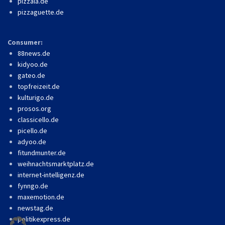
pizzala.de
pizzaguette.de
Consumer:
88news.de
kidyoo.de
gateo.de
topfreizeit.de
kulturigo.de
prosos.org
classicello.de
picello.de
adyoo.de
fitundmunter.de
weihnachtsmarktplatz.de
internet-intelligenz.de
fynngo.de
maxemotion.de
newstag.de
politikexpress.de