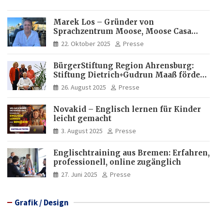
Marek Los – Gründer von
Sprachzentrum Moose, Moose Casa
Italia und Apartamento Brasil |
22. Oktober 2025
Presse
Internationaler Experte für Bildung
und Investitionen in Brasilien
BürgerStiftung Region Ahrensburg:
Stiftung Dietrich+Gudrun Maaß fördert
Deutschkenntnisse von Frauen
26. August 2025
Presse
Novakid – Englisch lernen für Kinder
leicht gemacht
3. August 2025
Presse
Englischtraining aus Bremen: Erfahren,
professionell, online zugänglich
27. Juni 2025
Presse
Grafik / Design