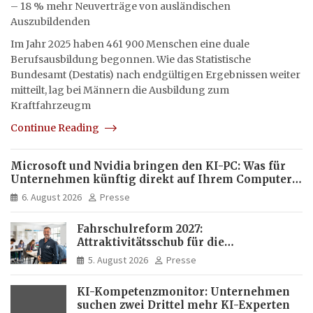
– 18 % mehr Neuverträge von ausländischen
Auszubildenden
Im Jahr 2025 haben 461 900 Menschen eine duale
Berufsausbildung begonnen. Wie das Statistische
Bundesamt (Destatis) nach endgültigen Ergebnissen weiter
mitteilt, lag bei Männern die Ausbildung zum
Kraftfahrzeugm
Continue Reading
Microsoft und Nvidia bringen den KI-PC: Was für
Unternehmen künftig direkt auf Ihrem Computer
läuft und was weiter in der Cloud bleibt
6. August 2026
Presse
Fahrschulreform 2027:
Attraktivitätsschub für die
Fahrlehrerausbildung
5. August 2026
Presse
KI-Kompetenzmonitor: Unternehmen
suchen zwei Drittel mehr KI-Experten