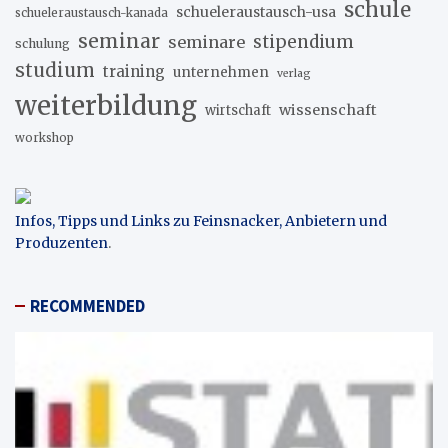
schule
schueleraustausch-usa
schueleraustausch-kanada
seminar
stipendium
seminare
schulung
studium
training
unternehmen
verlag
weiterbildung
wissenschaft
wirtschaft
workshop
Infos, Tipps und Links zu Feinsnacker, Anbietern und
Produzenten
.
RECOMMENDED