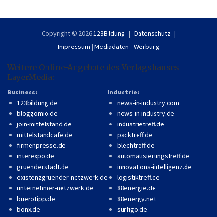
Copyright © 2026
123Bildung
Datenschutz
Impressum
|
Mediadaten - Werbung
Weitere Online-Angebote des Verlagshauses
LayerMedia:
Business:
Industrie:
123bildung.de
news-in-industry.com
bloggomio.de
news-in-industry.de
join-mittelstand.de
industrietreff.de
mittelstandcafe.de
packtreff.de
firmenpresse.de
blechtreff.de
interexpo.de
automatisierungstreff.de
gruenderstadt.de
innovations-intelligenz.de
existenzgruender-netzwerk.de
logistiktreff.de
unternehmer-netzwerk.de
88energie.de
buerotipp.de
88energy.net
bonx.de
surfigo.de