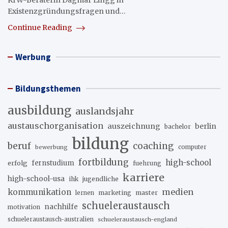
KfW-Beraterin Dagmar Lingg in
Existenzgründungsfragen und…
Continue Reading
Werbung
Bildungsthemen
ausbildung
auslandsjahr
austauschorganisation
auszeichnung
berlin
bachelor
bildung
beruf
coaching
bewerbung
computer
fortbildung
high-school
erfolg
fernstudium
fuehrung
karriere
high-school-usa
ihk
jugendliche
medien
kommunikation
marketing
master
lernen
schueleraustausch
nachhilfe
motivation
schueleraustausch-australien
schueleraustausch-england