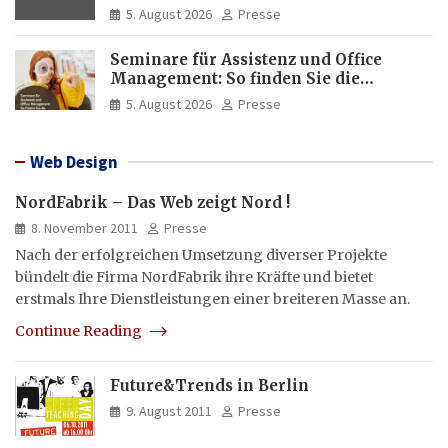
5. August 2026
Presse
Seminare für Assistenz und Office
Management: So finden Sie die
passende Weiterbildung
5. August 2026
Presse
Web Design
NordFabrik – Das Web zeigt Nord !
8. November 2011
Presse
Nach der erfolgreichen Umsetzung diverser Projekte
bündelt die Firma NordFabrik ihre Kräfte und bietet
erstmals Ihre Dienstleistungen einer breiteren Masse an.
Continue Reading
Future&Trends in Berlin
9. August 2011
Presse