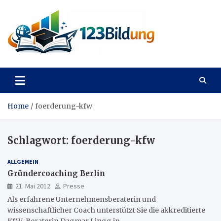
Skip
to
content
123Bildung
News und Infos aus dem Bildungswesen
Home
foerderung-kfw
Schlagwort:
foerderung-kfw
ALLGEMEIN
Gründercoaching Berlin
21. Mai 2012
Presse
Als erfahrene Unternehmensberaterin und
wissenschaftlicher Coach unterstützt Sie die akkreditierte