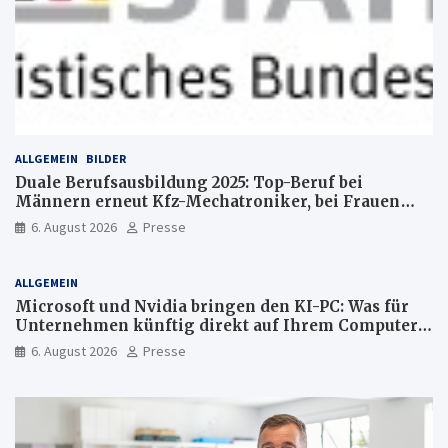
ALLGEMEIN
BILDER
Duale Berufsausbildung 2025: Top-Beruf bei
Männern erneut Kfz-Mechatroniker, bei Frauen
medizinische Fachangestellte
6. August 2026
Presse
ALLGEMEIN
Microsoft und Nvidia bringen den KI-PC: Was für
Unternehmen künftig direkt auf Ihrem Computer
läuft und was weiter in der Cloud bleibt
6. August 2026
Presse