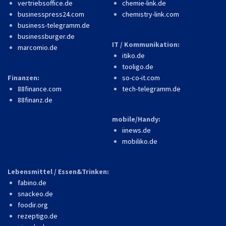
vertriebsoffice.de
chemie-link.de
businesspress24.com
chemistry-link.com
business-telegramm.de
businessburger.de
IT / Kommunikation:
marcomio.de
itiko.de
tooligo.de
Finanzen:
so-co-it.com
88finance.com
tech-telegramm.de
88finanz.de
mobile/Handy:
iinews.de
mobiliko.de
Lebensmittel / Essen&Trinken:
fabino.de
snackeo.de
foodir.org
rezeptigo.de