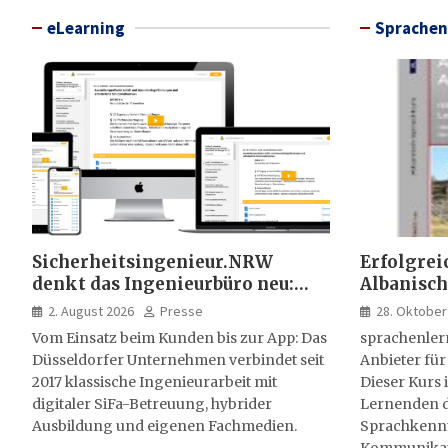
eLearning
Sprachen
Sicherheitsingenieur.NRW
Erfolgrei
denkt das Ingenieurbüro neu:
Albanisch
HSE-Beratung wird digital,
sprachen
2. August 2026
Presse
28. Oktober
hybrid und multimedial
Vom Einsatz beim Kunden bis zur App: Das
sprachenler
Düsseldorfer Unternehmen verbindet seit
Anbieter für
2017 klassische Ingenieurarbeit mit
Dieser Kurs i
digitaler SiFa-Betreuung, hybrider
Lernenden d
Ausbildung und eigenen Fachmedien.
Sprachkenntn