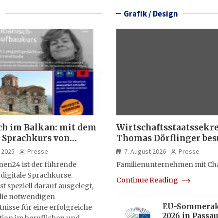
Grafik / Design
ch im Balkan: mit dem
Wirtschaftsstaatssekr
 Sprachkurs von
Thomas Dörflinger bes
lernen24
Handwerksbetrieb im
 2025
Presse
7. August 2026
Presse
Kammerbezirk Freibur
nen24 ist der führende
Familienunternehmen mit Ch
 digitale Sprachkurse.
Continue Reading
st speziell darauf ausgelegt,
ie notwendigen
EU-Sommera
isse für eine erfolgreiche
2026 in Passau