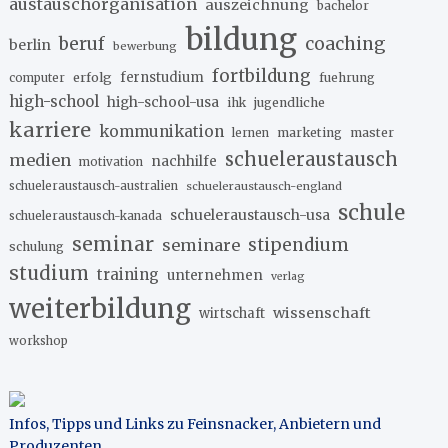
austauschorganisation
auszeichnung
bachelor
bildung
beruf
coaching
berlin
bewerbung
fortbildung
erfolg
fernstudium
fuehrung
computer
high-school
high-school-usa
ihk
jugendliche
karriere
kommunikation
marketing
master
lernen
schueleraustausch
medien
nachhilfe
motivation
schueleraustausch-australien
schueleraustausch-england
schule
schueleraustausch-usa
schueleraustausch-kanada
seminar
stipendium
seminare
schulung
studium
training
unternehmen
verlag
weiterbildung
wissenschaft
wirtschaft
workshop
Infos, Tipps und Links zu Feinsnacker, Anbietern und
Produzenten
.