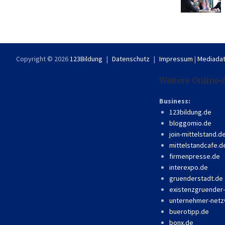
Copyright © 2026
123Bildung
Datenschutz
Impressum
|
Mediadat
Weitere Online-
Business:
123bildung.de
bloggomio.de
join-mittelstand.d
mittelstandcafe.d
firmenpresse.de
interexpo.de
gruenderstadt.de
existenzgruender
unternehmer-netz
buerotipp.de
bonx.de