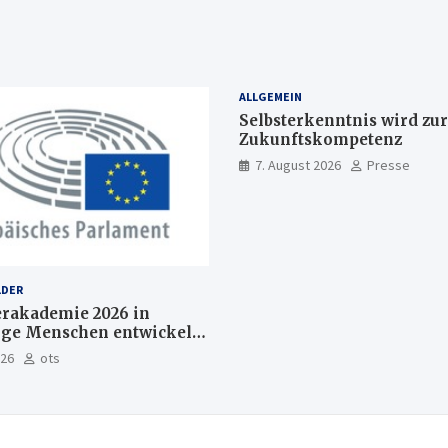
ALLGEMEIN
Selbsterkenntnis wird zur
Zukunftskompetenz
7. August 2026
Presse
LDER
akademie 2026 in
nge Menschen entwickeln
Europas Zukunft
026
ots