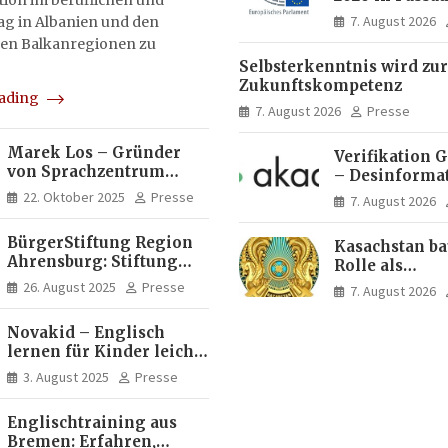
on im beruflichen und
Menschen ent
7. August 2026
tag in Albanien und den
Ideen für Eur
en Balkanregionen zu
Zukunft
Selbsterkenntnis wird zur
Zukunftskompetenz
eading
7. August 2026
Presse
Marek Los – Gründer
Verifikation 
von Sprachzentrum
– Desinforma
Moose, Moose Casa
Fake News, ma
22. Oktober 2025
Presse
7. August 2026
Italia und Apartamento
Inhalte | dpa
Brasil | Internationaler
BürgerStiftung Region
Kasachstan ba
Experte für Bildung und
Ahrensburg: Stiftung
Rolle als
Investitionen in
Dietrich+Gudrun Maaß
Logistikdrehs
Brasilien
26. August 2025
Presse
7. August 2026
fördert
zwischen Eur
Deutschkenntnisse von
Asien aus
Novakid – Englisch
Frauen
lernen für Kinder leicht
gemacht
3. August 2025
Presse
Englischtraining aus
Bremen: Erfahren,