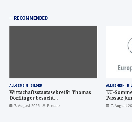
RECOMMENDED
ALLGEMEIN
BILDER
ALLGEMEIN
BI
Wirtschaftsstaatssekretär Thomas
EU-Sommer
Dörflinger besucht
Passau: Ju
Handwerksbetrieb im
Ideen für 
7. August 2026
Presse
7. August 2
Kammerbezirk Freiburg