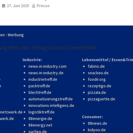
professionell, online
27. Juni 2025
Presse
zugänglich
en - Werbung
Angebote des Verlagshauses LayerMedia:
Industrie:
Lebensmittel / Essen&Tri
news-in-industry.com
fabino.de
news-in-industry.de
snackeo.de
e
industrietreff.de
foodir.org
e
packtreff.de
rezeptigo.de
blechtreff.de
pizzala.de
automatisierungstreff.de
pizzaguette.de
innovations-intelligenz.de
-netzwerk.de
logistiktreff.de
Consumer:
werk.de
88energie.de
88news.de
88energy.net
kidyoo.de
surfigo.de