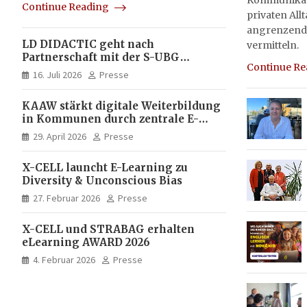
Kommunikati
Continue Reading
privaten All
angrenzend
LD DIDACTIC geht nach
vermitteln.
Partnerschaft mit der S-UBG
Continue R
vollständig in Unternehmerhand
16. Juli 2026
Presse
KAAW stärkt digitale Weiterbildung
in Kommunen durch zentrale E-
Learning Plattform von X-CELL
29. April 2026
Presse
X-CELL launcht E-Learning zu
Diversity & Unconscious Bias
27. Februar 2026
Presse
X-CELL und STRABAG erhalten
eLearning AWARD 2026
4. Februar 2026
Presse