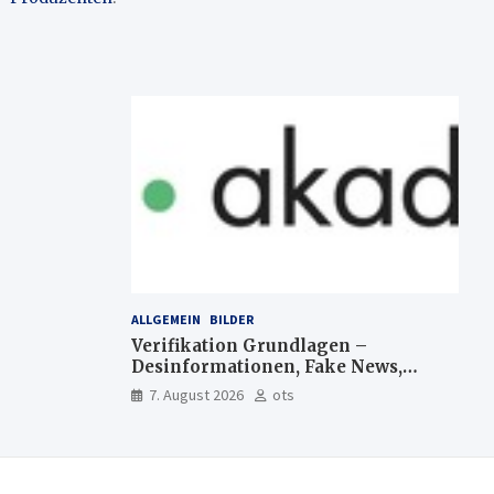
ALLGEMEIN
BILDER
Verifikation Grundlagen –
Desinformationen, Fake News,
manipulierte Inhalte | dpa-
7. August 2026
ots
Akademie