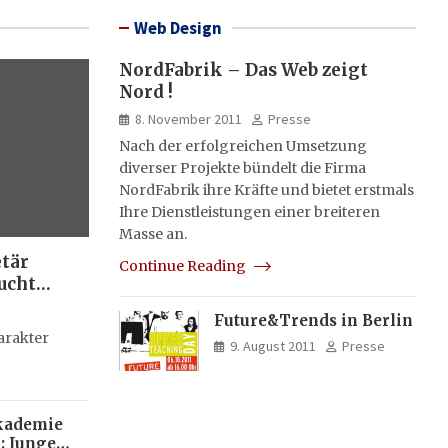
Web Design
NordFabrik – Das Web zeigt
Nord !
8. November 2011
Presse
Nach der erfolgreichen Umsetzung
diverser Projekte bündelt die Firma
NordFabrik ihre Kräfte und bietet erstmals
Ihre Dienstleistungen einer breiteren
Masse an.
etär
Continue Reading
ucht
Future&Trends in Berlin
g
arakter
9. August 2011
Presse
kademie
: Junge