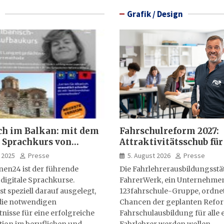
Grafik / Design
ch im Balkan: mit dem
Fahrschulreform 2027:
 Sprachkurs von
Attraktivitätsschub für
lernen24
Fahrlehrerausbildung
 2025
Presse
5. August 2026
Presse
nen24 ist der führende
Die Fahrlehrerausbildungsstä
 digitale Sprachkurse.
FahrerWerk, ein Unternehme
st speziell darauf ausgelegt,
123fahrschule-Gruppe, ordnet
ie notwendigen
Chancen der geplanten Refo
isse für eine erfolgreiche
Fahrschulausbildung für alle e