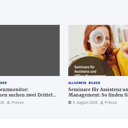
LDER
ALLGEMEIN
BILDER
enzmonitor:
Seminare für Assistenz un
n suchen zwei Drittel
Management: So finden Si
xperten
passende Weiterbildung
026
Presse
5. August 2026
Presse