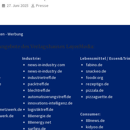
professionell, online
27. Juni 2025
Presse
zugänglich
en - Werbung
Angebote des Verlagshauses LayerMedia:
Industrie:
Lebensmittel / Essen&Tri
news-in-industry.com
fabino.de
news-in-industry.de
snackeo.de
e
industrietreff.de
foodir.org
e
packtreff.de
rezeptigo.de
blechtreff.de
pizzala.de
automatisierungstreff.de
pizzaguette.de
innovations-intelligenz.de
-netzwerk.de
logistiktreff.de
Consumer:
werk.de
88energie.de
88news.de
88energy.net
kidyoo.de
surfigo.de