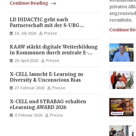
Kommunikati
Continue Reading
privaten All
angrenzend
LD DIDACTIC geht nach
vermitteln.
Partnerschaft mit der S-UBG
Continue R
vollständig in Unternehmerhand
16. Juli 2026
Presse
KAAW stärkt digitale Weiterbildung
in Kommunen durch zentrale E-
Learning Plattform von X-CELL
29. April 2026
Presse
X-CELL launcht E-Learning zu
Diversity & Unconscious Bias
27. Februar 2026
Presse
X-CELL und STRABAG erhalten
eLearning AWARD 2026
4. Februar 2026
Presse