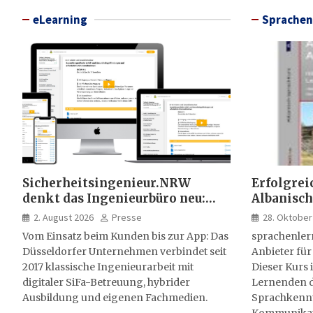
eLearning
Sprachen
Sicherheitsingenieur.NRW
Erfolgrei
denkt das Ingenieurbüro neu:
Albanisch
HSE-Beratung wird digital,
sprachen
2. August 2026
Presse
28. Oktober
hybrid und multimedial
Vom Einsatz beim Kunden bis zur App: Das
sprachenler
Düsseldorfer Unternehmen verbindet seit
Anbieter für
2017 klassische Ingenieurarbeit mit
Dieser Kurs i
digitaler SiFa-Betreuung, hybrider
Lernenden d
Ausbildung und eigenen Fachmedien.
Sprachkenntn