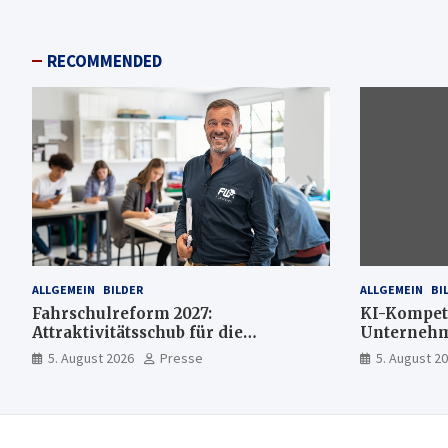
RECOMMENDED
ALLGEMEIN
BILDER
ALLGEMEIN
BI
Fahrschulreform 2027:
KI-Kompet
Attraktivitätsschub für die
Unternehme
Fahrlehrerausbildung
mehr KI-E
5. August 2026
Presse
5. August 2