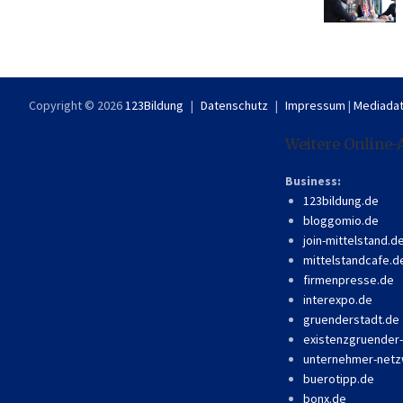
Copyright © 2026
123Bildung
Datenschutz
Impressum
|
Mediadat
Weitere Online-
Business:
123bildung.de
bloggomio.de
join-mittelstand.d
mittelstandcafe.d
firmenpresse.de
interexpo.de
gruenderstadt.de
existenzgruender
unternehmer-netz
buerotipp.de
bonx.de