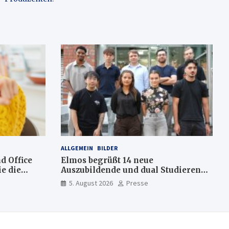
ALLGEMEIN
BILDER
d Office
Elmos begrüßt 14 neue
e die
Auszubildende und dual Studierende
am Standort Dortmund
5. August 2026
Presse