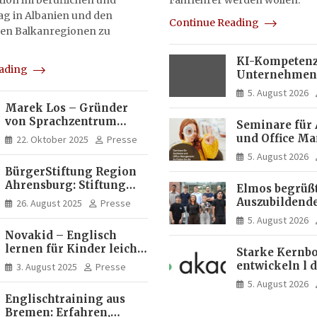
on im beruflichen und
Fahrlehrer werden wollen.
tag in Albanien und den
Continue Reading
en Balkanregionen zu
KI-Kompetenz
eading
Unternehmen
zwei Drittel m
5. August 2026
Experten
Marek Los – Gründer
von Sprachzentrum
Seminare für 
Moose, Moose Casa
und Office M
22. Oktober 2025
Presse
Italia und Apartamento
So finden Sie 
5. August 2026
Brasil | Internationaler
passende Wei
BürgerStiftung Region
Experte für Bildung und
Ahrensburg: Stiftung
Investitionen in
Elmos begrüßt
Dietrich+Gudrun Maaß
Brasilien
Auszubildende
26. August 2025
Presse
fördert
Studierende a
5. August 2026
Deutschkenntnisse von
Dortmund
Novakid – Englisch
Frauen
lernen für Kinder leicht
Starke Kernbo
gemacht
entwickeln l 
3. August 2025
Presse
Akademie
5. August 2026
Englischtraining aus
Bremen: Erfahren,