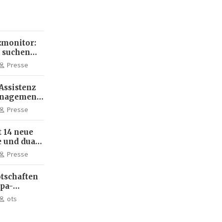
monitor:
 suchen
ehr KI-
Presse
Assistenz
anagement:
die
Presse
terbildung
 14 neue
 und dual
m Standort
Presse
tschaften
dpa-
ots