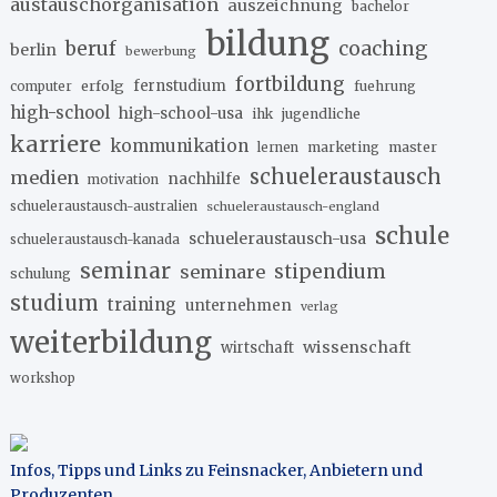
austauschorganisation
auszeichnung
bachelor
bildung
beruf
coaching
berlin
bewerbung
fortbildung
erfolg
fernstudium
fuehrung
computer
high-school
high-school-usa
ihk
jugendliche
karriere
kommunikation
marketing
master
lernen
schueleraustausch
medien
nachhilfe
motivation
schueleraustausch-australien
schueleraustausch-england
schule
schueleraustausch-usa
schueleraustausch-kanada
seminar
stipendium
seminare
schulung
studium
training
unternehmen
verlag
weiterbildung
wissenschaft
wirtschaft
workshop
Infos, Tipps und Links zu Feinsnacker, Anbietern und
Produzenten
.