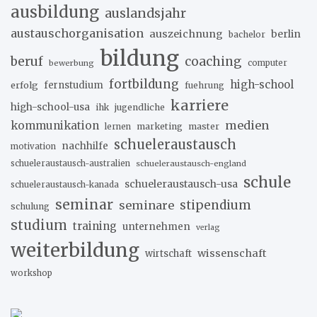
ausbildung
auslandsjahr
austauschorganisation
auszeichnung
berlin
bachelor
bildung
beruf
coaching
bewerbung
computer
fortbildung
high-school
erfolg
fernstudium
fuehrung
karriere
high-school-usa
ihk
jugendliche
medien
kommunikation
marketing
master
lernen
schueleraustausch
nachhilfe
motivation
schueleraustausch-australien
schueleraustausch-england
schule
schueleraustausch-usa
schueleraustausch-kanada
seminar
stipendium
seminare
schulung
studium
training
unternehmen
verlag
weiterbildung
wissenschaft
wirtschaft
workshop