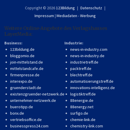
Copyright © 2026
123Bildung
Datenschutz
Impressum
|
Mediadaten - Werbung
Weitere Online-Angebote des Verlagshauses
LayerMedia:
Business:
Industrie:
123bildung.de
news-in-industry.com
bloggomio.de
news-in-industry.de
join-mittelstand.de
industrietreff.de
mittelstandcafe.de
packtreff.de
firmenpresse.de
blechtreff.de
interexpo.de
automatisierungstreff.de
gruenderstadt.de
innovations-intelligenz.de
existenzgruender-netzwerk.de
logistiktreff.de
unternehmer-netzwerk.de
88energie.de
buerotipp.de
88energy.net
bonx.de
surfigo.de
vertriebsoffice.de
chemie-link.de
businesspress24.com
chemistry-link.com