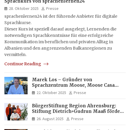
Sprachkurs von sprachenlernen24
28. Oktober 2025
Presse
sprachenlernen24 ist der führende Anbieter für digitale
Sprachkurse.
Dieser Kurs ist speziell darauf ausgelegt, Lernenden die
notwendigen Sprachkenntnisse für eine erfolgreiche
Kommunikation im beruflichen und privaten Alltag in
Albanien und den angrenzenden Balkanregionen zu
vermitteln.
Continue Reading
Marek Los – Gründer von
Sprachzentrum Moose, Moose Casa
Italia und Apartamento Brasil |
22. Oktober 2025
Presse
Internationaler Experte für Bildung
und Investitionen in Brasilien
BürgerStiftung Region Ahrensburg:
Stiftung Dietrich+Gudrun Maaß fördert
Deutschkenntnisse von Frauen
26. August 2025
Presse