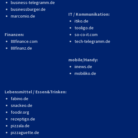
business-telegramm.de
businessburger.de
IT / Kommunikation:
marcomio.de
itiko.de
tooligo.de
Finanzen:
so-co-it.com
88finance.com
tech-telegramm.de
88finanz.de
mobile/Handy:
iinews.de
mobiliko.de
Lebensmittel / Essen&Trinken:
fabino.de
snackeo.de
foodir.org
rezeptigo.de
pizzala.de
pizzaguette.de