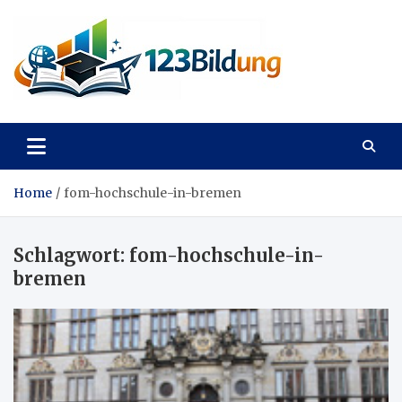
Skip
to
content
123Bildung
News und Infos aus dem Bildungswesen
Home
fom-hochschule-in-bremen
Schlagwort:
fom-hochschule-in-
bremen