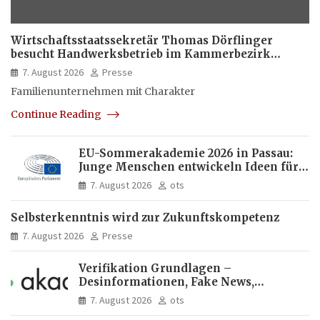
Wirtschaftsstaatssekretär Thomas Dörflinger
besucht Handwerksbetrieb im Kammerbezirk
Freiburg
7. August 2026
Presse
Familienunternehmen mit Charakter
Continue Reading
EU-Sommerakademie 2026 in Passau:
Junge Menschen entwickeln Ideen für
Europas Zukunft
7. August 2026
ots
Selbsterkenntnis wird zur Zukunftskompetenz
7. August 2026
Presse
Verifikation Grundlagen –
Desinformationen, Fake News,
manipulierte Inhalte | dpa-Akademie
7. August 2026
ots