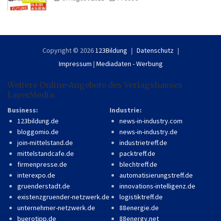
Copyright © 2026
123Bildung
Datenschutz
Impressum
|
Mediadaten - Werbung
Weitere Online-Angebote des Verlagshauses
LayerMedia:
Business:
Industrie:
123bildung.de
news-in-industry.com
bloggomio.de
news-in-industry.de
join-mittelstand.de
industrietreff.de
mittelstandcafe.de
packtreff.de
firmenpresse.de
blechtreff.de
interexpo.de
automatisierungstreff.de
gruenderstadt.de
innovations-intelligenz.de
existenzgruender-netzwerk.de
logistiktreff.de
unternehmer-netzwerk.de
88energie.de
buerotipp.de
88energy.net