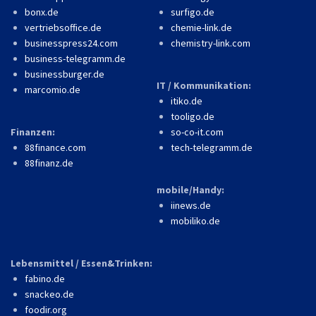
bonx.de
surfigo.de
vertriebsoffice.de
chemie-link.de
businesspress24.com
chemistry-link.com
business-telegramm.de
businessburger.de
IT / Kommunikation:
marcomio.de
itiko.de
tooligo.de
Finanzen:
so-co-it.com
88finance.com
tech-telegramm.de
88finanz.de
mobile/Handy:
iinews.de
mobiliko.de
Lebensmittel / Essen&Trinken:
fabino.de
snackeo.de
foodir.org