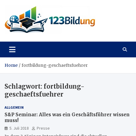
Skip
to
content
123Bildung
News und Infos aus dem Bildungswesen
Home
fortbildung-geschaeftsfuehrer
Schlagwort:
fortbildung-
geschaeftsfuehrer
ALLGEMEIN
S&P Seminar: Alles was ein Geschäftsführer wissen
muss!
5. Juli 2018
Presse