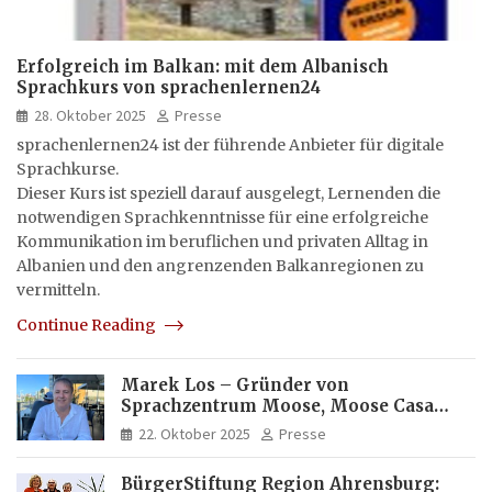
Erfolgreich im Balkan: mit dem Albanisch
Sprachkurs von sprachenlernen24
28. Oktober 2025
Presse
sprachenlernen24 ist der führende Anbieter für digitale
Sprachkurse.
Dieser Kurs ist speziell darauf ausgelegt, Lernenden die
notwendigen Sprachkenntnisse für eine erfolgreiche
Kommunikation im beruflichen und privaten Alltag in
Albanien und den angrenzenden Balkanregionen zu
vermitteln.
Continue Reading
Marek Los – Gründer von
Sprachzentrum Moose, Moose Casa
Italia und Apartamento Brasil |
22. Oktober 2025
Presse
Internationaler Experte für Bildung
und Investitionen in Brasilien
BürgerStiftung Region Ahrensburg: