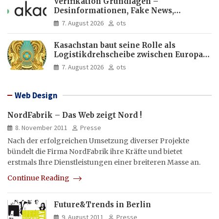
Verifikation Grundlagen –
Desinformationen, Fake News,
manipulierte Inhalte | dpa-Akademie
7. August 2026
ots
Kasachstan baut seine Rolle als
Logistikdrehscheibe zwischen Europa
und Asien aus
7. August 2026
ots
Web Design
NordFabrik – Das Web zeigt Nord !
8. November 2011
Presse
Nach der erfolgreichen Umsetzung diverser Projekte
bündelt die Firma NordFabrik ihre Kräfte und bietet
erstmals Ihre Dienstleistungen einer breiteren Masse an.
Continue Reading
Future&Trends in Berlin
9. August 2011
Presse