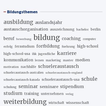
Bildungsthemen
ausbildung
auslandsjahr
austauschorganisation
auszeichnung
berlin
bachelor
bildung
beruf
coaching
bewerbung
computer
fortbildung
high-school
erfolg
fernstudium
fuehrung
karriere
high-school-usa
ihk
jugendliche
medien
kommunikation
marketing
master
lernen
schueleraustausch
nachhilfe
motivation
schueleraustausch-australien
schueleraustausch-england
schule
schueleraustausch-usa
schueleraustausch-kanada
seminar
stipendium
seminare
schulung
studium
training
unternehmen
verlag
weiterbildung
wissenschaft
wirtschaft