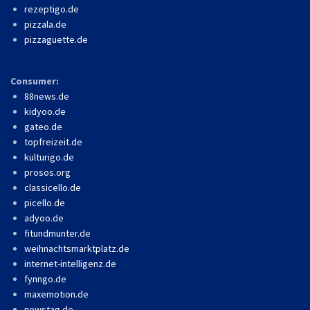
rezeptigo.de
pizzala.de
pizzaguette.de
Consumer:
88news.de
kidyoo.de
gateo.de
topfreizeit.de
kulturigo.de
prosos.org
classicello.de
picello.de
adyoo.de
fitundmunter.de
weihnachtsmarktplatz.de
internet-intelligenz.de
fynngo.de
maxemotion.de
newstag.de