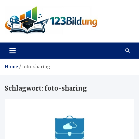
Skip
to
content
123Bildung
News und Infos aus dem Bildungswesen
Home
foto-sharing
Schlagwort:
foto-sharing