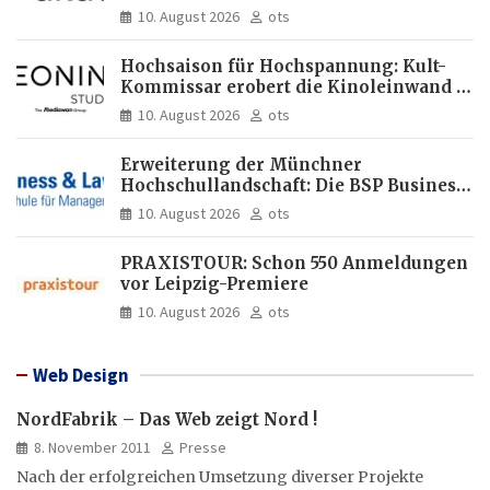
10. August 2026
ots
Hochsaison für Hochspannung: Kult-
Kommissar erobert die Kinoleinwand /
KOMMISSAR JENNERWEIN –
10. August 2026
ots
HOCHSAISON /Ab 5. November 2026 im
Verleih von LEONINE Studios im Kino
Erweiterung der Münchner
Hochschullandschaft: Die BSP Business
and Law School kommt in die
10. August 2026
ots
Maxvorstadt
PRAXISTOUR: Schon 550 Anmeldungen
vor Leipzig-Premiere
10. August 2026
ots
Web Design
NordFabrik – Das Web zeigt Nord !
8. November 2011
Presse
Nach der erfolgreichen Umsetzung diverser Projekte