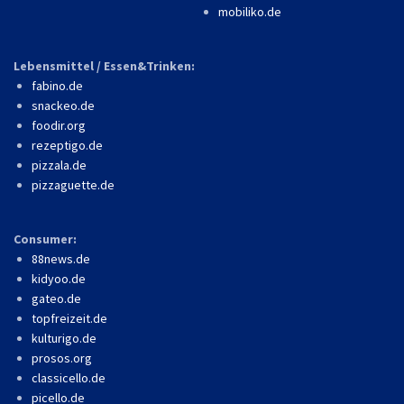
mobiliko.de
Lebensmittel / Essen&Trinken:
fabino.de
snackeo.de
foodir.org
rezeptigo.de
pizzala.de
pizzaguette.de
Consumer:
88news.de
kidyoo.de
gateo.de
topfreizeit.de
kulturigo.de
prosos.org
classicello.de
picello.de