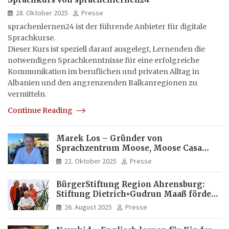
28. Oktober 2025
Presse
sprachenlernen24 ist der führende Anbieter für digitale
Sprachkurse.
Dieser Kurs ist speziell darauf ausgelegt, Lernenden die
notwendigen Sprachkenntnisse für eine erfolgreiche
Kommunikation im beruflichen und privaten Alltag in
Albanien und den angrenzenden Balkanregionen zu
vermitteln.
Continue Reading
Marek Los – Gründer von
Sprachzentrum Moose, Moose Casa
Italia und Apartamento Brasil |
22. Oktober 2025
Presse
Internationaler Experte für Bildung
und Investitionen in Brasilien
BürgerStiftung Region Ahrensburg:
Stiftung Dietrich+Gudrun Maaß fördert
Deutschkenntnisse von Frauen
26. August 2025
Presse