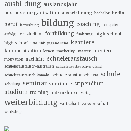
ausbildung
auslandsjahr
austauschorganisation
auszeichnung
berlin
bachelor
bildung
beruf
coaching
bewerbung
computer
fortbildung
high-school
erfolg
fernstudium
fuehrung
karriere
high-school-usa
ihk
jugendliche
medien
kommunikation
marketing
master
lernen
schueleraustausch
nachhilfe
motivation
schueleraustausch-australien
schueleraustausch-england
schule
schueleraustausch-usa
schueleraustausch-kanada
seminar
stipendium
seminare
schulung
studium
training
unternehmen
verlag
weiterbildung
wissenschaft
wirtschaft
workshop