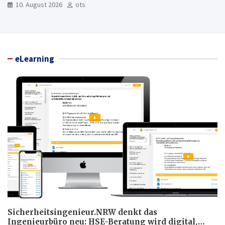
Maxvorstadt
10. August 2026
ots
eLearning
Sicherheitsingenieur.NRW denkt das
Ingenieurbüro neu: HSE-Beratung wird digital,