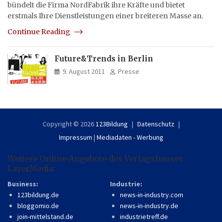
bündelt die Firma NordFabrik ihre Kräfte und bietet
erstmals Ihre Dienstleistungen einer breiteren Masse an.
Continue Reading
Future&Trends in Berlin
9. August 2011
Presse
Copyright © 2026
123Bildung
Datenschutz
Impressum
|
Mediadaten - Werbung
Weitere Online-Angebote des Verlagshauses
LayerMedia:
Business:
Industrie:
123bildung.de
news-in-industry.com
bloggomio.de
news-in-industry.de
join-mittelstand.de
industrietreff.de