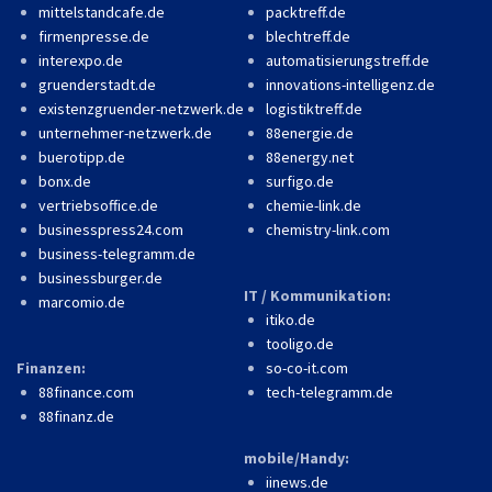
mittelstandcafe.de
packtreff.de
firmenpresse.de
blechtreff.de
interexpo.de
automatisierungstreff.de
gruenderstadt.de
innovations-intelligenz.de
existenzgruender-netzwerk.de
logistiktreff.de
unternehmer-netzwerk.de
88energie.de
buerotipp.de
88energy.net
bonx.de
surfigo.de
vertriebsoffice.de
chemie-link.de
businesspress24.com
chemistry-link.com
business-telegramm.de
businessburger.de
IT / Kommunikation:
marcomio.de
itiko.de
tooligo.de
Finanzen:
so-co-it.com
88finance.com
tech-telegramm.de
88finanz.de
mobile/Handy:
iinews.de