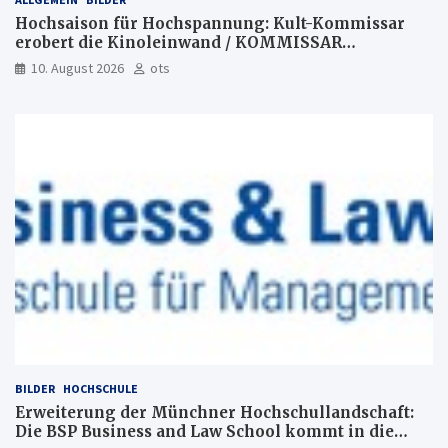
Hochsaison für Hochspannung: Kult-Kommissar
erobert die Kinoleinwand / KOMMISSAR
JENNERWEIN – HOCHSAISON /Ab 5. November 2026
10. August 2026
ots
im Verleih von LEONINE Studios im Kino
BILDER
HOCHSCHULE
Erweiterung der Münchner Hochschullandschaft:
Die BSP Business and Law School kommt in die