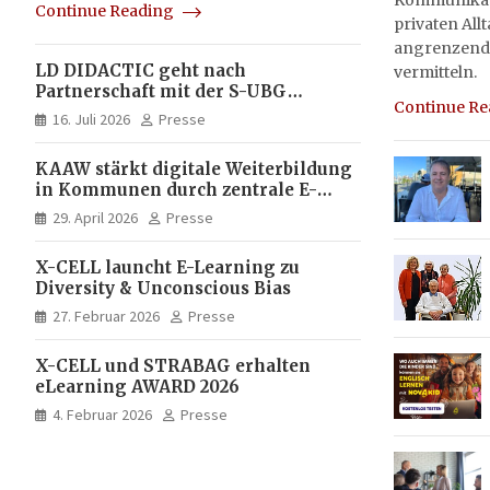
Kommunikati
Continue Reading
privaten All
angrenzend
LD DIDACTIC geht nach
vermitteln.
Partnerschaft mit der S-UBG
Continue R
vollständig in Unternehmerhand
16. Juli 2026
Presse
KAAW stärkt digitale Weiterbildung
in Kommunen durch zentrale E-
Learning Plattform von X-CELL
29. April 2026
Presse
X-CELL launcht E-Learning zu
Diversity & Unconscious Bias
27. Februar 2026
Presse
X-CELL und STRABAG erhalten
eLearning AWARD 2026
4. Februar 2026
Presse