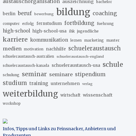
austauschorganisation
auszeichnung
bachelor
bildung
beruf
coaching
berlin
bewerbung
fortbildung
erfolg
fernstudium
fuehrung
computer
high-school
high-school-usa
ihk
jugendliche
karriere
kommunikation
marketing
master
lernen
schueleraustausch
medien
nachhilfe
motivation
schueleraustausch-australien
schueleraustausch-england
schule
schueleraustausch-usa
schueleraustausch-kanada
seminar
stipendium
seminare
schulung
studium
training
unternehmen
verlag
weiterbildung
wissenschaft
wirtschaft
workshop
Infos, Tipps und Links zu Feinsnacker, Anbietern und
Produzenten
.