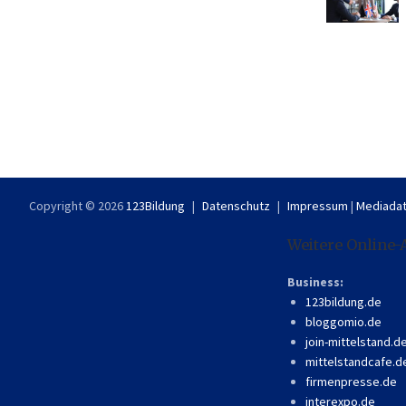
Copyright © 2026
123Bildung
Datenschutz
Impressum
|
Mediadat
Weitere Online-
Business:
123bildung.de
bloggomio.de
join-mittelstand.d
mittelstandcafe.d
firmenpresse.de
interexpo.de