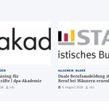
LDER
ALLGEMEIN
BILDER
aining für
Duale Berufsausbildung 2
räfte | dpa-Akademie
Beruf bei Männern erneut
Mechatroniker, bei Fraue
026
ots
6. August 2026
ots
medizinische Fachangeste