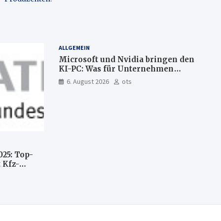
ALLGEMEIN
Microsoft und Nvidia bringen den
KI-PC: Was für Unternehmen
künftig direkt auf Ihrem Computer
6. August 2026
ots
läuft und was weiter in der Cloud
bleibt
025: Top-
 Kfz-
n
llte