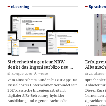
eLearning
Sprachen
Sicherheitsingenieur.NRW
Erfolgrei
denkt das Ingenieurbüro neu:
Albanisch
HSE-Beratung wird digital,
sprachen
2. August 2026
Presse
28. Oktober
hybrid und multimedial
Vom Einsatz beim Kunden bis zur App: Das
sprachenler
Düsseldorfer Unternehmen verbindet seit
Anbieter für
2017 klassische Ingenieurarbeit mit
Dieser Kurs i
digitaler SiFa-Betreuung, hybrider
Lernenden d
Ausbildung und eigenen Fachmedien.
Sprachkenntn