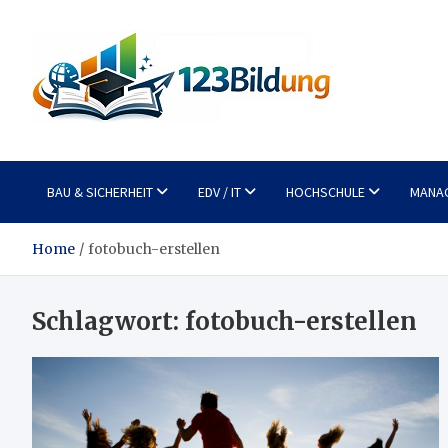
Skip
to
content
123Bildung
News und Infos aus dem Bildungswesen
BAU & SICHERHEIT
EDV / IT
HOCHSCHULE
MANA
Home
fotobuch-erstellen
Schlagwort:
fotobuch-erstellen