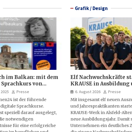
Grafik / Design
ch im Balkan: mit dem
Elf Nachwuchskräfte st
 Sprachkurs von
KRAUSE in Ausbildung 
lernen24
Jahrespraktikum
 2025
Presse
6. August 2026
Presse
nen24 ist der führende
Mit insgesamt elf neuen Aus
 digitale Sprachkurse.
und Jahrespraktikanten starte
st speziell darauf ausgelegt,
KRAUSE-Werk in Alsfeld-Alten
ie notwendigen
neue Ausbildungsjahr. Damit s
isse für eine erfolgreiche
Unternehmen ein deutliches Z