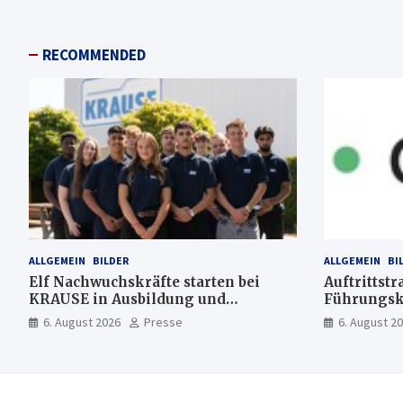
RECOMMENDED
ALLGEMEIN
BILDER
ALLGEMEIN
BI
Elf Nachwuchskräfte starten bei
Auftrittstr
KRAUSE in Ausbildung und
Führungsk
Jahrespraktikum
6. August 2026
Presse
6. August 2