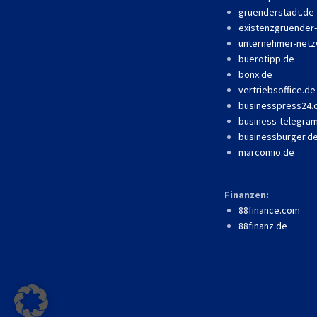
gruenderstadt.de
existenzgruender
unternehmer-netz
buerotipp.de
bonx.de
vertriebsoffice.de
businesspress24
business-telegra
businessburger.d
marcomio.de
Finanzen:
88finance.com
88finanz.de