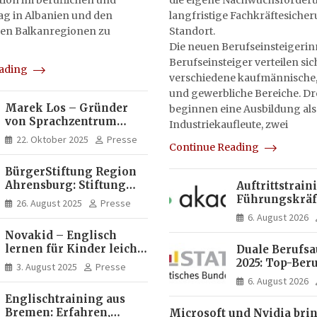
on im beruflichen und
die eigene Nachwuchsförderu
tag in Albanien und den
langfristige Fachkräftesiche
en Balkanregionen zu
Standort.
Die neuen Berufseinsteigeri
Berufseinsteiger verteilen sic
eading
verschiedene kaufmännische,
und gewerbliche Bereiche. Dr
Marek Los – Gründer
beginnen eine Ausbildung als
von Sprachzentrum
Industriekaufleute, zwei
Moose, Moose Casa
22. Oktober 2025
Presse
Continue Reading
Italia und Apartamento
Brasil | Internationaler
BürgerStiftung Region
Experte für Bildung und
Ahrensburg: Stiftung
Auftrittstrain
Investitionen in
Dietrich+Gudrun Maaß
Führungskräft
Brasilien
26. August 2025
Presse
fördert
Akademie
6. August 2026
Deutschkenntnisse von
Novakid – Englisch
Frauen
lernen für Kinder leicht
Duale Berufs
gemacht
2025: Top-Beru
3. August 2025
Presse
Männern erne
6. August 2026
Mechatroniker
Englischtraining aus
Frauen mediz
Bremen: Erfahren,
Microsoft und Nvidia bri
Fachangestell