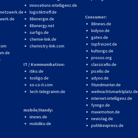
innovations-intelligenz.de
-netzwerk.de
logistiktreff.de
Consumer:
werk.de
88energie.de
88news.de
88energy.net
kidyoo.de
surfigo.de
gateo.de
chemie-link.de
topfreizeit.de
.com
chemistry-link.com
kulturigo.de
mm.de
prosos.org
e
IT / Kommunikation:
classicello.de
itiko.de
picello.de
tooligo.de
adyoo.de
so-co-it.com
fitundmunter.de
tech-telegramm.de
weihnachtsmarktplatz.de
internet-intelligenz.de
fynngo.de
mobile/Handy:
maxemotion.de
iinews.de
newstag.de
mobiliko.de
politikexpress.de