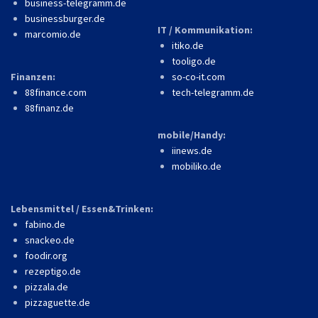
business-telegramm.de
businessburger.de
IT / Kommunikation:
marcomio.de
itiko.de
tooligo.de
Finanzen:
so-co-it.com
88finance.com
tech-telegramm.de
88finanz.de
mobile/Handy:
iinews.de
mobiliko.de
Lebensmittel / Essen&Trinken:
fabino.de
snackeo.de
foodir.org
rezeptigo.de
pizzala.de
pizzaguette.de