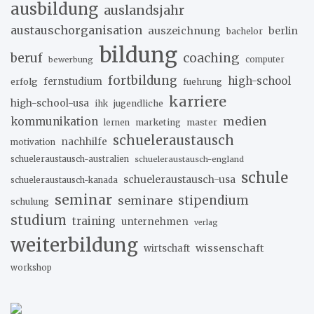
ausbildung
auslandsjahr
austauschorganisation
auszeichnung
berlin
bachelor
bildung
beruf
coaching
bewerbung
computer
fortbildung
high-school
erfolg
fernstudium
fuehrung
karriere
high-school-usa
ihk
jugendliche
medien
kommunikation
marketing
master
lernen
schueleraustausch
nachhilfe
motivation
schueleraustausch-australien
schueleraustausch-england
schule
schueleraustausch-usa
schueleraustausch-kanada
seminar
stipendium
seminare
schulung
studium
training
unternehmen
verlag
weiterbildung
wissenschaft
wirtschaft
workshop