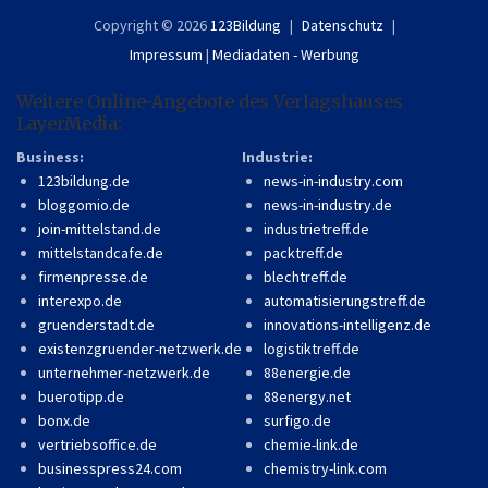
Copyright © 2026
123Bildung
Datenschutz
Impressum
|
Mediadaten - Werbung
Weitere Online-Angebote des Verlagshauses
LayerMedia:
Business:
Industrie:
123bildung.de
news-in-industry.com
bloggomio.de
news-in-industry.de
join-mittelstand.de
industrietreff.de
mittelstandcafe.de
packtreff.de
firmenpresse.de
blechtreff.de
interexpo.de
automatisierungstreff.de
gruenderstadt.de
innovations-intelligenz.de
existenzgruender-netzwerk.de
logistiktreff.de
unternehmer-netzwerk.de
88energie.de
buerotipp.de
88energy.net
bonx.de
surfigo.de
vertriebsoffice.de
chemie-link.de
businesspress24.com
chemistry-link.com