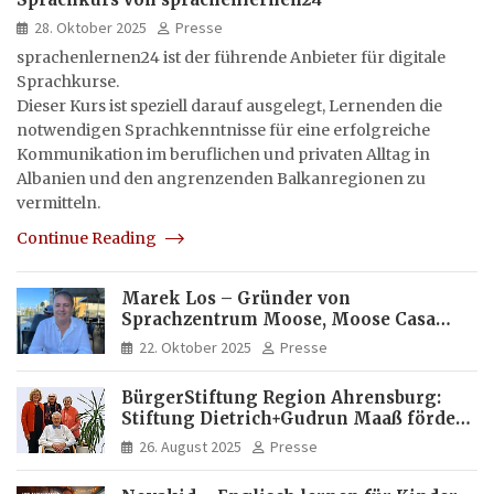
28. Oktober 2025
Presse
sprachenlernen24 ist der führende Anbieter für digitale
Sprachkurse.
Dieser Kurs ist speziell darauf ausgelegt, Lernenden die
notwendigen Sprachkenntnisse für eine erfolgreiche
Kommunikation im beruflichen und privaten Alltag in
Albanien und den angrenzenden Balkanregionen zu
vermitteln.
Continue Reading
Marek Los – Gründer von
Sprachzentrum Moose, Moose Casa
Italia und Apartamento Brasil |
22. Oktober 2025
Presse
Internationaler Experte für Bildung
und Investitionen in Brasilien
BürgerStiftung Region Ahrensburg:
Stiftung Dietrich+Gudrun Maaß fördert
Deutschkenntnisse von Frauen
26. August 2025
Presse