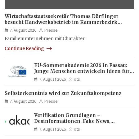
Wirtschaftsstaatssekretär Thomas Dörflinger
besucht Handwerksbetrieb im Kammerbezirk
Freiburg
7. August 2026
Presse
Familienunternehmen mit Charakter
Continue Reading
EU-Sommerakademie 2026 in Passau:
Junge Menschen entwickeln Ideen für
Europas Zukunft
7. August 2026
ots
Selbsterkenntnis wird zur Zukunftskompetenz
7. August 2026
Presse
Verifikation Grundlagen –
Desinformationen, Fake News,
manipulierte Inhalte | dpa-Akademie
7. August 2026
ots