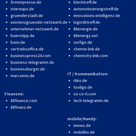
firmenpresse.de
blechtreff.de
interexpo.de
automatisierungstreff.de
gruenderstadt.de
innovations-intelligenz.de
existenzgruender-netzwerk.de
logistiktreff.de
unternehmer-netzwerk.de
88energie.de
buerotipp.de
88energy.net
bonx.de
surfigo.de
vertriebsoffice.de
chemie-link.de
businesspress24.com
chemistry-link.com
business-telegramm.de
businessburger.de
IT / Kommunikation:
marcomio.de
itiko.de
tooligo.de
Finanzen:
so-co-it.com
88finance.com
tech-telegramm.de
88finanz.de
mobile/Handy:
iinews.de
mobiliko.de