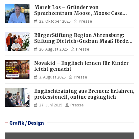
Marek Los – Gründer von
Sprachzentrum Moose, Moose Casa
Italia und Apartamento Brasil |
22. Oktober 2025
Presse
Internationaler Experte für Bildung
und Investitionen in Brasilien
BürgerStiftung Region Ahrensburg:
Stiftung Dietrich+Gudrun Maaß fördert
Deutschkenntnisse von Frauen
26. August 2025
Presse
Novakid – Englisch lernen für Kinder
leicht gemacht
3. August 2025
Presse
Englischtraining aus Bremen: Erfahren,
professionell, online zugänglich
27. Juni 2025
Presse
Grafik / Design