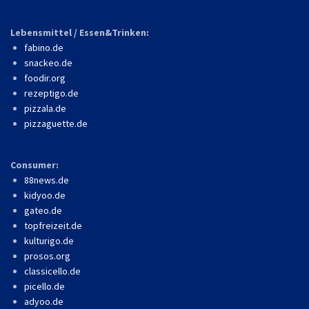
Lebensmittel / Essen&Trinken:
fabino.de
snackeo.de
foodir.org
rezeptigo.de
pizzala.de
pizzaguette.de
Consumer:
88news.de
kidyoo.de
gateo.de
topfreizeit.de
kulturigo.de
prosos.org
classicello.de
picello.de
adyoo.de