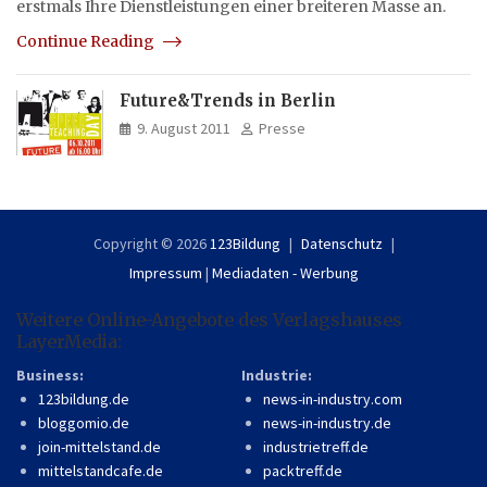
erstmals Ihre Dienstleistungen einer breiteren Masse an.
Continue Reading
Future&Trends in Berlin
9. August 2011
Presse
Copyright © 2026
123Bildung
Datenschutz
Impressum
|
Mediadaten - Werbung
Weitere Online-Angebote des Verlagshauses
LayerMedia:
Business:
Industrie:
123bildung.de
news-in-industry.com
bloggomio.de
news-in-industry.de
join-mittelstand.de
industrietreff.de
mittelstandcafe.de
packtreff.de