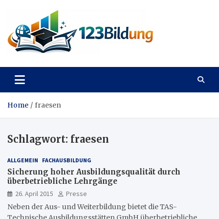
Skip
to
content
123Bildung
News und Infos aus dem Bildungswesen
Home
fraesen
Schlagwort:
fraesen
ALLGEMEIN
FACHAUSBILDUNG
Sicherung hoher Ausbildungsqualität durch
überbetriebliche Lehrgänge
26. April 2015
Presse
Neben der Aus- und Weiterbildung bietet die TAS-
Technische Ausbildungsstätten GmbH überbetriebliche