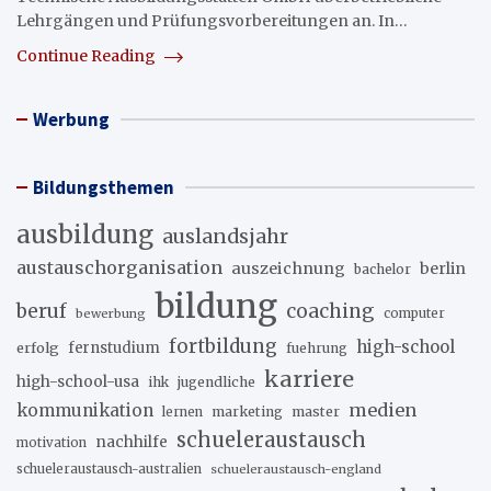
Lehrgängen und Prüfungsvorbereitungen an. In…
Continue Reading
Werbung
Bildungsthemen
ausbildung
auslandsjahr
austauschorganisation
auszeichnung
berlin
bachelor
bildung
beruf
coaching
bewerbung
computer
fortbildung
high-school
erfolg
fernstudium
fuehrung
karriere
high-school-usa
ihk
jugendliche
medien
kommunikation
marketing
master
lernen
schueleraustausch
nachhilfe
motivation
schueleraustausch-australien
schueleraustausch-england