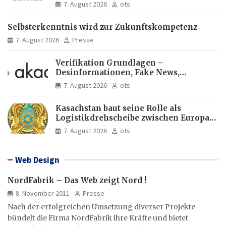
Europas Zukunft
7. August 2026
ots
Selbsterkenntnis wird zur Zukunftskompetenz
7. August 2026
Presse
Verifikation Grundlagen –
Desinformationen, Fake News,
manipulierte Inhalte | dpa-Akademie
7. August 2026
ots
Kasachstan baut seine Rolle als
Logistikdrehscheibe zwischen Europa
und Asien aus
7. August 2026
ots
Web Design
NordFabrik – Das Web zeigt Nord !
8. November 2011
Presse
Nach der erfolgreichen Umsetzung diverser Projekte
bündelt die Firma NordFabrik ihre Kräfte und bietet