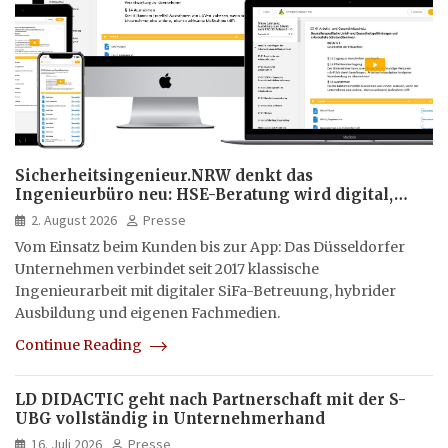
Sicherheitsingenieur.NRW denkt das
Ingenieurbüro neu: HSE-Beratung wird digital,
hybrid und multimedial
2. August 2026
Presse
Vom Einsatz beim Kunden bis zur App: Das Düsseldorfer
Unternehmen verbindet seit 2017 klassische
Ingenieurarbeit mit digitaler SiFa-Betreuung, hybrider
Ausbildung und eigenen Fachmedien.
Continue Reading
LD DIDACTIC geht nach Partnerschaft mit der S-
UBG vollständig in Unternehmerhand
16. Juli 2026
Presse