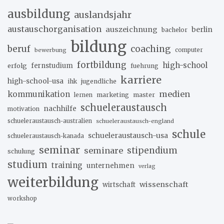
ausbildung
auslandsjahr
austauschorganisation
auszeichnung
berlin
bachelor
bildung
beruf
coaching
bewerbung
computer
fortbildung
high-school
erfolg
fernstudium
fuehrung
karriere
high-school-usa
ihk
jugendliche
medien
kommunikation
marketing
master
lernen
schueleraustausch
nachhilfe
motivation
schueleraustausch-australien
schueleraustausch-england
schule
schueleraustausch-usa
schueleraustausch-kanada
seminar
stipendium
seminare
schulung
studium
training
unternehmen
verlag
weiterbildung
wissenschaft
wirtschaft
workshop