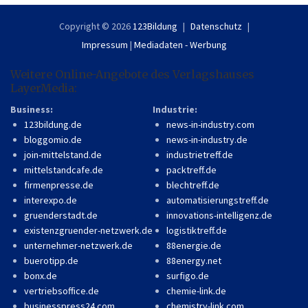
Copyright © 2026
123Bildung
Datenschutz
Impressum
|
Mediadaten - Werbung
Weitere Online-Angebote des Verlagshauses
LayerMedia:
Business:
Industrie:
123bildung.de
news-in-industry.com
bloggomio.de
news-in-industry.de
join-mittelstand.de
industrietreff.de
mittelstandcafe.de
packtreff.de
firmenpresse.de
blechtreff.de
interexpo.de
automatisierungstreff.de
gruenderstadt.de
innovations-intelligenz.de
existenzgruender-netzwerk.de
logistiktreff.de
unternehmer-netzwerk.de
88energie.de
buerotipp.de
88energy.net
bonx.de
surfigo.de
vertriebsoffice.de
chemie-link.de
businesspress24.com
chemistry-link.com