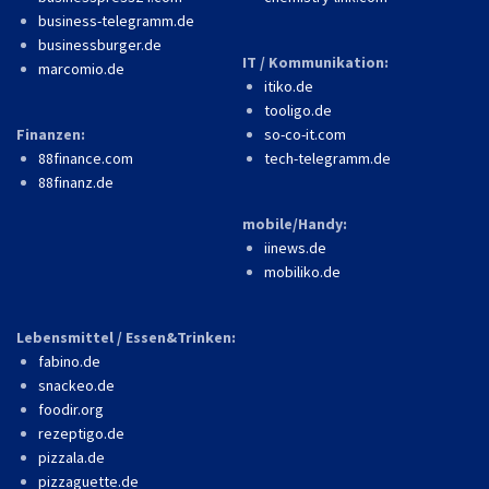
business-telegramm.de
businessburger.de
IT / Kommunikation:
marcomio.de
itiko.de
tooligo.de
Finanzen:
so-co-it.com
88finance.com
tech-telegramm.de
88finanz.de
mobile/Handy:
iinews.de
mobiliko.de
Lebensmittel / Essen&Trinken:
fabino.de
snackeo.de
foodir.org
rezeptigo.de
pizzala.de
pizzaguette.de