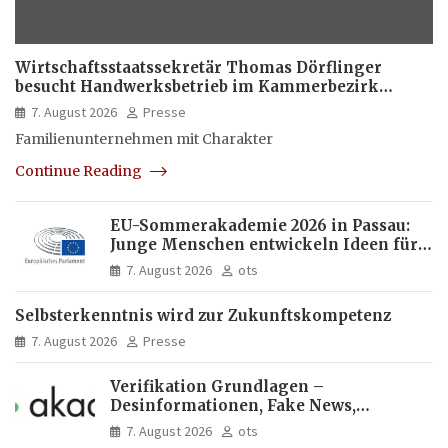
Wirtschaftsstaatssekretär Thomas Dörflinger
besucht Handwerksbetrieb im Kammerbezirk
Freiburg
7. August 2026
Presse
Familienunternehmen mit Charakter
Continue Reading
EU-Sommerakademie 2026 in Passau:
Junge Menschen entwickeln Ideen für
Europas Zukunft
7. August 2026
ots
Selbsterkenntnis wird zur Zukunftskompetenz
7. August 2026
Presse
Verifikation Grundlagen –
Desinformationen, Fake News,
manipulierte Inhalte | dpa-Akademie
7. August 2026
ots