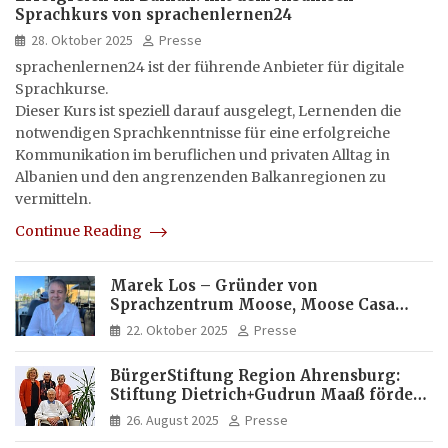
Sprachkurs von sprachenlernen24
28. Oktober 2025
Presse
sprachenlernen24 ist der führende Anbieter für digitale
Sprachkurse.
Dieser Kurs ist speziell darauf ausgelegt, Lernenden die
notwendigen Sprachkenntnisse für eine erfolgreiche
Kommunikation im beruflichen und privaten Alltag in
Albanien und den angrenzenden Balkanregionen zu
vermitteln.
Continue Reading
Marek Los – Gründer von
Sprachzentrum Moose, Moose Casa
Italia und Apartamento Brasil |
22. Oktober 2025
Presse
Internationaler Experte für Bildung
und Investitionen in Brasilien
BürgerStiftung Region Ahrensburg:
Stiftung Dietrich+Gudrun Maaß fördert
Deutschkenntnisse von Frauen
26. August 2025
Presse