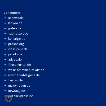
Consumer:
88news.de
kidyoo.de
gateo.de
topfreizeit.de
kulturigo.de
prosos.org
classicello.de
picello.de
adyoo.de
fitundmunter.de
weihnachtsmarktplatz.de
internet-intelligenz.de
fynngo.de
maxemotion.de
newstag.de
politikexpress.de