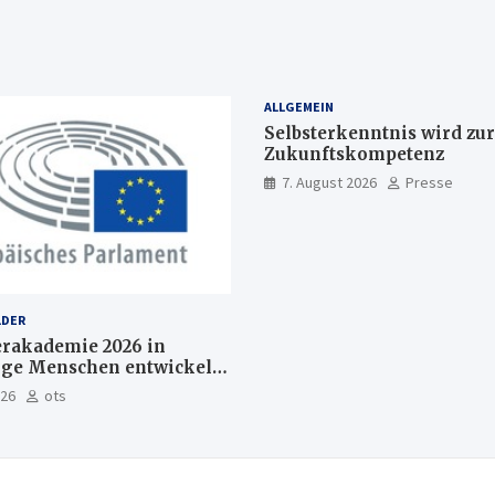
ALLGEMEIN
Selbsterkenntnis wird zur
Zukunftskompetenz
7. August 2026
Presse
LDER
akademie 2026 in
nge Menschen entwickeln
Europas Zukunft
026
ots