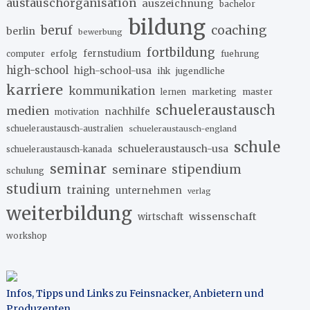
austauschorganisation
auszeichnung
bachelor
bildung
beruf
coaching
berlin
bewerbung
fortbildung
erfolg
fernstudium
fuehrung
computer
high-school
high-school-usa
ihk
jugendliche
karriere
kommunikation
marketing
master
lernen
schueleraustausch
medien
nachhilfe
motivation
schueleraustausch-australien
schueleraustausch-england
schule
schueleraustausch-usa
schueleraustausch-kanada
seminar
stipendium
seminare
schulung
studium
training
unternehmen
verlag
weiterbildung
wissenschaft
wirtschaft
workshop
Infos, Tipps und Links zu Feinsnacker, Anbietern und
Produzenten
.