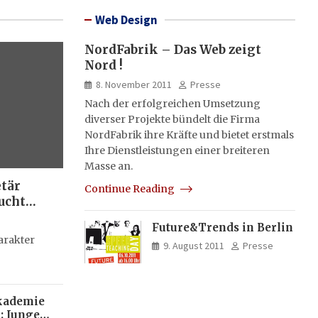
Web Design
NordFabrik – Das Web zeigt
Nord !
8. November 2011
Presse
Nach der erfolgreichen Umsetzung
diverser Projekte bündelt die Firma
NordFabrik ihre Kräfte und bietet erstmals
Ihre Dienstleistungen einer breiteren
Masse an.
etär
Continue Reading
ucht
Future&Trends in Berlin
g
arakter
9. August 2011
Presse
kademie
: Junge