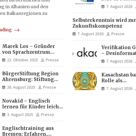
on im beruflichen und
Menschen ent
7. August 2026
tag in Albanien und den
Ideen für Eur
en Balkanregionen zu
Zukunft
Selbsterkenntnis wird zur
Zukunftskompetenz
eading
7. August 2026
Presse
Marek Los – Gründer
Verifikation 
von Sprachzentrum
– Desinforma
Moose, Moose Casa
Fake News, ma
22. Oktober 2025
Presse
7. August 2026
Italia und Apartamento
Inhalte | dpa
Brasil | Internationaler
BürgerStiftung Region
Kasachstan ba
Experte für Bildung und
Ahrensburg: Stiftung
Rolle als
Investitionen in
Dietrich+Gudrun Maaß
Logistikdrehs
Brasilien
26. August 2025
Presse
7. August 2026
fördert
zwischen Eur
Deutschkenntnisse von
Asien aus
Novakid – Englisch
Frauen
lernen für Kinder leicht
gemacht
3. August 2025
Presse
Englischtraining aus
Bremen: Erfahren,