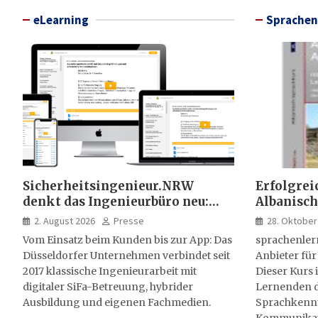
eLearning
Sprachen
Sicherheitsingenieur.NRW
Erfolgrei
denkt das Ingenieurbüro neu:
Albanisch
HSE-Beratung wird digital,
sprachen
2. August 2026
Presse
28. Oktober
hybrid und multimedial
Vom Einsatz beim Kunden bis zur App: Das
sprachenler
Düsseldorfer Unternehmen verbindet seit
Anbieter für
2017 klassische Ingenieurarbeit mit
Dieser Kurs i
digitaler SiFa-Betreuung, hybrider
Lernenden d
Ausbildung und eigenen Fachmedien.
Sprachkenntn