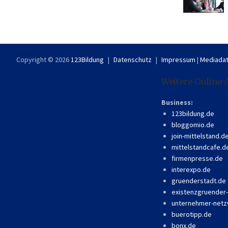
Copyright © 2026
123Bildung
Datenschutz
Impressum
|
Mediadat
Weitere Online-
Business:
123bildung.de
bloggomio.de
join-mittelstand.d
mittelstandcafe.d
firmenpresse.de
interexpo.de
gruenderstadt.de
existenzgruender
unternehmer-netz
buerotipp.de
bonx.de