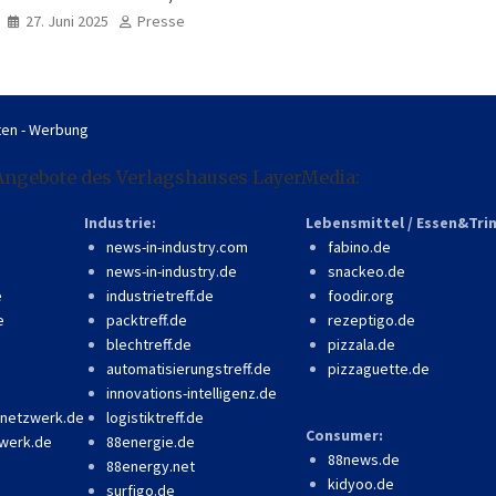
professionell, online
27. Juni 2025
Presse
zugänglich
en - Werbung
Angebote des Verlagshauses LayerMedia:
Industrie:
Lebensmittel / Essen&Tri
news-in-industry.com
fabino.de
news-in-industry.de
snackeo.de
e
industrietreff.de
foodir.org
e
packtreff.de
rezeptigo.de
blechtreff.de
pizzala.de
automatisierungstreff.de
pizzaguette.de
innovations-intelligenz.de
-netzwerk.de
logistiktreff.de
Consumer:
werk.de
88energie.de
88news.de
88energy.net
kidyoo.de
surfigo.de