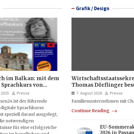
Grafik / Design
ch im Balkan: mit dem
Wirtschaftsstaatssekr
 Sprachkurs von
Thomas Dörflinger bes
lernen24
Handwerksbetrieb im
 2025
Presse
7. August 2026
Presse
Kammerbezirk Freibur
nen24 ist der führende
Familienunternehmen mit Ch
 digitale Sprachkurse.
Continue Reading
st speziell darauf ausgelegt,
ie notwendigen
EU-Sommera
isse für eine erfolgreiche
2026 in Passau