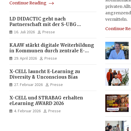
Kommunikati
Continue Reading
privaten All
angrenzend
LD DIDACTIC geht nach
vermitteln.
Partnerschaft mit der S-UBG
Continue R
vollständig in Unternehmerhand
16. Juli 2026
Presse
KAAW stärkt digitale Weiterbildung
in Kommunen durch zentrale E-
Learning Plattform von X-CELL
29. April 2026
Presse
X-CELL launcht E-Learning zu
Diversity & Unconscious Bias
27. Februar 2026
Presse
X-CELL und STRABAG erhalten
eLearning AWARD 2026
4. Februar 2026
Presse