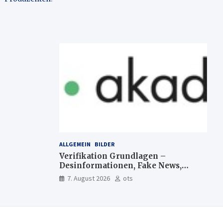
ALLGEMEIN
BILDER
Verifikation Grundlagen –
Desinformationen, Fake News,
manipulierte Inhalte | dpa-
7. August 2026
ots
Akademie