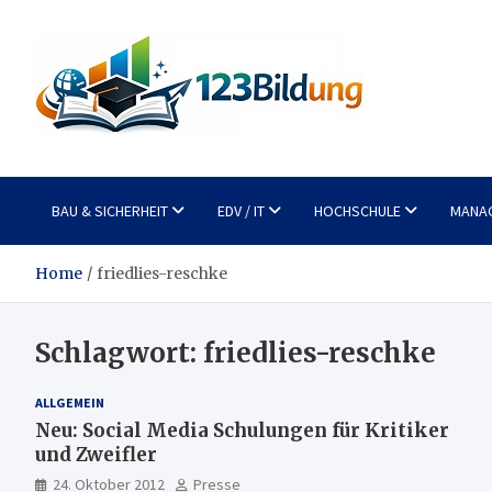
Skip
to
content
123Bildung
News und Infos aus dem Bildungswesen
BAU & SICHERHEIT
EDV / IT
HOCHSCHULE
MANA
Home
friedlies-reschke
Schlagwort:
friedlies-reschke
ALLGEMEIN
Neu: Social Media Schulungen für Kritiker
und Zweifler
24. Oktober 2012
Presse