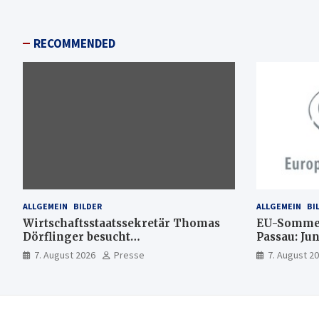
RECOMMENDED
ALLGEMEIN
BILDER
ALLGEMEIN
BI
Wirtschaftsstaatssekretär Thomas
EU-Sommer
Dörflinger besucht
Passau: Ju
Handwerksbetrieb im
Ideen für 
7. August 2026
Presse
7. August 2
Kammerbezirk Freiburg