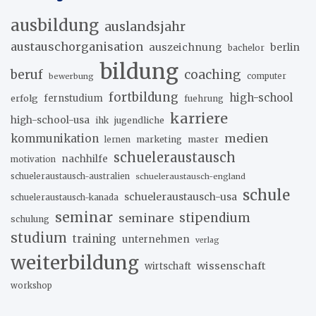
ausbildung
auslandsjahr
austauschorganisation
auszeichnung
berlin
bachelor
bildung
beruf
coaching
bewerbung
computer
fortbildung
high-school
erfolg
fernstudium
fuehrung
karriere
high-school-usa
ihk
jugendliche
medien
kommunikation
marketing
master
lernen
schueleraustausch
nachhilfe
motivation
schueleraustausch-australien
schueleraustausch-england
schule
schueleraustausch-usa
schueleraustausch-kanada
seminar
stipendium
seminare
schulung
studium
training
unternehmen
verlag
weiterbildung
wissenschaft
wirtschaft
workshop