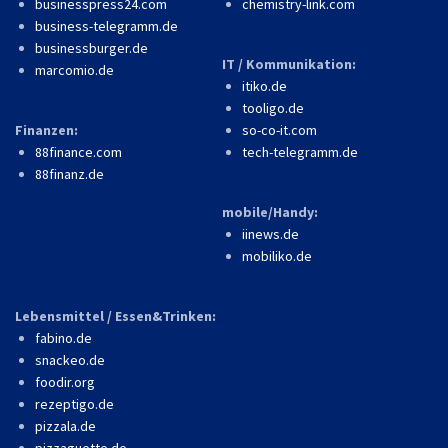
businesspress24.com
chemistry-link.com
business-telegramm.de
businessburger.de
IT / Kommunikation:
marcomio.de
itiko.de
tooligo.de
Finanzen:
so-co-it.com
88finance.com
tech-telegramm.de
88finanz.de
mobile/Handy:
iinews.de
mobiliko.de
Lebensmittel / Essen&Trinken:
fabino.de
snackeo.de
foodir.org
rezeptigo.de
pizzala.de