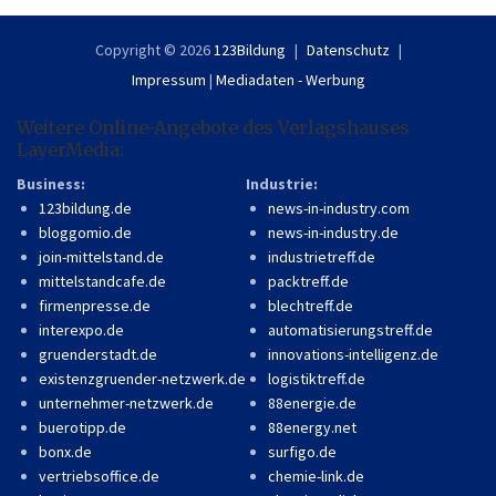
Copyright © 2026
123Bildung
Datenschutz
Impressum
|
Mediadaten - Werbung
Weitere Online-Angebote des Verlagshauses
LayerMedia:
Business:
Industrie:
123bildung.de
news-in-industry.com
bloggomio.de
news-in-industry.de
join-mittelstand.de
industrietreff.de
mittelstandcafe.de
packtreff.de
firmenpresse.de
blechtreff.de
interexpo.de
automatisierungstreff.de
gruenderstadt.de
innovations-intelligenz.de
existenzgruender-netzwerk.de
logistiktreff.de
unternehmer-netzwerk.de
88energie.de
buerotipp.de
88energy.net
bonx.de
surfigo.de
vertriebsoffice.de
chemie-link.de