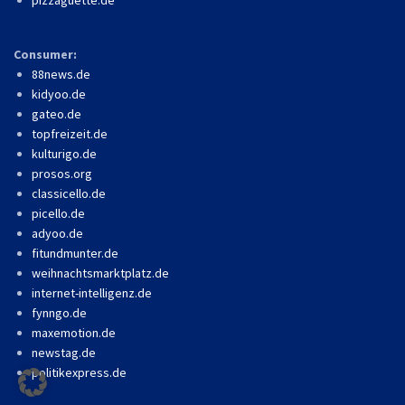
pizzaguette.de
Consumer:
88news.de
kidyoo.de
gateo.de
topfreizeit.de
kulturigo.de
prosos.org
classicello.de
picello.de
adyoo.de
fitundmunter.de
weihnachtsmarktplatz.de
internet-intelligenz.de
fynngo.de
maxemotion.de
newstag.de
politikexpress.de