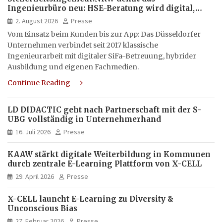
Ingenieurbüro neu: HSE-Beratung wird digital,
hybrid und multimedial
2. August 2026
Presse
Vom Einsatz beim Kunden bis zur App: Das Düsseldorfer
Unternehmen verbindet seit 2017 klassische
Ingenieurarbeit mit digitaler SiFa-Betreuung, hybrider
Ausbildung und eigenen Fachmedien.
Continue Reading
LD DIDACTIC geht nach Partnerschaft mit der S-
UBG vollständig in Unternehmerhand
16. Juli 2026
Presse
KAAW stärkt digitale Weiterbildung in Kommunen
durch zentrale E-Learning Plattform von X-CELL
29. April 2026
Presse
X-CELL launcht E-Learning zu Diversity &
Unconscious Bias
27. Februar 2026
Presse