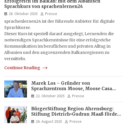
Erfolgreich im Balkan: mit dem Albanisch
Sprachkurs von sprachenlernen24
28. Oktober 2025
Presse
sprachenlernen24 ist der führende Anbieter für digitale
Sprachkurse.
Dieser Kurs ist speziell darauf ausgelegt, Lernenden die
notwendigen Sprachkenntnisse für eine erfolgreiche
Kommunikation im beruflichen und privaten Alltag in
Albanien und den angrenzenden Balkanregionen zu
vermitteln.
Continue Reading
Marek Los – Gründer von
Sprachzentrum Moose, Moose Casa
Italia und Apartamento Brasil |
22. Oktober 2025
Presse
Internationaler Experte für Bildung
und Investitionen in Brasilien
BürgerStiftung Region Ahrensburg:
Stiftung Dietrich+Gudrun Maaß fördert
Deutschkenntnisse von Frauen
26. August 2025
Presse