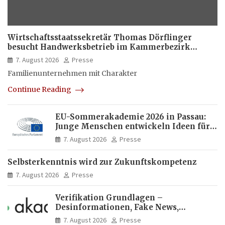
Wirtschaftsstaatssekretär Thomas Dörflinger
besucht Handwerksbetrieb im Kammerbezirk
Freiburg
7. August 2026
Presse
Familienunternehmen mit Charakter
Continue Reading
EU-Sommerakademie 2026 in Passau:
Junge Menschen entwickeln Ideen für
Europas Zukunft
7. August 2026
Presse
Selbsterkenntnis wird zur Zukunftskompetenz
7. August 2026
Presse
Verifikation Grundlagen –
Desinformationen, Fake News,
manipulierte Inhalte | dpa-Akademie
7. August 2026
Presse