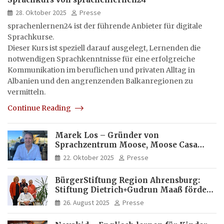
28. Oktober 2025
Presse
sprachenlernen24 ist der führende Anbieter für digitale
Sprachkurse.
Dieser Kurs ist speziell darauf ausgelegt, Lernenden die
notwendigen Sprachkenntnisse für eine erfolgreiche
Kommunikation im beruflichen und privaten Alltag in
Albanien und den angrenzenden Balkanregionen zu
vermitteln.
Continue Reading
Marek Los – Gründer von
Sprachzentrum Moose, Moose Casa
Italia und Apartamento Brasil |
22. Oktober 2025
Presse
Internationaler Experte für Bildung
und Investitionen in Brasilien
BürgerStiftung Region Ahrensburg:
Stiftung Dietrich+Gudrun Maaß fördert
Deutschkenntnisse von Frauen
26. August 2025
Presse