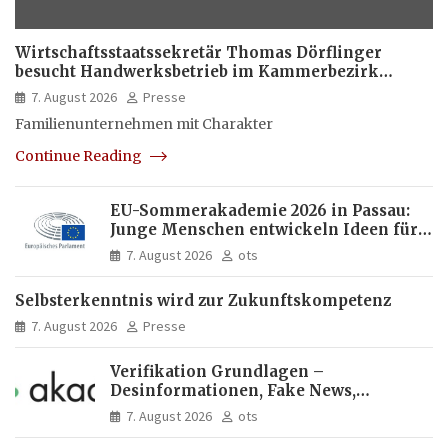
Wirtschaftsstaatssekretär Thomas Dörflinger
besucht Handwerksbetrieb im Kammerbezirk
Freiburg
7. August 2026
Presse
Familienunternehmen mit Charakter
Continue Reading
EU-Sommerakademie 2026 in Passau:
Junge Menschen entwickeln Ideen für
Europas Zukunft
7. August 2026
ots
Selbsterkenntnis wird zur Zukunftskompetenz
7. August 2026
Presse
Verifikation Grundlagen –
Desinformationen, Fake News,
manipulierte Inhalte | dpa-Akademie
7. August 2026
ots