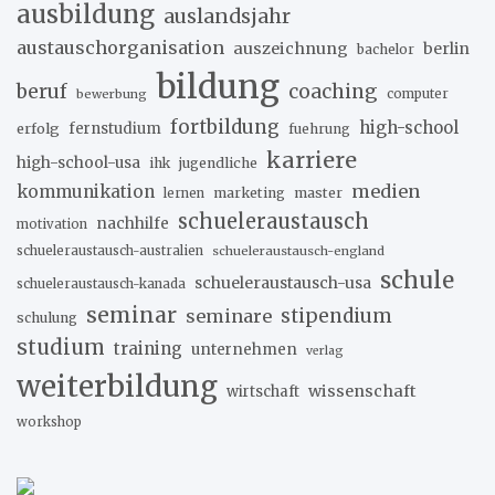
ausbildung
auslandsjahr
austauschorganisation
auszeichnung
berlin
bachelor
bildung
beruf
coaching
bewerbung
computer
fortbildung
high-school
erfolg
fernstudium
fuehrung
karriere
high-school-usa
ihk
jugendliche
medien
kommunikation
marketing
master
lernen
schueleraustausch
nachhilfe
motivation
schueleraustausch-australien
schueleraustausch-england
schule
schueleraustausch-usa
schueleraustausch-kanada
seminar
stipendium
seminare
schulung
studium
training
unternehmen
verlag
weiterbildung
wissenschaft
wirtschaft
workshop