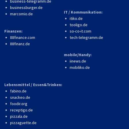
business-telegramm.de
businessburger.de
IT / Kommunikation:
marcomio.de
itiko.de
tooligo.de
Finanzen:
so-co-it.com
88finance.com
tech-telegramm.de
88finanz.de
mobile/Handy:
iinews.de
mobiliko.de
Lebensmittel / Essen&Trinken:
fabino.de
snackeo.de
foodir.org
rezeptigo.de
pizzala.de
pizzaguette.de