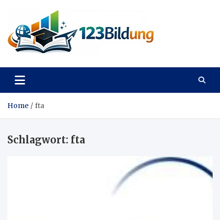
Skip
to
content
123Bildung
News und Infos aus dem Bildungswesen
Home
fta
Schlagwort:
fta