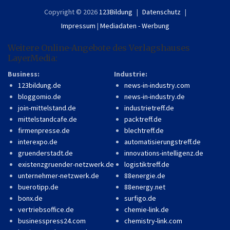
Copyright © 2026
123Bildung
Datenschutz
Impressum
|
Mediadaten - Werbung
Weitere Online-Angebote des Verlagshauses
LayerMedia:
Business:
Industrie:
123bildung.de
news-in-industry.com
bloggomio.de
news-in-industry.de
join-mittelstand.de
industrietreff.de
mittelstandcafe.de
packtreff.de
firmenpresse.de
blechtreff.de
interexpo.de
automatisierungstreff.de
gruenderstadt.de
innovations-intelligenz.de
existenzgruender-netzwerk.de
logistiktreff.de
unternehmer-netzwerk.de
88energie.de
buerotipp.de
88energy.net
bonx.de
surfigo.de
vertriebsoffice.de
chemie-link.de
businesspress24.com
chemistry-link.com