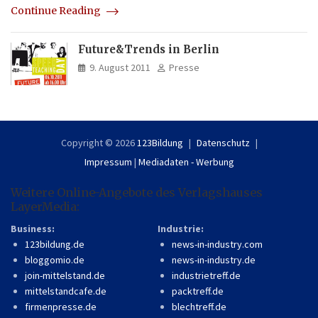
Continue Reading
Future&Trends in Berlin
9. August 2011
Presse
Copyright © 2026
123Bildung
Datenschutz
Impressum
|
Mediadaten - Werbung
Weitere Online-Angebote des Verlagshauses
LayerMedia:
Business:
Industrie:
123bildung.de
news-in-industry.com
bloggomio.de
news-in-industry.de
join-mittelstand.de
industrietreff.de
mittelstandcafe.de
packtreff.de
firmenpresse.de
blechtreff.de