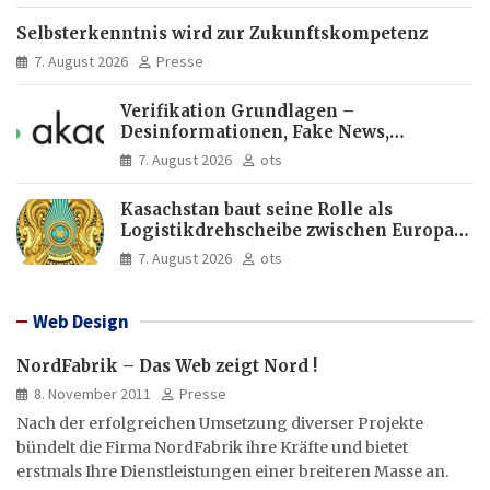
Selbsterkenntnis wird zur Zukunftskompetenz
7. August 2026
Presse
Verifikation Grundlagen –
Desinformationen, Fake News,
manipulierte Inhalte | dpa-Akademie
7. August 2026
ots
Kasachstan baut seine Rolle als
Logistikdrehscheibe zwischen Europa
und Asien aus
7. August 2026
ots
Web Design
NordFabrik – Das Web zeigt Nord !
8. November 2011
Presse
Nach der erfolgreichen Umsetzung diverser Projekte
bündelt die Firma NordFabrik ihre Kräfte und bietet
erstmals Ihre Dienstleistungen einer breiteren Masse an.