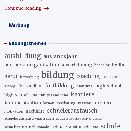
Continue Reading
Werbung
Bildungsthemen
ausbildung
auslandsjahr
austauschorganisation
auszeichnung
berlin
bachelor
bildung
beruf
coaching
bewerbung
computer
fortbildung
high-school
erfolg
fernstudium
fuehrung
karriere
high-school-usa
ihk
jugendliche
medien
kommunikation
marketing
master
lernen
schueleraustausch
nachhilfe
motivation
schueleraustausch-australien
schueleraustausch-england
schule
schueleraustausch-usa
schueleraustausch-kanada