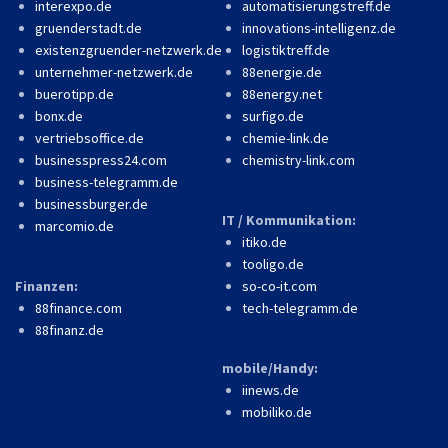
interexpo.de
automatisierungstreff.de
gruenderstadt.de
innovations-intelligenz.de
existenzgruender-netzwerk.de
logistiktreff.de
unternehmer-netzwerk.de
88energie.de
buerotipp.de
88energy.net
bonx.de
surfigo.de
vertriebsoffice.de
chemie-link.de
businesspress24.com
chemistry-link.com
business-telegramm.de
businessburger.de
IT / Kommunikation:
marcomio.de
itiko.de
tooligo.de
Finanzen:
so-co-it.com
88finance.com
tech-telegramm.de
88finanz.de
mobile/Handy:
iinews.de
mobiliko.de