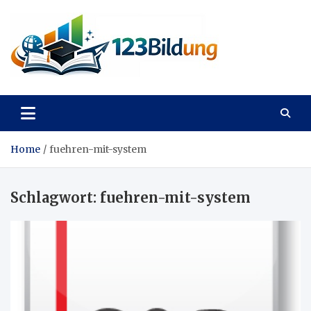
Skip
to
content
123Bildung
News und Infos aus dem Bildungswesen
Home
fuehren-mit-system
Schlagwort:
fuehren-mit-system