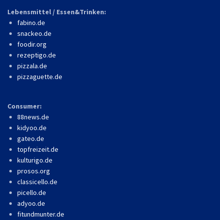
Lebensmittel / Essen&Trinken:
fabino.de
snackeo.de
foodir.org
rezeptigo.de
pizzala.de
pizzaguette.de
Consumer:
88news.de
kidyoo.de
gateo.de
topfreizeit.de
kulturigo.de
prosos.org
classicello.de
picello.de
adyoo.de
fitundmunter.de