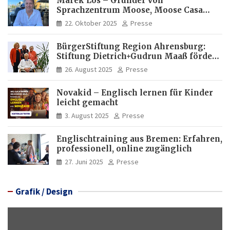
Marek Los – Gründer von
Sprachzentrum Moose, Moose Casa
Italia und Apartamento Brasil |
22. Oktober 2025
Presse
Internationaler Experte für Bildung
und Investitionen in Brasilien
BürgerStiftung Region Ahrensburg:
Stiftung Dietrich+Gudrun Maaß fördert
Deutschkenntnisse von Frauen
26. August 2025
Presse
Novakid – Englisch lernen für Kinder
leicht gemacht
3. August 2025
Presse
Englischtraining aus Bremen: Erfahren,
professionell, online zugänglich
27. Juni 2025
Presse
Grafik / Design