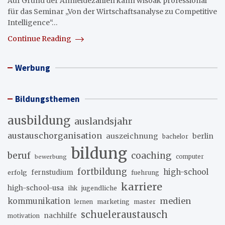
Auf Grund der Anmeldezahlen kann wisoak professional
für das Seminar „Von der Wirtschaftsanalyse zu Competitive
Intelligence“…
Continue Reading
Werbung
Bildungsthemen
ausbildung
auslandsjahr
austauschorganisation
auszeichnung
berlin
bachelor
bildung
beruf
coaching
bewerbung
computer
fortbildung
high-school
erfolg
fernstudium
fuehrung
karriere
high-school-usa
ihk
jugendliche
medien
kommunikation
marketing
master
lernen
schueleraustausch
nachhilfe
motivation