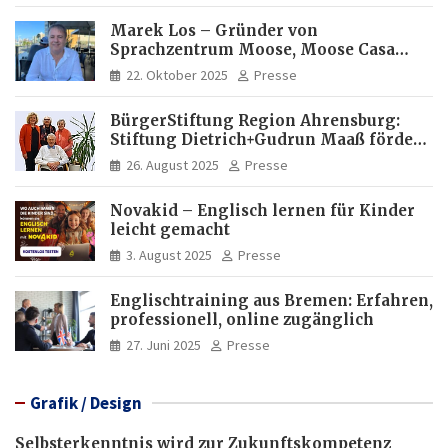
Marek Los – Gründer von
Sprachzentrum Moose, Moose Casa
Italia und Apartamento Brasil |
22. Oktober 2025
Presse
Internationaler Experte für Bildung
und Investitionen in Brasilien
BürgerStiftung Region Ahrensburg:
Stiftung Dietrich+Gudrun Maaß fördert
Deutschkenntnisse von Frauen
26. August 2025
Presse
Novakid – Englisch lernen für Kinder
leicht gemacht
3. August 2025
Presse
Englischtraining aus Bremen: Erfahren,
professionell, online zugänglich
27. Juni 2025
Presse
Grafik / Design
Selbsterkenntnis wird zur Zukunftskompetenz