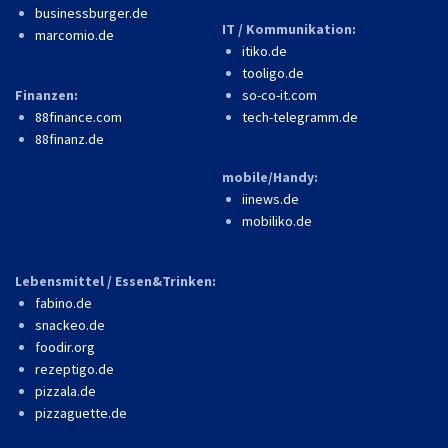
businessburger.de
IT / Kommunikation:
marcomio.de
itiko.de
tooligo.de
Finanzen:
so-co-it.com
88finance.com
tech-telegramm.de
88finanz.de
mobile/Handy:
iinews.de
mobiliko.de
Lebensmittel / Essen&Trinken:
fabino.de
snackeo.de
foodir.org
rezeptigo.de
pizzala.de
pizzaguette.de