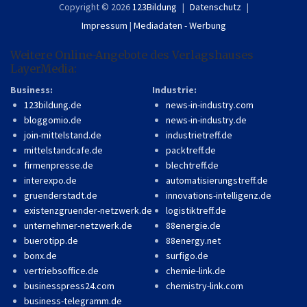
Copyright © 2026
123Bildung
Datenschutz
Impressum
|
Mediadaten - Werbung
Weitere Online-Angebote des Verlagshauses
LayerMedia:
Business:
Industrie:
123bildung.de
news-in-industry.com
bloggomio.de
news-in-industry.de
join-mittelstand.de
industrietreff.de
mittelstandcafe.de
packtreff.de
firmenpresse.de
blechtreff.de
interexpo.de
automatisierungstreff.de
gruenderstadt.de
innovations-intelligenz.de
existenzgruender-netzwerk.de
logistiktreff.de
unternehmer-netzwerk.de
88energie.de
buerotipp.de
88energy.net
bonx.de
surfigo.de
vertriebsoffice.de
chemie-link.de
businesspress24.com
chemistry-link.com
business-telegramm.de