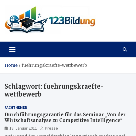
Skip
to
content
123Bildung
News und Infos aus dem Bildungswesen
Home
fuehrungskraefte-wettbewerb
Schlagwort:
fuehrungskraefte-
wettbewerb
FACHTHEMEN
Durchführungsgarantie für das Seminar „Von der
Wirtschaftsanalyse zu Competitive Intelligence“
18. Januar 2011
Presse