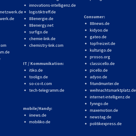
innovations-intelligenz.de
-netzwerk.de
logistiktreff.de
Consumer:
werk.de
88energie.de
88news.de
88energy.net
kidyoo.de
surfigo.de
gateo.de
chemie-link.de
topfreizeit.de
.com
chemistry-link.com
kulturigo.de
mm.de
prosos.org
e
IT / Kommunikation:
classicello.de
itiko.de
picello.de
tooligo.de
adyoo.de
so-co-it.com
fitundmunter.de
tech-telegramm.de
weihnachtsmarktplatz.de
internet-intelligenz.de
fynngo.de
mobile/Handy:
maxemotion.de
iinews.de
newstag.de
mobiliko.de
politikexpress.de