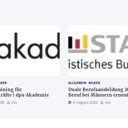
LDER
ALLGEMEIN
BILDER
aining für
Duale Berufsausbildung 2
räfte | dpa-Akademie
Beruf bei Männern erneut
Mechatroniker, bei Fraue
026
ots
6. August 2026
ots
medizinische Fachangeste