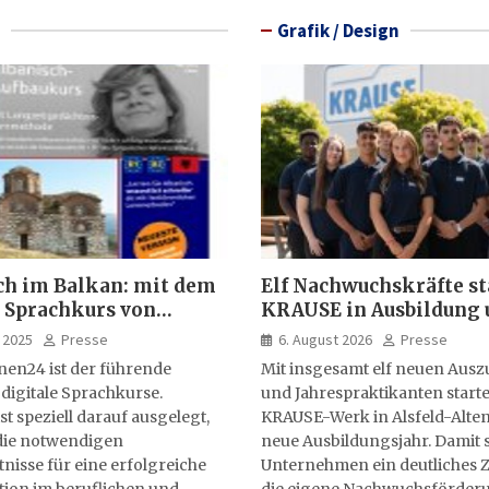
Grafik / Design
ch im Balkan: mit dem
Elf Nachwuchskräfte st
 Sprachkurs von
KRAUSE in Ausbildung 
lernen24
Jahrespraktikum
 2025
Presse
6. August 2026
Presse
nen24 ist der führende
Mit insgesamt elf neuen Aus
 digitale Sprachkurse.
und Jahrespraktikanten starte
st speziell darauf ausgelegt,
KRAUSE-Werk in Alsfeld-Alten
ie notwendigen
neue Ausbildungsjahr. Damit s
isse für eine erfolgreiche
Unternehmen ein deutliches Z