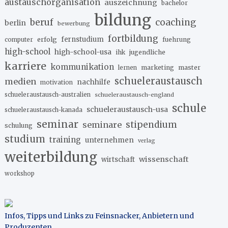
austauschorganisation
auszeichnung
bachelor
bildung
beruf
coaching
berlin
bewerbung
fortbildung
erfolg
fernstudium
fuehrung
computer
high-school
high-school-usa
ihk
jugendliche
karriere
kommunikation
marketing
master
lernen
schueleraustausch
medien
nachhilfe
motivation
schueleraustausch-australien
schueleraustausch-england
schule
schueleraustausch-usa
schueleraustausch-kanada
seminar
stipendium
seminare
schulung
studium
training
unternehmen
verlag
weiterbildung
wissenschaft
wirtschaft
workshop
Infos, Tipps und Links zu Feinsnacker, Anbietern und
Produzenten
.