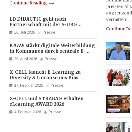
Kommunikati
Continue Reading
privaten All
angrenzend
LD DIDACTIC geht nach
vermitteln.
Partnerschaft mit der S-UBG
Continue R
vollständig in Unternehmerhand
16. Juli 2026
Presse
KAAW stärkt digitale Weiterbildung
in Kommunen durch zentrale E-
Learning Plattform von X-CELL
29. April 2026
Presse
X-CELL launcht E-Learning zu
Diversity & Unconscious Bias
27. Februar 2026
Presse
X-CELL und STRABAG erhalten
eLearning AWARD 2026
4. Februar 2026
Presse