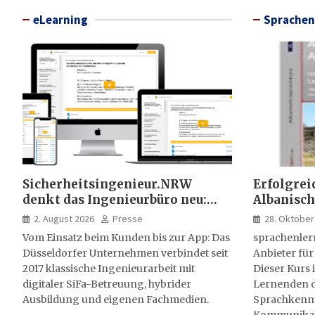
eLearning
Sprachen
Sicherheitsingenieur.NRW
Erfolgrei
denkt das Ingenieurbüro neu:
Albanisch
HSE-Beratung wird digital,
sprachen
2. August 2026
Presse
28. Oktober
hybrid und multimedial
Vom Einsatz beim Kunden bis zur App: Das
sprachenler
Düsseldorfer Unternehmen verbindet seit
Anbieter für
2017 klassische Ingenieurarbeit mit
Dieser Kurs i
digitaler SiFa-Betreuung, hybrider
Lernenden d
Ausbildung und eigenen Fachmedien.
Sprachkenntn