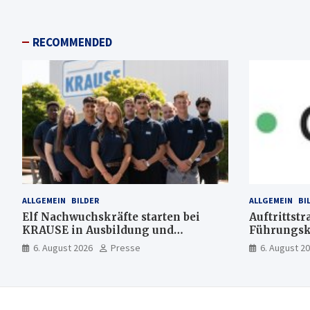
RECOMMENDED
ALLGEMEIN
BILDER
ALLGEMEIN
BI
Elf Nachwuchskräfte starten bei
Auftrittstr
KRAUSE in Ausbildung und
Führungsk
Jahrespraktikum
6. August 2026
Presse
6. August 2