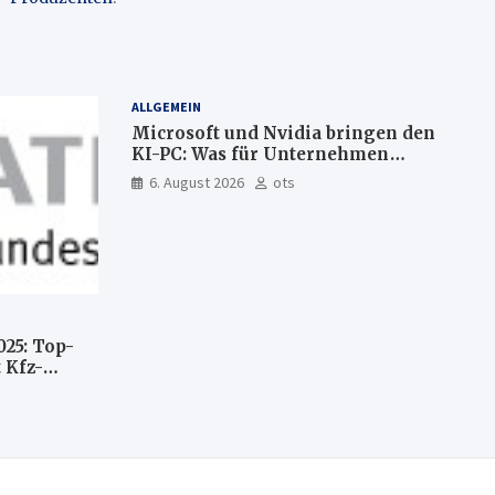
ALLGEMEIN
Microsoft und Nvidia bringen den
KI-PC: Was für Unternehmen
künftig direkt auf Ihrem Computer
6. August 2026
ots
läuft und was weiter in der Cloud
bleibt
025: Top-
 Kfz-
n
llte