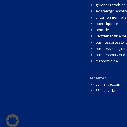
gruenderstadt.de
existenzgruender
unternehmer-netz
buerotipp.de
bonx.de
vertriebsoffice.de
businesspress24
business-telegra
businessburger.d
marcomio.de
Finanzen:
88finance.com
88finanz.de