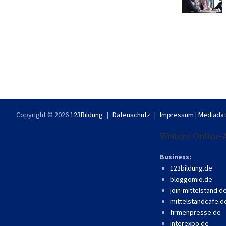
Copyright © 2026
123Bildung
Datenschutz
Impressum
|
Mediadat
Weitere Online-
Business:
123bildung.de
bloggomio.de
join-mittelstand.d
mittelstandcafe.d
firmenpresse.de
interexpo.de