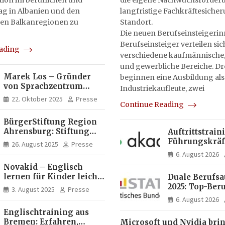
on im beruflichen und
die eigene Nachwuchsförderu
tag in Albanien und den
langfristige Fachkräftesiche
en Balkanregionen zu
Standort.
Die neuen Berufseinsteigeri
Berufseinsteiger verteilen sic
eading
verschiedene kaufmännische,
und gewerbliche Bereiche. Dr
Marek Los – Gründer
beginnen eine Ausbildung als
von Sprachzentrum
Industriekaufleute, zwei
Moose, Moose Casa
22. Oktober 2025
Presse
Continue Reading
Italia und Apartamento
Brasil | Internationaler
BürgerStiftung Region
Experte für Bildung und
Ahrensburg: Stiftung
Auftrittstrain
Investitionen in
Dietrich+Gudrun Maaß
Führungskräft
Brasilien
26. August 2025
Presse
fördert
Akademie
6. August 2026
Deutschkenntnisse von
Novakid – Englisch
Frauen
lernen für Kinder leicht
Duale Berufs
gemacht
2025: Top-Beru
3. August 2025
Presse
Männern erne
6. August 2026
Mechatroniker
Englischtraining aus
Frauen mediz
Bremen: Erfahren,
Microsoft und Nvidia bri
Fachangestell