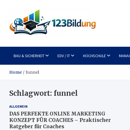
Skip
to
content
123Bildung
News und Infos aus dem Bildungswesen
BAU & SICHERHEIT
EDV / IT
HOCHSCHULE
MANA
Home
funnel
Schlagwort:
funnel
ALLGEMEIN
DAS PERFEKTE ONLINE MARKETING
KONZEPT FÜR COACHES – Praktischer
Ratgeber für Coaches