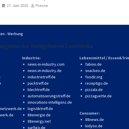
professionell, online
27. Juni 2025
Presse
zugänglich
en - Werbung
Angebote des Verlagshauses LayerMedia:
Industrie:
Lebensmittel / Essen&Tri
news-in-industry.com
fabino.de
news-in-industry.de
snackeo.de
e
industrietreff.de
foodir.org
e
packtreff.de
rezeptigo.de
blechtreff.de
pizzala.de
automatisierungstreff.de
pizzaguette.de
innovations-intelligenz.de
-netzwerk.de
logistiktreff.de
Consumer:
werk.de
88energie.de
88news.de
88energy.net
kidyoo.de
surfigo.de