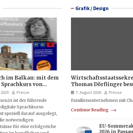
Grafik / Design
ch im Balkan: mit dem
Wirtschaftsstaatssekr
 Sprachkurs von
Thomas Dörflinger bes
lernen24
Handwerksbetrieb im
 2025
Presse
7. August 2026
Presse
Kammerbezirk Freibur
nen24 ist der führende
Familienunternehmen mit Ch
 digitale Sprachkurse.
Continue Reading
st speziell darauf ausgelegt,
ie notwendigen
EU-Sommera
isse für eine erfolgreiche
2026 in Passau