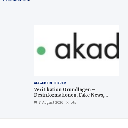
ALLGEMEIN
BILDER
Verifikation Grundlagen –
Desinformationen, Fake News,
manipulierte Inhalte | dpa-
7. August 2026
ots
Akademie