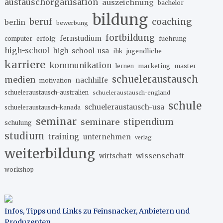
austauschorganisation
auszeichnung
bachelor
bildung
beruf
coaching
berlin
bewerbung
fortbildung
erfolg
fernstudium
fuehrung
computer
high-school
high-school-usa
ihk
jugendliche
karriere
kommunikation
marketing
master
lernen
schueleraustausch
medien
nachhilfe
motivation
schueleraustausch-australien
schueleraustausch-england
schule
schueleraustausch-usa
schueleraustausch-kanada
seminar
stipendium
seminare
schulung
studium
training
unternehmen
verlag
weiterbildung
wissenschaft
wirtschaft
workshop
Infos, Tipps und Links zu Feinsnacker, Anbietern und
Produzenten
.