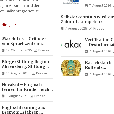
on im beruflichen und
Menschen ent
7. August 2026
tag in Albanien und den
Ideen für Eur
en Balkanregionen zu
Zukunft
Selbsterkenntnis wird zur
Zukunftskompetenz
eading
7. August 2026
Presse
Marek Los – Gründer
Verifikation 
von Sprachzentrum
– Desinforma
Moose, Moose Casa
Fake News, ma
22. Oktober 2025
Presse
7. August 2026
Italia und Apartamento
Inhalte | dpa
Brasil | Internationaler
BürgerStiftung Region
Kasachstan ba
Experte für Bildung und
Ahrensburg: Stiftung
Rolle als
Investitionen in
Dietrich+Gudrun Maaß
Logistikdrehs
Brasilien
26. August 2025
Presse
7. August 2026
fördert
zwischen Eur
Deutschkenntnisse von
Asien aus
Novakid – Englisch
Frauen
lernen für Kinder leicht
gemacht
3. August 2025
Presse
Englischtraining aus
Bremen: Erfahren,