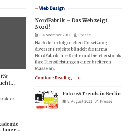
Web Design
NordFabrik – Das Web zeigt
Nord !
8. November 2011
Presse
Nach der erfolgreichen Umsetzung
diverser Projekte bündelt die Firma
NordFabrik ihre Kräfte und bietet erstmals
Ihre Dienstleistungen einer breiteren
Masse an.
etär
Continue Reading
ucht
Future&Trends in Berlin
g
arakter
9. August 2011
Presse
kademie
: Junge