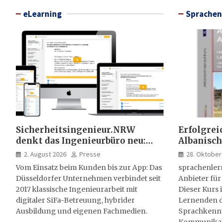
eLearning
Sprachen
Sicherheitsingenieur.NRW
Erfolgrei
denkt das Ingenieurbüro neu:
Albanisch
HSE-Beratung wird digital,
sprachen
2. August 2026
Presse
28. Oktober
hybrid und multimedial
Vom Einsatz beim Kunden bis zur App: Das
sprachenler
Düsseldorfer Unternehmen verbindet seit
Anbieter für
2017 klassische Ingenieurarbeit mit
Dieser Kurs i
digitaler SiFa-Betreuung, hybrider
Lernenden d
Ausbildung und eigenen Fachmedien.
Sprachkenntn