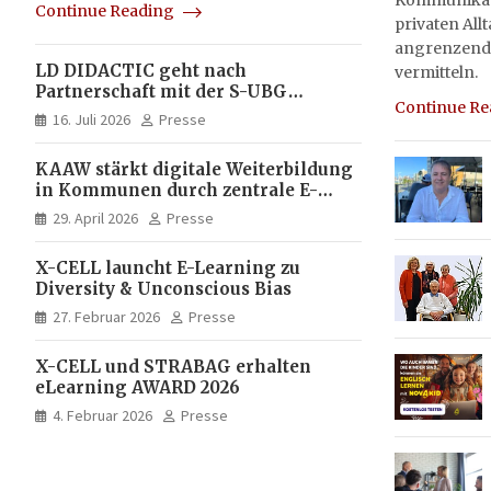
Kommunikati
Continue Reading
privaten All
angrenzend
LD DIDACTIC geht nach
vermitteln.
Partnerschaft mit der S-UBG
Continue R
vollständig in Unternehmerhand
16. Juli 2026
Presse
KAAW stärkt digitale Weiterbildung
in Kommunen durch zentrale E-
Learning Plattform von X-CELL
29. April 2026
Presse
X-CELL launcht E-Learning zu
Diversity & Unconscious Bias
27. Februar 2026
Presse
X-CELL und STRABAG erhalten
eLearning AWARD 2026
4. Februar 2026
Presse