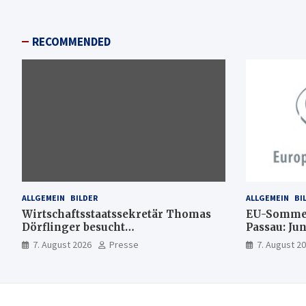
RECOMMENDED
ALLGEMEIN
BILDER
ALLGEMEIN
BI
Wirtschaftsstaatssekretär Thomas
EU-Sommer
Dörflinger besucht
Passau: Ju
Handwerksbetrieb im
Ideen für 
7. August 2026
Presse
7. August 2
Kammerbezirk Freiburg