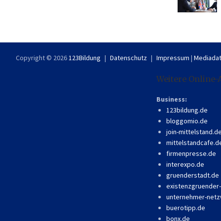
Copyright © 2026
123Bildung
Datenschutz
Impressum
|
Mediadat
Weitere Online-
Business:
123bildung.de
bloggomio.de
join-mittelstand.d
mittelstandcafe.d
firmenpresse.de
interexpo.de
gruenderstadt.de
existenzgruender
unternehmer-netz
buerotipp.de
bonx.de