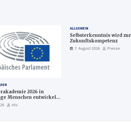
ALLGEMEIN
Selbsterkenntnis wird zur
Zukunftskompetenz
7. August 2026
Presse
LDER
akademie 2026 in
nge Menschen entwickeln
Europas Zukunft
026
ots