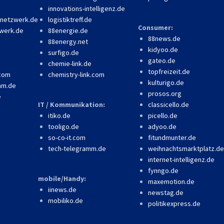
innovations-intelligenz.de
-netzwerk.de
logistiktreff.de
Consumer:
werk.de
88energie.de
88news.de
88energy.net
kidyoo.de
surfigo.de
gateo.de
chemie-link.de
topfreizeit.de
.com
chemistry-link.com
kulturigo.de
mm.de
prosos.org
e
IT / Kommunikation:
classicello.de
itiko.de
picello.de
tooligo.de
adyoo.de
so-co-it.com
fitundmunter.de
tech-telegramm.de
weihnachtsmarktplatz.de
internet-intelligenz.de
fynngo.de
mobile/Handy:
maxemotion.de
iinews.de
newstag.de
mobiliko.de
politikexpress.de