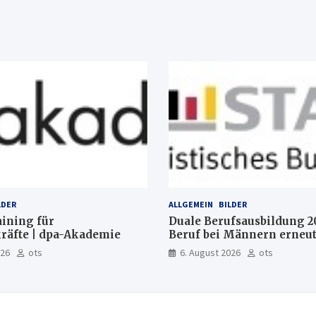
LDER
ALLGEMEIN
BILDER
aining für
Duale Berufsausbildung 2
räfte | dpa-Akademie
Beruf bei Männern erneut
Mechatroniker, bei Fraue
026
ots
6. August 2026
ots
medizinische Fachangeste