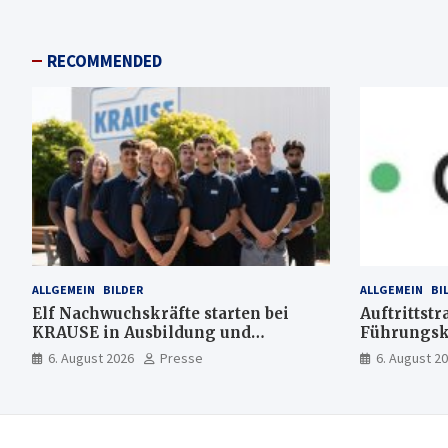
RECOMMENDED
ALLGEMEIN
BILDER
ALLGEMEIN
BI
Elf Nachwuchskräfte starten bei
Auftrittstr
KRAUSE in Ausbildung und
Führungsk
Jahrespraktikum
6. August 2026
Presse
6. August 2