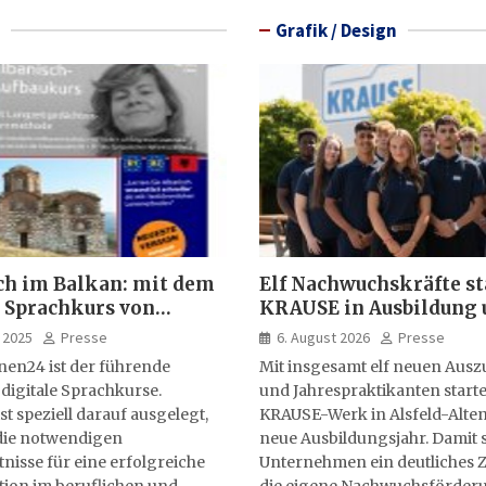
Grafik / Design
ch im Balkan: mit dem
Elf Nachwuchskräfte st
 Sprachkurs von
KRAUSE in Ausbildung 
lernen24
Jahrespraktikum
 2025
Presse
6. August 2026
Presse
nen24 ist der führende
Mit insgesamt elf neuen Aus
 digitale Sprachkurse.
und Jahrespraktikanten starte
st speziell darauf ausgelegt,
KRAUSE-Werk in Alsfeld-Alten
ie notwendigen
neue Ausbildungsjahr. Damit s
isse für eine erfolgreiche
Unternehmen ein deutliches Z