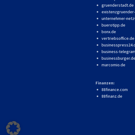
gruenderstadt.de
existenzgruender
unternehmer-netz
buerotipp.de
bonx.de
vertriebsoffice.de
businesspress24
business-telegra
businessburger.d
marcomio.de
Finanzen:
88finance.com
88finanz.de