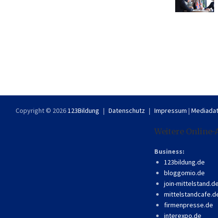
Copyright © 2026
123Bildung
Datenschutz
Impressum
|
Mediadat
Weitere Online-
Business:
123bildung.de
bloggomio.de
join-mittelstand.d
mittelstandcafe.d
firmenpresse.de
interexpo.de