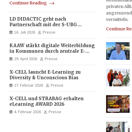
Kommunikati
Continue Reading
privaten All
angrenzend
LD DIDACTIC geht nach
vermitteln.
Partnerschaft mit der S-UBG
Continue R
vollständig in Unternehmerhand
16. Juli 2026
Presse
KAAW stärkt digitale Weiterbildung
in Kommunen durch zentrale E-
Learning Plattform von X-CELL
29. April 2026
Presse
X-CELL launcht E-Learning zu
Diversity & Unconscious Bias
27. Februar 2026
Presse
X-CELL und STRABAG erhalten
eLearning AWARD 2026
4. Februar 2026
Presse