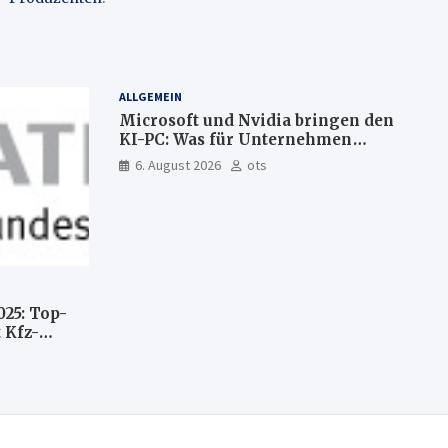
ALLGEMEIN
Microsoft und Nvidia bringen den
KI-PC: Was für Unternehmen
künftig direkt auf Ihrem Computer
6. August 2026
ots
läuft und was weiter in der Cloud
bleibt
025: Top-
 Kfz-
n
llte