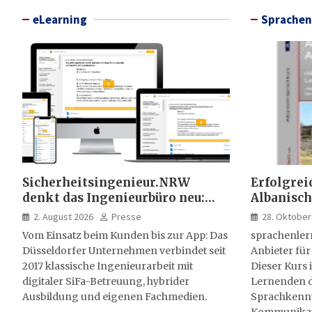
eLearning
Sprachen
Sicherheitsingenieur.NRW
Erfolgrei
denkt das Ingenieurbüro neu:
Albanisch
HSE-Beratung wird digital,
sprachen
2. August 2026
Presse
28. Oktober
hybrid und multimedial
Vom Einsatz beim Kunden bis zur App: Das
sprachenler
Düsseldorfer Unternehmen verbindet seit
Anbieter für
2017 klassische Ingenieurarbeit mit
Dieser Kurs i
digitaler SiFa-Betreuung, hybrider
Lernenden d
Ausbildung und eigenen Fachmedien.
Sprachkenntn