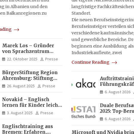
on im beruflichen und
die eigene Nachwuchsförderu
tag in Albanien und den
langfristige Fachkräftesiche
en Balkanregionen zu
Standort.
Die neuen Berufseinsteigeri
Berufseinsteiger verteilen sic
eading
verschiedene kaufmännische,
und gewerbliche Bereiche. Dr
Marek Los – Gründer
beginnen eine Ausbildung als
von Sprachzentrum
Industriekaufleute, zwei
Moose, Moose Casa
22. Oktober 2025
Presse
Continue Reading
Italia und Apartamento
Brasil | Internationaler
BürgerStiftung Region
Experte für Bildung und
Ahrensburg: Stiftung
Auftrittstrain
Investitionen in
Dietrich+Gudrun Maaß
Führungskräft
Brasilien
26. August 2025
Presse
fördert
Akademie
6. August 2026
Deutschkenntnisse von
Novakid – Englisch
Frauen
lernen für Kinder leicht
Duale Berufs
gemacht
2025: Top-Beru
3. August 2025
Presse
Männern erne
6. August 2026
Mechatroniker
Englischtraining aus
Frauen mediz
Bremen: Erfahren,
Microsoft und Nvidia bri
Fachangestell