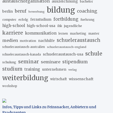
austauschorganisation
auszeichnung
bachelor
bildung
beruf
coaching
berlin
bewerbung
fortbildung
erfolg
fernstudium
fuehrung
computer
high-school
high-school-usa
ihk
jugendliche
karriere
kommunikation
marketing
master
lernen
schueleraustausch
medien
nachhilfe
motivation
schueleraustausch-australien
schueleraustausch-england
schule
schueleraustausch-usa
schueleraustausch-kanada
seminar
stipendium
seminare
schulung
studium
training
unternehmen
verlag
weiterbildung
wissenschaft
wirtschaft
workshop
Infos, Tipps und Links zu Feinsnacker, Anbietern und
Produzenten
.