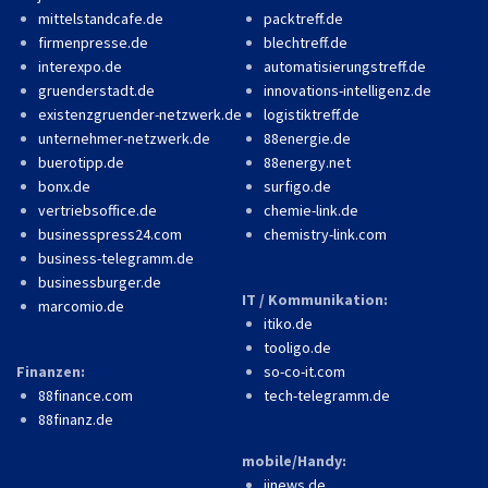
mittelstandcafe.de
packtreff.de
firmenpresse.de
blechtreff.de
interexpo.de
automatisierungstreff.de
gruenderstadt.de
innovations-intelligenz.de
existenzgruender-netzwerk.de
logistiktreff.de
unternehmer-netzwerk.de
88energie.de
buerotipp.de
88energy.net
bonx.de
surfigo.de
vertriebsoffice.de
chemie-link.de
businesspress24.com
chemistry-link.com
business-telegramm.de
businessburger.de
IT / Kommunikation:
marcomio.de
itiko.de
tooligo.de
Finanzen:
so-co-it.com
88finance.com
tech-telegramm.de
88finanz.de
mobile/Handy:
iinews.de