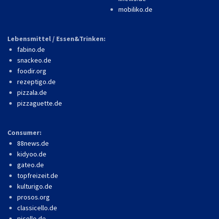
mobiliko.de
Lebensmittel / Essen&Trinken:
fabino.de
snackeo.de
foodir.org
rezeptigo.de
pizzala.de
pizzaguette.de
Consumer:
88news.de
kidyoo.de
gateo.de
topfreizeit.de
kulturigo.de
prosos.org
classicello.de
picello.de