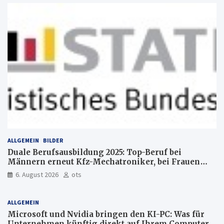
ALLGEMEIN
BILDER
Duale Berufsausbildung 2025: Top-Beruf bei
Männern erneut Kfz-Mechatroniker, bei Frauen
medizinische Fachangestellte
6. August 2026
ots
ALLGEMEIN
Microsoft und Nvidia bringen den KI-PC: Was für
Unternehmen künftig direkt auf Ihrem Computer