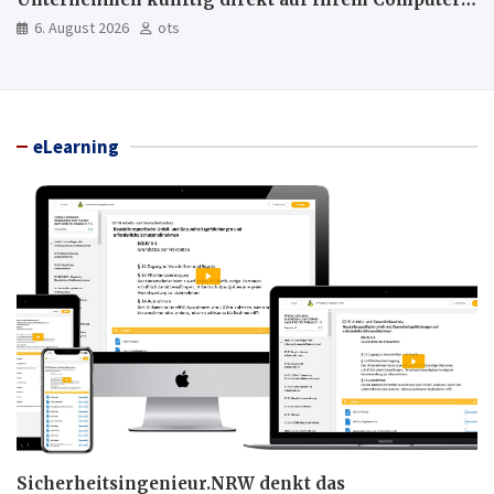
läuft und was weiter in der Cloud bleibt
6. August 2026
ots
eLearning
Sicherheitsingenieur.NRW denkt das