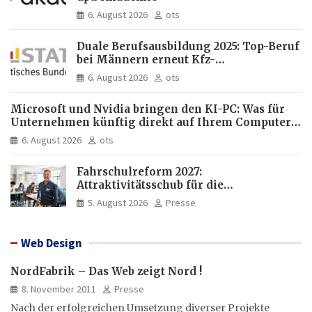
6. August 2026
ots
Duale Berufsausbildung 2025: Top-Beruf
bei Männern erneut Kfz-
Mechatroniker, bei Frauen
6. August 2026
ots
medizinische Fachangestellte
Microsoft und Nvidia bringen den KI-PC: Was für
Unternehmen künftig direkt auf Ihrem Computer
läuft und was weiter in der Cloud bleibt
6. August 2026
ots
Fahrschulreform 2027:
Attraktivitätsschub für die
Fahrlehrerausbildung
5. August 2026
Presse
Web Design
NordFabrik – Das Web zeigt Nord !
8. November 2011
Presse
Nach der erfolgreichen Umsetzung diverser Projekte