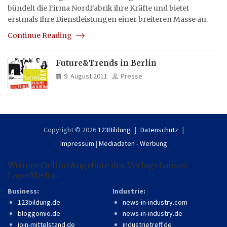
bündelt die Firma NordFabrik ihre Kräfte und bietet
erstmals Ihre Dienstleistungen einer breiteren Masse an.
Continue Reading
Future&Trends in Berlin
9. August 2011
Presse
Copyright © 2026
123Bildung
Datenschutz
Impressum
|
Mediadaten - Werbung
Weitere Online-Angebote des Verlagshauses
LayerMedia:
Business:
Industrie:
123bildung.de
news-in-industry.com
bloggomio.de
news-in-industry.de
join-mittelstand.de
industrietreff.de