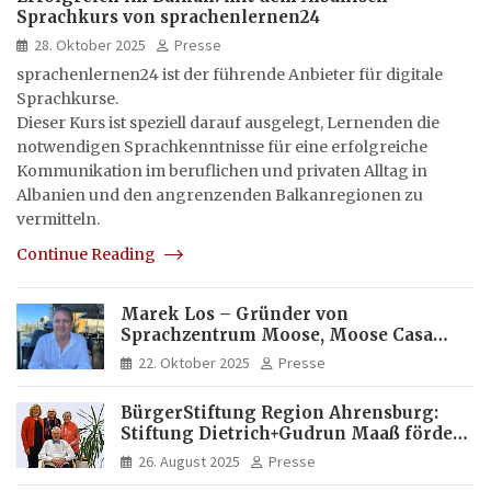
Sprachkurs von sprachenlernen24
28. Oktober 2025
Presse
sprachenlernen24 ist der führende Anbieter für digitale
Sprachkurse.
Dieser Kurs ist speziell darauf ausgelegt, Lernenden die
notwendigen Sprachkenntnisse für eine erfolgreiche
Kommunikation im beruflichen und privaten Alltag in
Albanien und den angrenzenden Balkanregionen zu
vermitteln.
Continue Reading
Marek Los – Gründer von
Sprachzentrum Moose, Moose Casa
Italia und Apartamento Brasil |
22. Oktober 2025
Presse
Internationaler Experte für Bildung
und Investitionen in Brasilien
BürgerStiftung Region Ahrensburg:
Stiftung Dietrich+Gudrun Maaß fördert
Deutschkenntnisse von Frauen
26. August 2025
Presse