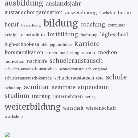
ausbildung
auslandsjahr
austauschorganisation
auszeichnung
berlin
bachelor
bildung
beruf
coaching
bewerbung
computer
fortbildung
high-school
erfolg
fernstudium
fuehrung
karriere
high-school-usa
ihk
jugendliche
medien
kommunikation
marketing
master
lernen
schueleraustausch
nachhilfe
motivation
schueleraustausch-australien
schueleraustausch-england
schule
schueleraustausch-usa
schueleraustausch-kanada
seminar
stipendium
seminare
schulung
studium
training
unternehmen
verlag
weiterbildung
wissenschaft
wirtschaft
workshop