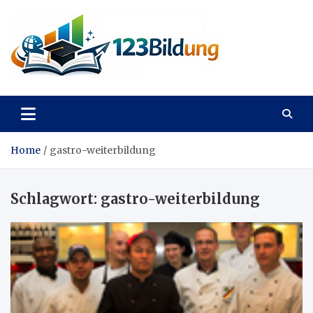
Skip
to
content
123Bildung
News und Infos aus dem Bildungswesen
Home
gastro-weiterbildung
Schlagwort:
gastro-weiterbildung