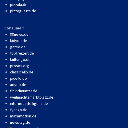
pizzala.de
pizzaguette.de
Consumer:
88news.de
kidyoo.de
gateo.de
topfreizeit.de
kulturigo.de
prosos.org
classicello.de
picello.de
adyoo.de
fitundmunter.de
weihnachtsmarktplatz.de
internet-intelligenz.de
fynngo.de
maxemotion.de
newstag.de