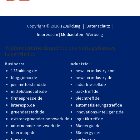
Copyright © 2026
123Bildung
Datenschutz
Impressum
|
Mediadaten - Werbung
Weitere Online-Angebote des Verlagshauses
LayerMedia:
Business:
Industrie:
123bildung.de
news-in-industry.com
bloggomio.de
news-in-industry.de
join-mittelstand.de
industrietreff.de
mittelstandcafe.de
packtreff.de
firmenpresse.de
blechtreff.de
interexpo.de
automatisierungstreff.de
gruenderstadt.de
innovations-intelligenz.de
existenzgruender-netzwerk.de
logistiktreff.de
unternehmer-netzwerk.de
88energie.de
buerotipp.de
88energy.net
bonx.de
surfigo.de