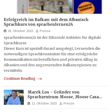
Erfolgreich im Balkan: mit dem Albanisch
Sprachkurs von sprachenlernen24
28. Oktober 2025
Presse
sprachenlernen24 ist der führende Anbieter für digitale
Sprachkurse.
Dieser Kurs ist speziell darauf ausgelegt, Lernenden die
notwendigen Sprachkenntnisse für eine erfolgreiche
Kommunikation im beruflichen und privaten Alltag in
Albanien und den angrenzenden Balkanregionen zu
vermitteln.
Continue Reading
Marek Los – Gründer von
Sprachzentrum Moose, Moose Casa
Italia und Apartamento Brasil |
22. Oktober 2025
Presse
Internationaler Experte für Bildung
und Investitionen in Brasilien