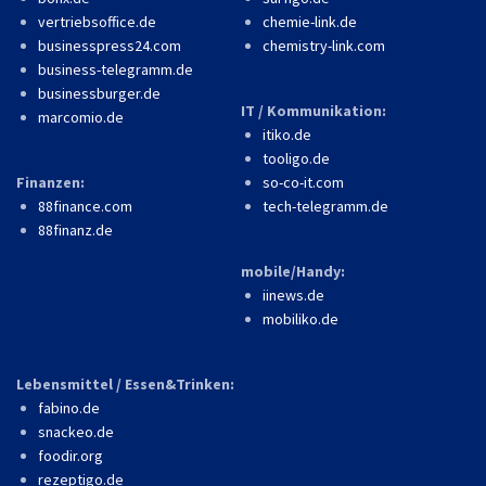
vertriebsoffice.de
chemie-link.de
businesspress24.com
chemistry-link.com
business-telegramm.de
businessburger.de
IT / Kommunikation:
marcomio.de
itiko.de
tooligo.de
Finanzen:
so-co-it.com
88finance.com
tech-telegramm.de
88finanz.de
mobile/Handy:
iinews.de
mobiliko.de
Lebensmittel / Essen&Trinken:
fabino.de
snackeo.de
foodir.org
rezeptigo.de