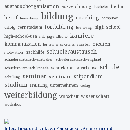
austauschorganisation
auszeichnung
berlin
bachelor
bildung
beruf
coaching
bewerbung
computer
fortbildung
high-school
erfolg
fernstudium
fuehrung
karriere
high-school-usa
ihk
jugendliche
medien
kommunikation
marketing
master
lernen
schueleraustausch
nachhilfe
motivation
schueleraustausch-australien
schueleraustausch-england
schule
schueleraustausch-usa
schueleraustausch-kanada
seminar
stipendium
seminare
schulung
studium
training
unternehmen
verlag
weiterbildung
wissenschaft
wirtschaft
workshop
Infos, Tipps und Links zu Feinsnacker, Anbietern und