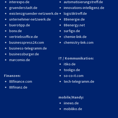
interexpo.de
automatisierungstreff.de
gruenderstadt.de
innovations-intelligenz.de
existenzgruender-netzwerk.de
logistiktreff.de
unternehmer-netzwerk.de
88energie.de
buerotipp.de
88energy.net
bonx.de
surfigo.de
vertriebsoffice.de
chemie-link.de
businesspress24.com
chemistry-link.com
business-telegramm.de
businessburger.de
IT / Kommunikation:
marcomio.de
itiko.de
tooligo.de
Finanzen:
so-co-it.com
88finance.com
tech-telegramm.de
88finanz.de
mobile/Handy:
iinews.de
mobiliko.de