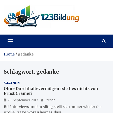
Skip
to
content
123Bildung
News und Infos aus dem Bildungswesen
Home
gedanke
Schlagwort:
gedanke
ALLGEMEIN
Ohne Durchhaltevermögen ist alles nichts von
Ernst Crameri
26. September 2017
Presse
Bei Interviews und im Alltag stellt sich immer wieder die
große Frage, woran liegt es, dass…