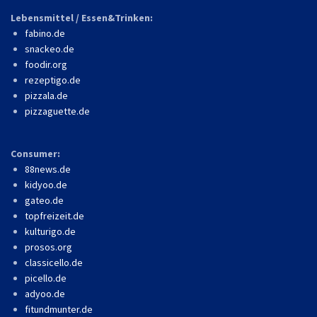
Lebensmittel / Essen&Trinken:
fabino.de
snackeo.de
foodir.org
rezeptigo.de
pizzala.de
pizzaguette.de
Consumer:
88news.de
kidyoo.de
gateo.de
topfreizeit.de
kulturigo.de
prosos.org
classicello.de
picello.de
adyoo.de
fitundmunter.de