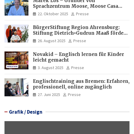
Marek Los – Gründer von
Sprachzentrum Moose, Moose Casa
Italia und Apartamento Brasil |
22. Oktober 2025
Presse
Internationaler Experte für Bildung
und Investitionen in Brasilien
BürgerStiftung Region Ahrensburg:
Stiftung Dietrich+Gudrun Maaß fördert
Deutschkenntnisse von Frauen
26. August 2025
Presse
Novakid – Englisch lernen für Kinder
leicht gemacht
3. August 2025
Presse
Englischtraining aus Bremen: Erfahren,
professionell, online zugänglich
27. Juni 2025
Presse
Grafik / Design