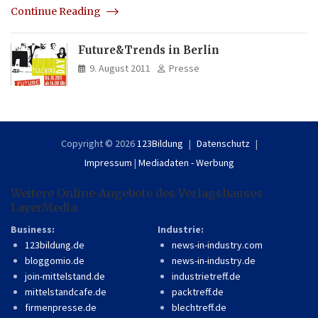
Continue Reading
Future&Trends in Berlin
9. August 2011
Presse
Copyright © 2026
123Bildung
Datenschutz
Impressum
|
Mediadaten - Werbung
Weitere Online-Angebote des Verlagshauses
LayerMedia:
Business:
Industrie:
123bildung.de
news-in-industry.com
bloggomio.de
news-in-industry.de
join-mittelstand.de
industrietreff.de
mittelstandcafe.de
packtreff.de
firmenpresse.de
blechtreff.de