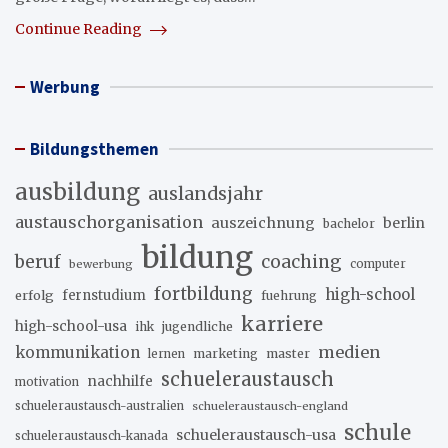
Continue Reading
Werbung
Bildungsthemen
ausbildung
auslandsjahr
austauschorganisation
auszeichnung
berlin
bachelor
bildung
beruf
coaching
bewerbung
computer
fortbildung
high-school
erfolg
fernstudium
fuehrung
karriere
high-school-usa
ihk
jugendliche
medien
kommunikation
marketing
master
lernen
schueleraustausch
nachhilfe
motivation
schueleraustausch-australien
schueleraustausch-england
schule
schueleraustausch-usa
schueleraustausch-kanada