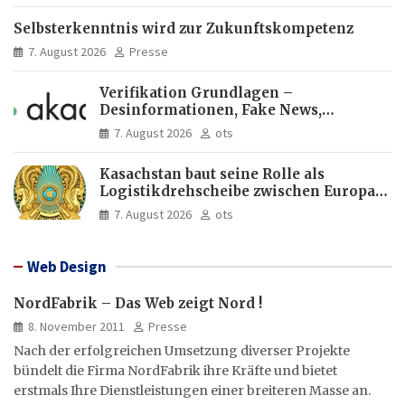
Selbsterkenntnis wird zur Zukunftskompetenz
7. August 2026
Presse
Verifikation Grundlagen –
Desinformationen, Fake News,
manipulierte Inhalte | dpa-Akademie
7. August 2026
ots
Kasachstan baut seine Rolle als
Logistikdrehscheibe zwischen Europa
und Asien aus
7. August 2026
ots
Web Design
NordFabrik – Das Web zeigt Nord !
8. November 2011
Presse
Nach der erfolgreichen Umsetzung diverser Projekte
bündelt die Firma NordFabrik ihre Kräfte und bietet
erstmals Ihre Dienstleistungen einer breiteren Masse an.