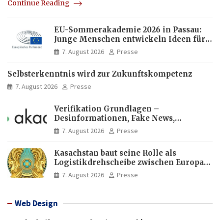
Continue Reading
EU-Sommerakademie 2026 in Passau:
Junge Menschen entwickeln Ideen für
Europas Zukunft
7. August 2026
Presse
Selbsterkenntnis wird zur Zukunftskompetenz
7. August 2026
Presse
Verifikation Grundlagen –
Desinformationen, Fake News,
manipulierte Inhalte | dpa-Akademie
7. August 2026
Presse
Kasachstan baut seine Rolle als
Logistikdrehscheibe zwischen Europa
und Asien aus
7. August 2026
Presse
Web Design