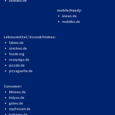
88finanz.de
mobile/Handy:
iinews.de
mobiliko.de
Lebensmittel / Essen&Trinken:
fabino.de
snackeo.de
foodir.org
rezeptigo.de
pizzala.de
pizzaguette.de
Consumer:
88news.de
kidyoo.de
gateo.de
topfreizeit.de
kulturigo.de