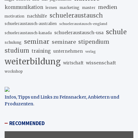
medien
kommunikation
marketing
master
lernen
schueleraustausch
nachhilfe
motivation
schueleraustausch-australien
schueleraustausch-england
schule
schueleraustausch-usa
schueleraustausch-kanada
seminar
stipendium
seminare
schulung
studium
training
unternehmen
verlag
weiterbildung
wissenschaft
wirtschaft
workshop
Infos, Tipps und Links zu Feinsnacker, Anbietern und
Produzenten
.
RECOMMENDED