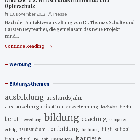
Arbeitskreis: Wirtschaftskriminalität und
Opferschutz
13. November 2012
Presse
Nach der Auftaktveranstaltung von Dr. Thomas Schulte und
Carsten Beyreuther, die gemeinsam das neue Projekt
rund…
Continue Reading
Werbung
Bildungsthemen
ausbildung
auslandsjahr
austauschorganisation
auszeichnung
berlin
bachelor
bildung
beruf
coaching
bewerbung
computer
fortbildung
high-school
erfolg
fernstudium
fuehrung
karriere
high-school-usa
ihk
jugendliche