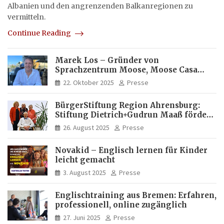
Albanien und den angrenzenden Balkanregionen zu
vermitteln.
Continue Reading
Marek Los – Gründer von
Sprachzentrum Moose, Moose Casa
Italia und Apartamento Brasil |
22. Oktober 2025
Presse
Internationaler Experte für Bildung
und Investitionen in Brasilien
BürgerStiftung Region Ahrensburg:
Stiftung Dietrich+Gudrun Maaß fördert
Deutschkenntnisse von Frauen
26. August 2025
Presse
Novakid – Englisch lernen für Kinder
leicht gemacht
3. August 2025
Presse
Englischtraining aus Bremen: Erfahren,
professionell, online zugänglich
27. Juni 2025
Presse