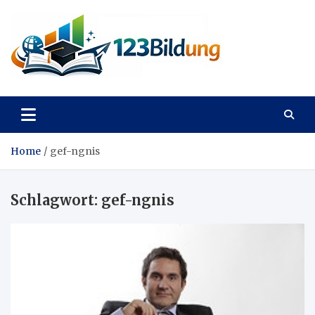
Skip
to
content
123Bildung
News und Infos aus dem Bildungswesen
Home
gef-ngnis
Schlagwort:
gef-ngnis