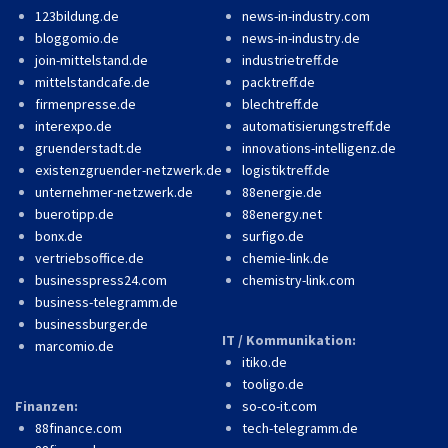
123bildung.de
news-in-industry.com
bloggomio.de
news-in-industry.de
join-mittelstand.de
industrietreff.de
mittelstandcafe.de
packtreff.de
firmenpresse.de
blechtreff.de
interexpo.de
automatisierungstreff.de
gruenderstadt.de
innovations-intelligenz.de
existenzgruender-netzwerk.de
logistiktreff.de
unternehmer-netzwerk.de
88energie.de
buerotipp.de
88energy.net
bonx.de
surfigo.de
vertriebsoffice.de
chemie-link.de
businesspress24.com
chemistry-link.com
business-telegramm.de
businessburger.de
IT / Kommunikation:
marcomio.de
itiko.de
tooligo.de
Finanzen:
so-co-it.com
88finance.com
tech-telegramm.de