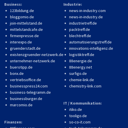
Business:
Industrie:
123bildung.de
news-in-industry.com
bloggomio.de
news-in-industry.de
join-mittelstand.de
industrietreff.de
mittelstandcafe.de
packtreff.de
firmenpresse.de
blechtreff.de
interexpo.de
automatisierungstreff.de
gruenderstadt.de
innovations-intelligenz.de
existenzgruender-netzwerk.de
logistiktreff.de
unternehmer-netzwerk.de
88energie.de
buerotipp.de
88energy.net
bonx.de
surfigo.de
vertriebsoffice.de
chemie-link.de
businesspress24.com
chemistry-link.com
business-telegramm.de
businessburger.de
IT / Kommunikation:
marcomio.de
itiko.de
tooligo.de
Finanzen:
so-co-it.com