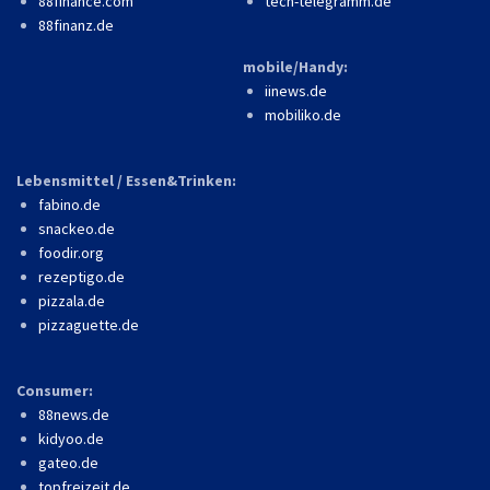
88finance.com
tech-telegramm.de
88finanz.de
mobile/Handy:
iinews.de
mobiliko.de
Lebensmittel / Essen&Trinken:
fabino.de
snackeo.de
foodir.org
rezeptigo.de
pizzala.de
pizzaguette.de
Consumer:
88news.de
kidyoo.de
gateo.de
topfreizeit.de