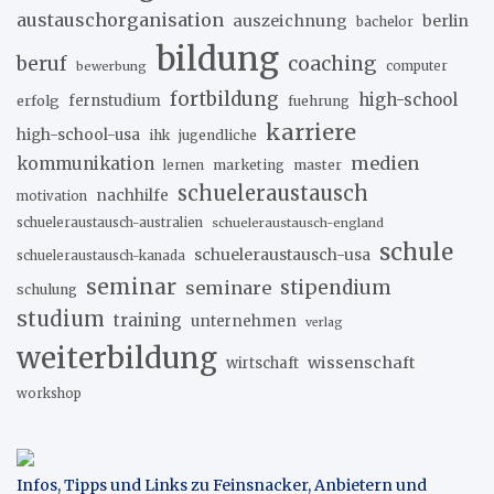
austauschorganisation
auszeichnung
berlin
bachelor
bildung
beruf
coaching
bewerbung
computer
fortbildung
high-school
erfolg
fernstudium
fuehrung
karriere
high-school-usa
ihk
jugendliche
medien
kommunikation
marketing
master
lernen
schueleraustausch
nachhilfe
motivation
schueleraustausch-australien
schueleraustausch-england
schule
schueleraustausch-usa
schueleraustausch-kanada
seminar
stipendium
seminare
schulung
studium
training
unternehmen
verlag
weiterbildung
wissenschaft
wirtschaft
workshop
Infos, Tipps und Links zu Feinsnacker, Anbietern und