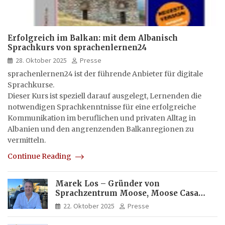
Erfolgreich im Balkan: mit dem Albanisch
Sprachkurs von sprachenlernen24
28. Oktober 2025
Presse
sprachenlernen24 ist der führende Anbieter für digitale
Sprachkurse.
Dieser Kurs ist speziell darauf ausgelegt, Lernenden die
notwendigen Sprachkenntnisse für eine erfolgreiche
Kommunikation im beruflichen und privaten Alltag in
Albanien und den angrenzenden Balkanregionen zu
vermitteln.
Continue Reading
Marek Los – Gründer von
Sprachzentrum Moose, Moose Casa
Italia und Apartamento Brasil |
22. Oktober 2025
Presse
Internationaler Experte für Bildung
und Investitionen in Brasilien