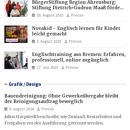
BürgerStiftung Region Ahrensburg:
Stiftung Dietrich+Gudrun Maaß fördert
Deutschkenntnisse von Frauen
26. August 2025
Presse
Novakid – Englisch lernen für Kinder
leicht gemacht
3. August 2025
Presse
Englischtraining aus Bremen: Erfahren,
professionell, online zugänglich
27. Juni 2025
Presse
Grafik / Design
Bauendreinigung: Ohne Gewerkeübergabe bleibt
der Reinigungsauftrag beweglich
9. August 2026
Presse
Julius Harpstedt beschreibt, wie Zustand, Restarbeiten und
Freigaben vor der Ausführung getrennt werden.