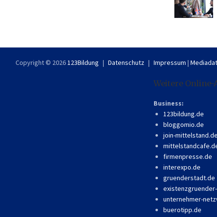
Copyright © 2026
123Bildung
Datenschutz
Impressum
|
Mediadat
Weitere Online-
Business:
123bildung.de
bloggomio.de
join-mittelstand.d
mittelstandcafe.d
firmenpresse.de
interexpo.de
gruenderstadt.de
existenzgruender
unternehmer-netz
buerotipp.de