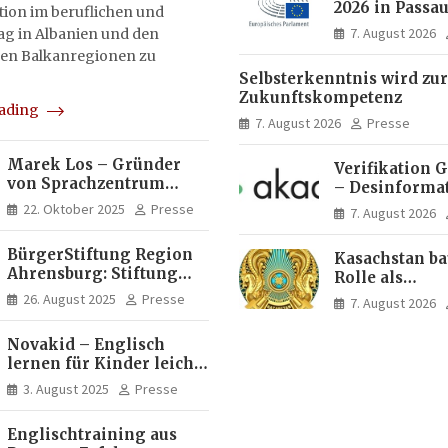
2026 in Passau
on im beruflichen und
Menschen ent
7. August 2026
tag in Albanien und den
Ideen für Eur
en Balkanregionen zu
Zukunft
Selbsterkenntnis wird zur
Zukunftskompetenz
eading
7. August 2026
Presse
Marek Los – Gründer
Verifikation 
von Sprachzentrum
– Desinforma
Moose, Moose Casa
Fake News, ma
22. Oktober 2025
Presse
7. August 2026
Italia und Apartamento
Inhalte | dpa
Brasil | Internationaler
BürgerStiftung Region
Kasachstan ba
Experte für Bildung und
Ahrensburg: Stiftung
Rolle als
Investitionen in
Dietrich+Gudrun Maaß
Logistikdrehs
Brasilien
26. August 2025
Presse
7. August 2026
fördert
zwischen Eur
Deutschkenntnisse von
Asien aus
Novakid – Englisch
Frauen
lernen für Kinder leicht
gemacht
3. August 2025
Presse
Englischtraining aus