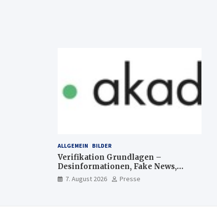
ALLGEMEIN
BILDER
Verifikation Grundlagen –
Desinformationen, Fake News,
manipulierte Inhalte | dpa-
7. August 2026
Presse
Akademie