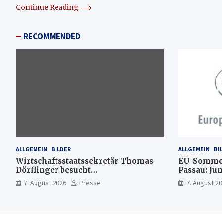
Continue Reading
RECOMMENDED
ALLGEMEIN
BILDER
ALLGEMEIN
BI
Wirtschaftsstaatssekretär Thomas
EU-Sommer
Dörflinger besucht
Passau: Ju
Handwerksbetrieb im
Ideen für 
7. August 2026
Presse
7. August 2
Kammerbezirk Freiburg