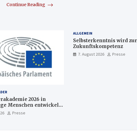
Continue Reading
ALLGEMEIN
Selbsterkenntnis wird zur
Zukunftskompetenz
7. August 2026
Presse
LDER
akademie 2026 in
nge Menschen entwickeln
Europas Zukunft
026
Presse