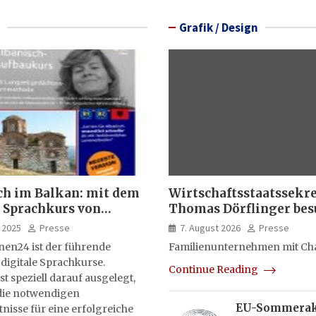
Grafik / Design
ch im Balkan: mit dem
Wirtschaftsstaatssekr
 Sprachkurs von
Thomas Dörflinger bes
lernen24
Handwerksbetrieb im
 2025
Presse
7. August 2026
Presse
Kammerbezirk Freibur
nen24 ist der führende
Familienunternehmen mit Ch
 digitale Sprachkurse.
Continue Reading
st speziell darauf ausgelegt,
ie notwendigen
EU-Sommera
isse für eine erfolgreiche