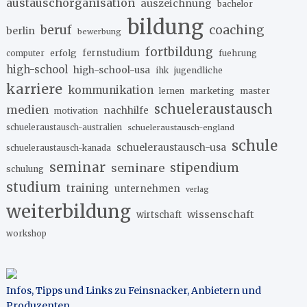
austauschorganisation
auszeichnung
bachelor
bildung
beruf
coaching
berlin
bewerbung
fortbildung
erfolg
fernstudium
fuehrung
computer
high-school
high-school-usa
ihk
jugendliche
karriere
kommunikation
marketing
master
lernen
schueleraustausch
medien
nachhilfe
motivation
schueleraustausch-australien
schueleraustausch-england
schule
schueleraustausch-usa
schueleraustausch-kanada
seminar
stipendium
seminare
schulung
studium
training
unternehmen
verlag
weiterbildung
wissenschaft
wirtschaft
workshop
Infos, Tipps und Links zu Feinsnacker, Anbietern und
Produzenten
.