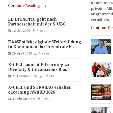
Kommunikati
Continue Reading
privaten All
angrenzend
LD DIDACTIC geht nach
vermitteln.
Partnerschaft mit der S-UBG
Continue R
vollständig in Unternehmerhand
16. Juli 2026
Presse
KAAW stärkt digitale Weiterbildung
in Kommunen durch zentrale E-
Learning Plattform von X-CELL
29. April 2026
Presse
X-CELL launcht E-Learning zu
Diversity & Unconscious Bias
27. Februar 2026
Presse
X-CELL und STRABAG erhalten
eLearning AWARD 2026
4. Februar 2026
Presse