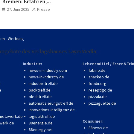
Bremen: Erfahren,
professionell, online
27. Juni 2025
Presse
zugänglich
en - Werbung
Angebote des Verlagshauses LayerMedia:
Industrie:
Lebensmittel / Essen&Tri
news-in-industry.com
fabino.de
news-in-industry.de
snackeo.de
e
industrietreff.de
foodir.org
e
packtreff.de
rezeptigo.de
blechtreff.de
pizzala.de
automatisierungstreff.de
pizzaguette.de
innovations-intelligenz.de
-netzwerk.de
logistiktreff.de
Consumer:
werk.de
88energie.de
88news.de
88energy.net