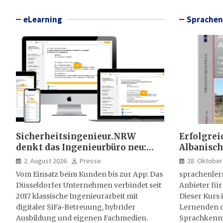
eLearning
Sprachen
Sicherheitsingenieur.NRW
Erfolgrei
denkt das Ingenieurbüro neu:
Albanisch
HSE-Beratung wird digital,
sprachen
2. August 2026
Presse
28. Oktober
hybrid und multimedial
Vom Einsatz beim Kunden bis zur App: Das
sprachenler
Düsseldorfer Unternehmen verbindet seit
Anbieter für
2017 klassische Ingenieurarbeit mit
Dieser Kurs i
digitaler SiFa-Betreuung, hybrider
Lernenden d
Ausbildung und eigenen Fachmedien.
Sprachkenntn