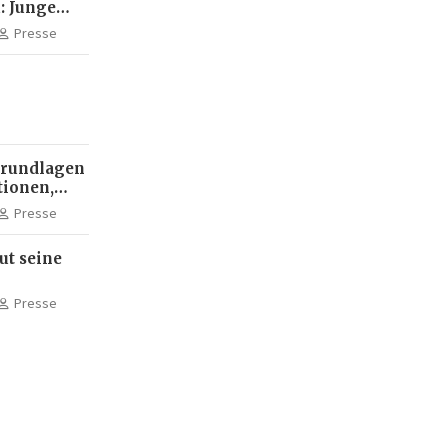
: Junge
wickeln
Presse
opas
Grundlagen
tionen,
nipulierte
Presse
-Akademie
ut seine
cheibe
Presse
opa und