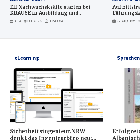
Elf Nachwuchskräfte starten bei
Auftrittstr
KRAUSE in Ausbildung und
Führungsk
Jahrespraktikum
6. August 2026
Presse
6. August 2
eLearning
Sprachen
Sicherheitsingenieur.NRW
Erfolgrei
denkt das Ingenieurbüro neu:
Albanisch