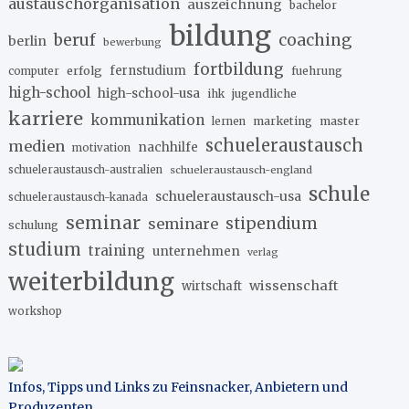
austauschorganisation
auszeichnung
bachelor
bildung
beruf
coaching
berlin
bewerbung
fortbildung
erfolg
fernstudium
fuehrung
computer
high-school
high-school-usa
ihk
jugendliche
karriere
kommunikation
marketing
master
lernen
schueleraustausch
medien
nachhilfe
motivation
schueleraustausch-australien
schueleraustausch-england
schule
schueleraustausch-usa
schueleraustausch-kanada
seminar
stipendium
seminare
schulung
studium
training
unternehmen
verlag
weiterbildung
wissenschaft
wirtschaft
workshop
Infos, Tipps und Links zu Feinsnacker, Anbietern und
Produzenten
.