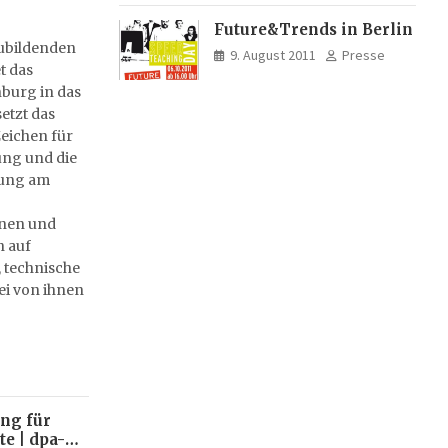
Future&Trends in Berlin
zubildenden
9. August 2011
Presse
t das
burg in das
etzt das
eichen für
ng und die
rung am
nnen und
h auf
 technische
ei von ihnen
ing für
e | dpa-