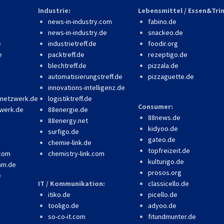
Industrie:
Lebensmittel / Essen&Tri
news-in-industry.com
fabino.de
news-in-industry.de
snackeo.de
e
industrietreff.de
foodir.org
e
packtreff.de
rezeptigo.de
blechtreff.de
pizzala.de
automatisierungstreff.de
pizzaguette.de
innovations-intelligenz.de
-netzwerk.de
logistiktreff.de
Consumer:
werk.de
88energie.de
88news.de
88energy.net
kidyoo.de
surfigo.de
gateo.de
chemie-link.de
topfreizeit.de
.com
chemistry-link.com
kulturigo.de
mm.de
prosos.org
e
IT / Kommunikation:
classicello.de
itiko.de
picello.de
tooligo.de
adyoo.de
so-co-it.com
fitundmunter.de