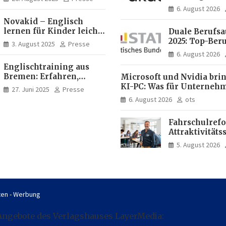
fördert
Akademie
6. August 2026
Deutschkenntnisse von
Novakid – Englisch
Frauen
lernen für Kinder leicht
Duale Berufs
gemacht
2025: Top-Beru
3. August 2025
Presse
Männern erne
6. August 2026
Mechatroniker
Englischtraining aus
Frauen mediz
Bremen: Erfahren,
Microsoft und Nvidia bri
Fachangestell
professionell, online
KI-PC: Was für Unterneh
27. Juni 2025
Presse
zugänglich
künftig direkt auf Ihrem
6. August 2026
ots
läuft und was weiter in de
bleibt
Fahrschulrefo
Attraktivitäts
die
5. August 2026
Fahrlehrerau
en - Werbung
Angebote des Verlagshauses LayerMedia: