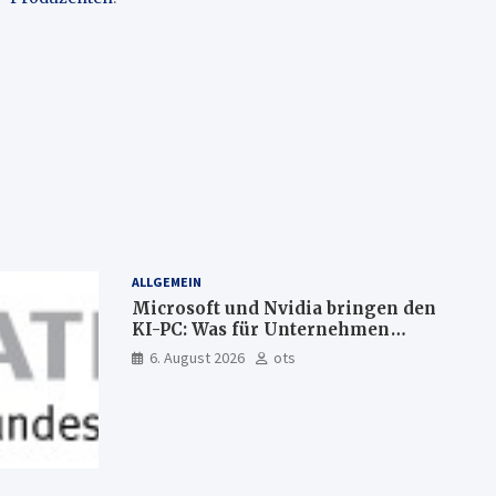
ALLGEMEIN
Microsoft und Nvidia bringen den
KI-PC: Was für Unternehmen
künftig direkt auf Ihrem Computer
6. August 2026
ots
läuft und was weiter in der Cloud
bleibt