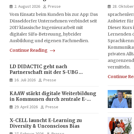
HSE-Beratung wird digital,
sprachen
2. August 2026
Presse
28. Oktober
hybrid und multimedial
Vom Einsatz beim Kunden bis zur App: Das
sprachenler
Düsseldorfer Unternehmen verbindet seit
Anbieter für
2017 klassische Ingenieurarbeit mit
Dieser Kurs i
digitaler SiFa-Betreuung, hybrider
Lernenden d
Ausbildung und eigenen Fachmedien.
Sprachkenntn
Kommunikati
Continue Reading
privaten All
angrenzend
LD DIDACTIC geht nach
vermitteln.
Partnerschaft mit der S-UBG
Continue R
vollständig in Unternehmerhand
16. Juli 2026
Presse
KAAW stärkt digitale Weiterbildung
in Kommunen durch zentrale E-
Learning Plattform von X-CELL
29. April 2026
Presse
X-CELL launcht E-Learning zu
Diversity & Unconscious Bias
27. Februar 2026
Presse