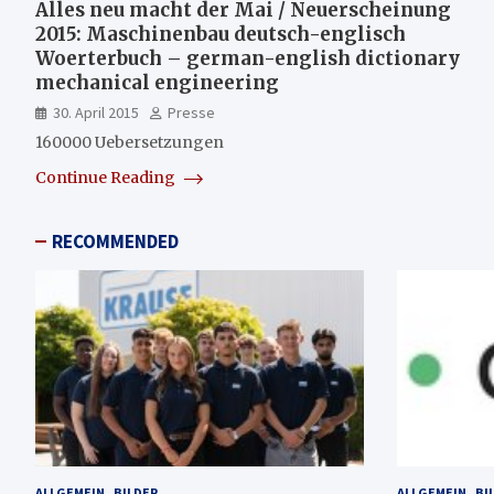
Alles neu macht der Mai / Neuerscheinung
2015: Maschinenbau deutsch-englisch
Woerterbuch – german-english dictionary
mechanical engineering
30. April 2015
Presse
160000 Uebersetzungen
Continue Reading
RECOMMENDED
ALLGEMEIN
BILDER
ALLGEMEIN
BI