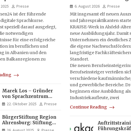
lernen24
Jahrespraktikum
 2025
Presse
6. August 2026
Presse
nen24 ist der führende
Mit insgesamt elf neuen Aus
 digitale Sprachkurse.
und Jahrespraktikanten starte
st speziell darauf ausgelegt,
KRAUSE-Werk in Alsfeld-Alten
ie notwendigen
neue Ausbildungsjahr. Damit s
isse für eine erfolgreiche
Unternehmen ein deutliches Z
on im beruflichen und
die eigene Nachwuchsförderu
tag in Albanien und den
langfristige Fachkräftesiche
en Balkanregionen zu
Standort.
Die neuen Berufseinsteigeri
Berufseinsteiger verteilen sic
eading
verschiedene kaufmännische,
und gewerbliche Bereiche. Dr
Marek Los – Gründer
beginnen eine Ausbildung als
von Sprachzentrum
Industriekaufleute, zwei
Moose, Moose Casa
22. Oktober 2025
Presse
Continue Reading
Italia und Apartamento
Brasil | Internationaler
BürgerStiftung Region
Experte für Bildung und
Ahrensburg: Stiftung
Auftrittstrain
Investitionen in
Dietrich+Gudrun Maaß
Führungskräft
Brasilien
26. August 2025
Presse