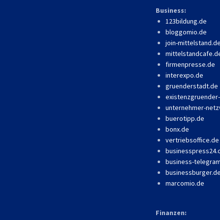
Business:
123bildung.de
bloggomio.de
join-mittelstand.d
mittelstandcafe.d
firmenpresse.de
interexpo.de
gruenderstadt.de
existenzgruender
unternehmer-netz
buerotipp.de
bonx.de
vertriebsoffice.de
businesspress24
business-telegra
businessburger.d
marcomio.de
Finanzen: