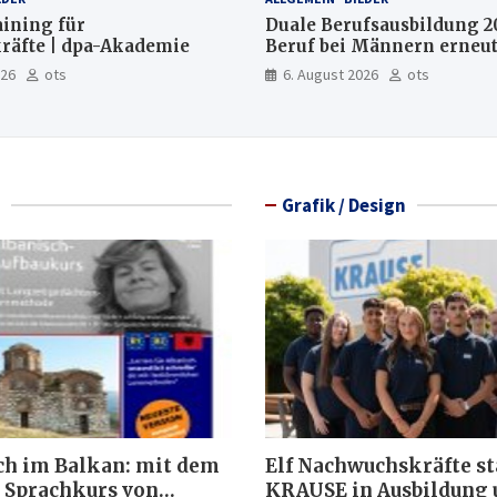
aining für
Duale Berufsausbildung 2
räfte | dpa-Akademie
Beruf bei Männern erneut
Mechatroniker, bei Fraue
026
ots
6. August 2026
ots
medizinische Fachangeste
Grafik / Design
ch im Balkan: mit dem
Elf Nachwuchskräfte st
 Sprachkurs von
KRAUSE in Ausbildung 